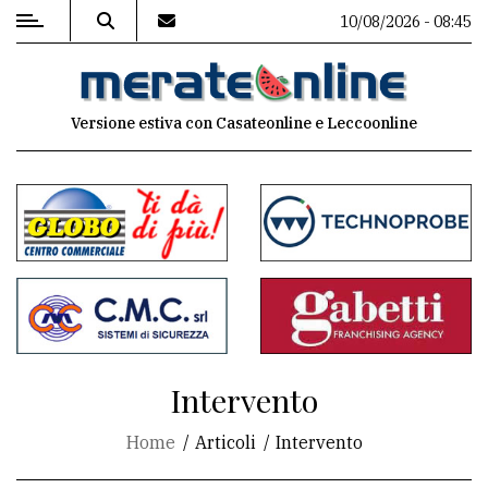
10/08/2026 - 08:45
MENU
Versione estiva con Casateonline e Leccoonline
Editoriale
e
commenti
Contenuti
del
sito
Appuntamenti
Intervento
Associazioni
Home
Articoli
Intervento
Meteo