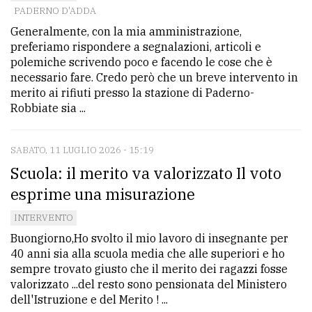
PADERNO D'ADDA
Ricerca
Generalmente, con la mia amministrazione,
avanzata
preferiamo rispondere a segnalazioni, articoli e
polemiche scrivendo poco e facendo le cose che è
necessario fare. Credo però che un breve intervento in
LE
merito ai rifiuti presso la stazione di Paderno-
ALTRE
Robbiate sia ...
TESTATE
SABATO, 11 LUGLIO 2026 - 15:19
Scuola: il merito va valorizzato Il voto
esprime una misurazione
INTERVENTO
PRIVACY
Buongiorno,Ho svolto il mio lavoro di insegnante per
40 anni sia alla scuola media che alle superiori e ho
Privacy
sempre trovato giusto che il merito dei ragazzi fosse
policy
valorizzato ...del resto sono pensionata del Ministero
dell'Istruzione e del Merito ! ...
Cookie