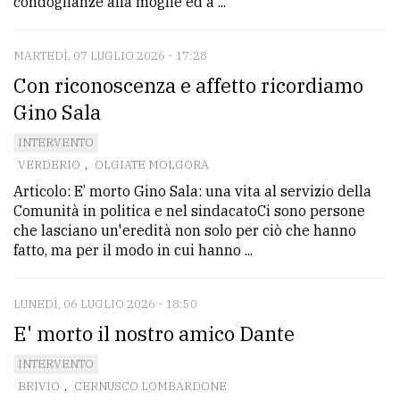
condoglianze alla moglie ed a ...
MARTEDÌ, 07 LUGLIO 2026 - 17:28
Con riconoscenza e affetto ricordiamo
Gino Sala
INTERVENTO
VERDERIO
,
OLGIATE MOLGORA
Articolo: E’ morto Gino Sala: una vita al servizio della
Comunità in politica e nel sindacatoCi sono persone
che lasciano un'eredità non solo per ciò che hanno
fatto, ma per il modo in cui hanno ...
LUNEDÌ, 06 LUGLIO 2026 - 18:50
E' morto il nostro amico Dante
INTERVENTO
BRIVIO
,
CERNUSCO LOMBARDONE