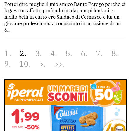
Potrei dire meglio il mio amico Dante Perego perchè ci
legava un affetto profondo fin dai tempi lontani e
molto belli in cui io ero Sindaco di Cernusco e lui un
giovane professionista conosciuto in occasione di un
&...
1
2
3
4
5
6
7
8
9
10
>
>>