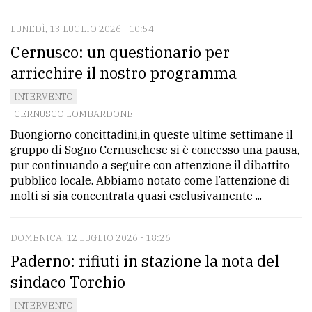
LUNEDÌ, 13 LUGLIO 2026 - 10:54
CONTATTI
Cernusco: un questionario per
La
arricchire il nostro programma
redazione
INTERVENTO
Scrivici
CERNUSCO LOMBARDONE
Buongiorno concittadini,in queste ultime settimane il
Per
gruppo di Sogno Cernuschese si è concesso una pausa,
la
pur continuando a seguire con attenzione il dibattito
tua
pubblico locale. Abbiamo notato come l’attenzione di
pubblicità
molti si sia concentrata quasi esclusivamente ...
DOMENICA, 12 LUGLIO 2026 - 18:26
CERCA
Paderno: rifiuti in stazione la nota del
Cerca
sindaco Torchio
per
INTERVENTO
comune