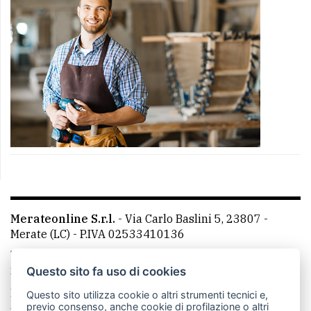
Merateonline S.r.l.
-
Via Carlo Baslini 5, 23807 -
Merate (LC)
- P.IVA 02533410136
Telefono:
039 9902881
- Whatsapp: 351 3481257 - E-
mail: redazione@merateonline.it
Questo sito fa uso di cookies
La redazione
CasateOnline
LeccoOnline
RSS
Questo sito utilizza cookie o altri strumenti tecnici e,
previo consenso, anche cookie di profilazione o altri