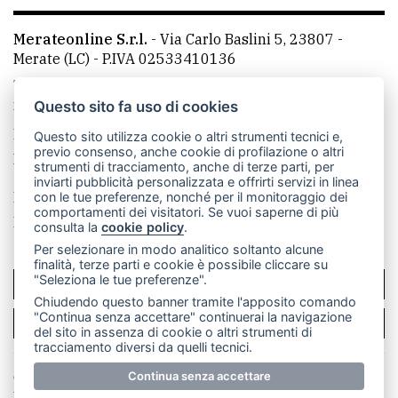
Merateonline S.r.l.
-
Via Carlo Baslini 5, 23807 -
Merate (LC)
- P.IVA 02533410136
Telefono:
039 9902881
- Whatsapp: 351 3481257 - E-
mail: redazione@merateonline.it
Questo sito fa uso di cookies
La redazione
CasateOnline
LeccoOnline
RSS
Questo sito utilizza cookie o altri strumenti tecnici e,
previo consenso, anche cookie di profilazione o altri
Made by
VIP
strumenti di tracciamento, anche di terze parti, per
inviarti pubblicità personalizzata e offrirti servizi in linea
Privacy policy
Cookie policy
con le tue preferenze, nonché per il monitoraggio dei
comportamenti dei visitatori. Se vuoi saperne di più
Rivedi le tue scelte sui cookie
consulta la
cookie policy
.
Per selezionare in modo analitico soltanto alcune
finalità, terze parti e cookie è possibile cliccare su
"Seleziona le tue preferenze".
SCRIVICI
Chiudendo questo banner tramite l'apposito comando
"Continua senza accettare" continuerai la navigazione
PER LA TUA PUBBLICITÀ
del sito in assenza di cookie o altri strumenti di
tracciamento diversi da quelli tecnici.
© Copyright Merateonline S.r.l. - Tutti i diritti riservati.
Continua senza accettare
E' proibita la riproduzione e pubblicazione anche