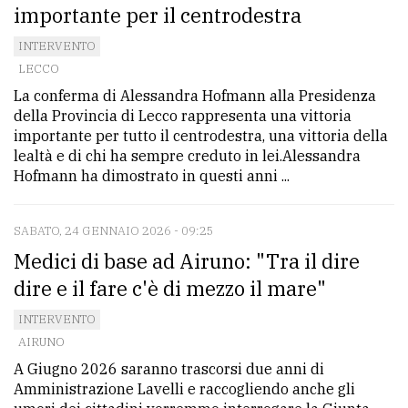
importante per il centrodestra
Ricerca
INTERVENTO
avanzata
LECCO
La conferma di Alessandra Hofmann alla Presidenza
della Provincia di Lecco rappresenta una vittoria
LE
ALTRE
importante per tutto il centrodestra, una vittoria della
TESTATE
lealtà e di chi ha sempre creduto in lei.Alessandra
Hofmann ha dimostrato in questi anni ...
SABATO, 24 GENNAIO 2026 - 09:25
Medici di base ad Airuno: "Tra il dire
dire e il fare c'è di mezzo il mare"
PRIVACY
INTERVENTO
Privacy
AIRUNO
policy
A Giugno 2026 saranno trascorsi due anni di
Amministrazione Lavelli e raccogliendo anche gli
Cookie