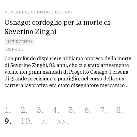
VENERDÌ, 02 GENNAIO 2026 - 19:11
Osnago: cordoglio per la morte di
Severino Zinghi
INTERVENTO
OSNAGO
Con profondo dispiacere abbiamo appreso della morte
di Severino Zinghi, 82 anni, che ci è stato attivamente
vicino nei primi mandati di Progetto Osnago. Persona
di grande precisione e puntiglio, nel corso della sua
carriera lavorativa era stato disegnatore meccanico ...
1
2
3
4
5
6
7
8
9
10
>
>>