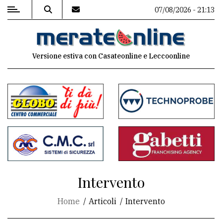
07/08/2026 - 21:13
MENU
Versione estiva con Casateonline e Leccoonline
Editoriale
e
commenti
Contenuti
del
sito
Appuntamenti
Intervento
Associazioni
Home
Articoli
Intervento
Meteo