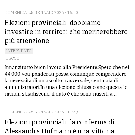
DOMENICA, 25 GENNAIO 2026 - 16:00
CONTATTI
Elezioni provinciali: dobbiamo
La
investire in territori che meriterebbero
redazione
più attenzione
Scrivici
INTERVENTO
Per
LECCO
la
Innanzitutto buon lavoro alla Presidente.Spero che nei
44.000 voti ponderati possa comunque comprendere
tua
la necessità di un ascolto trasversale, centinaia di
pubblicità
amministratori.In una elezione chiusa come questa le
ragioni sbiadiscono, il dato è che sono riusciti a ...
CERCA
DOMENICA, 25 GENNAIO 2026 - 11:39
Cerca
Elezioni provinciali: la conferma di
per
Alessandra Hofmann è una vittoria
comune