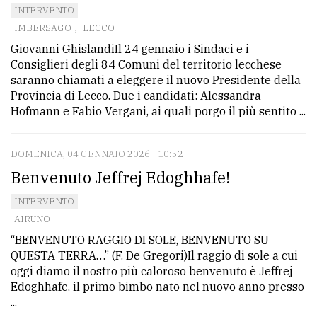
INTERVENTO
IMBERSAGO
,
LECCO
Giovanni GhislandiIl 24 gennaio i Sindaci e i
Consiglieri degli 84 Comuni del territorio lecchese
saranno chiamati a eleggere il nuovo Presidente della
Provincia di Lecco. Due i candidati: Alessandra
Hofmann e Fabio Vergani, ai quali porgo il più sentito ...
DOMENICA, 04 GENNAIO 2026 - 10:52
Benvenuto Jeffrej Edoghhafe!
INTERVENTO
AIRUNO
“BENVENUTO RAGGIO DI SOLE, BENVENUTO SU
QUESTA TERRA…” (F. De Gregori)Il raggio di sole a cui
oggi diamo il nostro più caloroso benvenuto è Jeffrej
Edoghhafe, il primo bimbo nato nel nuovo anno presso
...