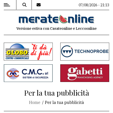
07/08/2026 - 21:13
MENU
Versione estiva con Casateonline e Leccoonline
Editoriale
e
commenti
Contenuti
del
sito
Appuntamenti
Per la tua pubblicità
Associazioni
Home
Per la tua pubblicità
Meteo