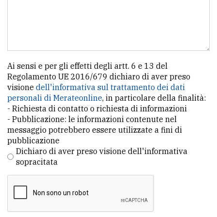
Ricerca
avanzata
LE
Ai sensi e per gli effetti degli artt. 6 e 13 del
ALTRE
Regolamento UE 2016/679 dichiaro di aver preso
TESTATE
visione
dell'informativa sul trattamento dei dati
personali di Merateonline
, in particolare della finalità:
- Richiesta di contatto o richiesta di informazioni
- Pubblicazione: le informazioni contenute nel
messaggio potrebbero essere utilizzate a fini di
pubblicazione
Dichiaro di aver preso visione dell'informativa
PRIVACY
sopracitata
Privacy
policy
Cookie