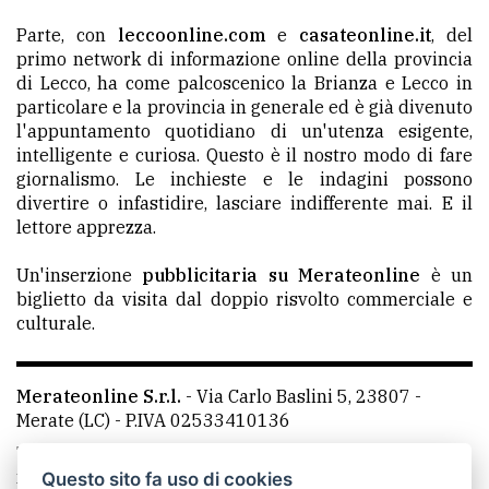
Parte, con
leccoonline.com
e
casateonline.it
, del
primo network di informazione online della provincia
di Lecco, ha come palcoscenico la Brianza e Lecco in
particolare e la provincia in generale ed è già divenuto
l'appuntamento quotidiano di un'utenza esigente,
intelligente e curiosa. Questo è il nostro modo di fare
giornalismo. Le inchieste e le indagini possono
divertire o infastidire, lasciare indifferente mai. E il
lettore apprezza.
Un'inserzione
pubblicitaria su Merateonline
è un
biglietto da visita dal doppio risvolto commerciale e
culturale.
Merateonline S.r.l.
-
Via Carlo Baslini 5, 23807 -
Merate (LC)
- P.IVA 02533410136
Telefono:
039 9902881
- Whatsapp: 351 3481257 - E-
mail: redazione@merateonline.it
Questo sito fa uso di cookies