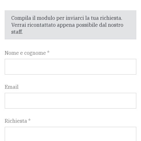
CONTATTI
Compila il modulo per inviarci la tua richiesta.
Verrai ricontattato appena possibile dal nostro
La
staff.
redazione
Scrivici
Nome e cognome *
Per
la
tua
Email
pubblicità
CERCA
Richiesta *
Cerca
per
comune