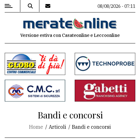
08/08/2026 - 07:11
MENU
Versione estiva con Casateonline e Leccoonline
Editoriale
e
commenti
Contenuti
del
sito
Appuntamenti
Bandi e concorsi
Associazioni
Home
Articoli
Bandi e concorsi
Meteo