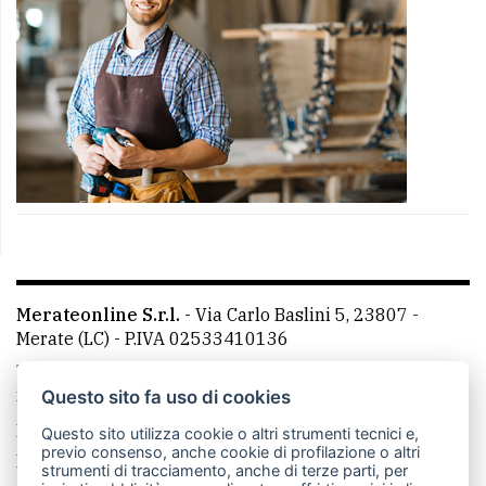
Merateonline S.r.l.
-
Via Carlo Baslini 5, 23807 -
Merate (LC)
- P.IVA 02533410136
Telefono:
039 9902881
- Whatsapp: 351 3481257 - E-
mail: redazione@merateonline.it
Questo sito fa uso di cookies
La redazione
CasateOnline
LeccoOnline
RSS
Questo sito utilizza cookie o altri strumenti tecnici e,
previo consenso, anche cookie di profilazione o altri
Made by
VIP
strumenti di tracciamento, anche di terze parti, per