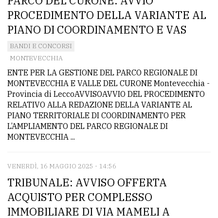
PARCO DEL CURONE: AVVIO
PROCEDIMENTO DELLA VARIANTE AL
Ricerca
PIANO DI COORDINAMENTO E VAS
avanzata
BANDI E CONCORSI
MONTEVECCHIA
LE
ALTRE
ENTE PER LA GESTIONE DEL PARCO REGIONALE DI
TESTATE
MONTEVECCHIA E VALLE DEL CURONE Montevecchia -
Provincia di LeccoAVVISOAVVIO DEL PROCEDIMENTO
RELATIVO ALLA REDAZIONE DELLA VARIANTE AL
PIANO TERRITORIALE DI COORDINAMENTO PER
L’AMPLIAMENTO DEL PARCO REGIONALE DI
MONTEVECCHIA ...
PRIVACY
VENERDÌ, 16 MAGGIO 2025 - 14:56
Privacy
TRIBUNALE: AVVISO OFFERTA
policy
ACQUISTO PER COMPLESSO
IMMOBILIARE DI VIA MAMELI A
Cookie