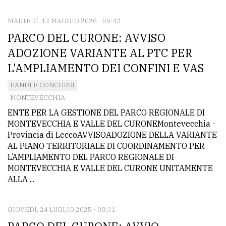
MARTEDÌ, 12 MAGGIO 2026 - 09:42
CONTATTI
PARCO DEL CURONE: AVVISO
La
ADOZIONE VARIANTE AL PTC PER
redazione
L'AMPLIAMENTO DEI CONFINI E VAS
Scrivici
BANDI E CONCORSI
Per
MONTEVECCHIA
la
ENTE PER LA GESTIONE DEL PARCO REGIONALE DI
MONTEVECCHIA E VALLE DEL CURONEMontevecchia -
tua
Provincia di LeccoAVVISOADOZIONE DELLA VARIANTE
pubblicità
AL PIANO TERRITORIALE DI COORDINAMENTO PER
L’AMPLIAMENTO DEL PARCO REGIONALE DI
MONTEVECCHIA E VALLE DEL CURONE UNITAMENTE
CERCA
ALLA ...
Cerca
per
GIOVEDÌ, 24 LUGLIO 2025 - 08:31
comune