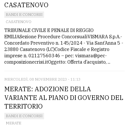
policy
CASATENOVO
BANDI E CONCORSI
CASATENOVO
TRIBUNALE CIVILE E PENALE DI REGGIO
EMILIASezione Procedure ConcorsualiVISMARA S.p.A.-
Concordato Preventivo n. 145/2024 - Via Sant’Anna 5 -
23880 Casatenovo (LC)Codice Fiscale e Registro
imprese n. 02127560346 – pec: vismara@pec-
composizionecrisi.itOggetto: Offerta d’acquisto, ...
MERCOLEDÌ, 08 NOVEMBRE 2023 - 11:13
MERATE: ADOZIONE DELLA
VARIANTE AL PIANO DI GOVERNO DEL
TERRITORIO
BANDI E CONCORSI
MERATE