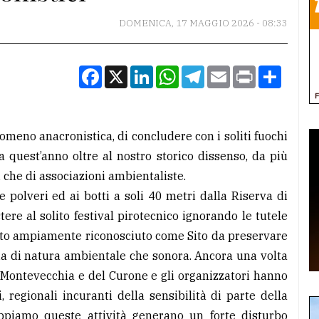
DOMENICA, 17 MAGGIO 2026 - 08:33
Facebook
X
LinkedIn
WhatsApp
Telegram
Email
Print
Condiv
tomeno anacronistica, di concludere con i soliti fuochi
Ma quest’anno oltre al nostro storico dissenso, da più
ni che di associazioni ambientaliste.
e polveri ed ai botti a soli 40 metri dalla Riserva di
re al solito festival pirotecnico ignorando le tutele
stato ampiamente riconosciuto come Sito da preservare
a di natura ambientale che sonora. Ancora una volta
 Montevecchia e del Curone e gli organizzatori hanno
 regionali incuranti della sensibilità di parte della
piamo queste attività generano un forte disturbo