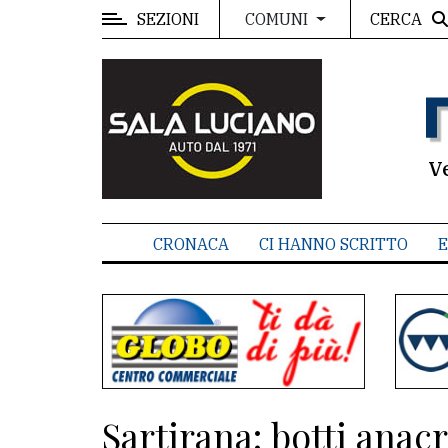
SEZIONI
CERCA
COMUNI
MENU
Editoriale
e
commenti
V
Contenuti
del
CRONACA
CI HANNO SCRITTO
E
sito
Appuntamenti
Associazioni
Meteo
Sartirana: botti anacr
CONTATTI