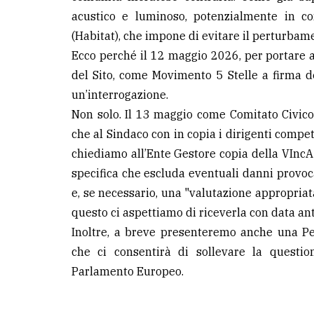
avanzata
acustico e luminoso, potenzialmente in co
(Habitat), che impone di evitare il perturbame
Ecco perché il 12 maggio 2026, per portare 
LE
ALTRE
del Sito, come Movimento 5 Stelle a firma d
TESTATE
un’interrogazione.
Non solo. Il 13 maggio come Comitato Civic
che al Sindaco con in copia i dirigenti comp
chiediamo all’Ente Gestore copia della VIncA
specifica che escluda eventuali danni provocat
PRIVACY
e, se necessario, una "valutazione appropriata"
questo ci aspettiamo di riceverla con data a
Privacy
Inoltre, a breve presenteremo anche una Pet
policy
che ci consentirà di sollevare la questi
Cookie
Parlamento Europeo.
policy