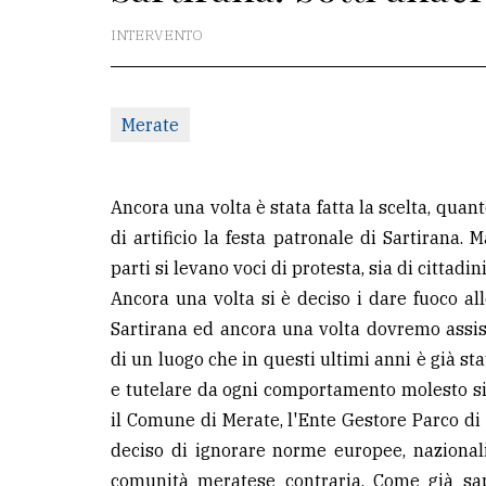
INTERVENTO
La
redazione
Scrivici
Merate
Per
la
Ancora una volta è stata fatta la scelta, quan
tua
di artificio la festa patronale di Sartirana. 
pubblicità
parti si levano voci di protesta, sia di cittadi
Ancora una volta si è deciso i dare fuoco all
CERCA
Sartirana ed ancora una volta dovremo assiste
di un luogo che in questi ultimi anni è già 
Cerca
e tutelare da ogni comportamento molesto si
per
il Comune di Merate, l'Ente Gestore Parco di
comune
deciso di ignorare norme europee, nazionali,
Ricerca
comunità meratese contraria. Come già sap