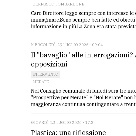
CERNUSCO LOMBARDONE
Caro Direttore leggo sempre con interesse le
immaginare.Sono sempre ben fatte ed obiettiv
informazione in più.La Zona era stata prevista 
MERCOLEDÌ, 29 LUGLIO 2026 - 09:04
Il "bavaglio" alle interrogazioni? 
opposizioni
INTERVENTO
MERATE
Nel Consiglio comunale di lunedì sera tre int
"Prospettive per Merate" e "Noi Merate" non h
maggioranza continuaa contingentare a trenta 
GIOVEDÌ, 23 LUGLIO 2026 - 17:24
Plastica: una riflessione