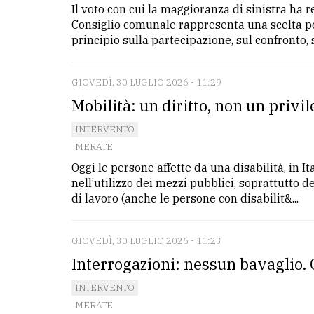
Il voto con cui la maggioranza di sinistra ha
avanzata
Consiglio comunale rappresenta una scelta pol
principio sulla partecipazione, sul confronto, s
LE
ALTRE
TESTATE
GIOVEDÌ, 30 LUGLIO 2026 - 11:29
Mobilità: un diritto, non un privil
INTERVENTO
MERATE
Oggi le persone affette da una disabilità, in I
nell’utilizzo dei mezzi pubblici, soprattutto d
PRIVACY
di lavoro (anche le persone con disabilit&...
Privacy
policy
GIOVEDÌ, 30 LUGLIO 2026 - 11:23
Interrogazioni: nessun bavaglio. 
Cookie
policy
INTERVENTO
MERATE