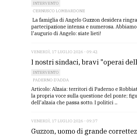
INTERVENTO
CERNUSCO LOMBARDONE
La famiglia di Angelo Guzzon desidera ringraz
partecipazione intensa e numerosa. Abbiamo 
l'augurio di Angelo: siate lieti!
VENERDÌ, 17 LUGLIO 2026 - 09:42
I nostri sindaci, bravi "operai de
INTERVENTO
PADERNO D'ADDA
Articolo: Alzaia: territori di Paderno e Robbi
la propria voce sulla questione del ponte; fig
dell'alzaia che passa sotto. I politici ...
VENERDÌ, 17 LUGLIO 2026 - 09:37
Guzzon, uomo di grande correttez