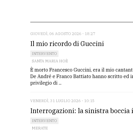
La
redazione
Scrivici
GIOVEDÌ, 06 AGOSTO 2026 - 18:27
Il mio ricordo di Guccini
Per
la
INTERVENTO
tua
SANTA MARIA HOÈ
pubblicità
È morto Francesco Guccini, era il mio cantante 
De André e Franco Battiato hanno scritto ed inc
privilegio di ...
CERCA
Cerca
VENERDÌ, 31 LUGLIO 2026 - 10:15
per
Interrogazioni: la sinistra boccia 
comune
INTERVENTO
MERATE
Ricerca