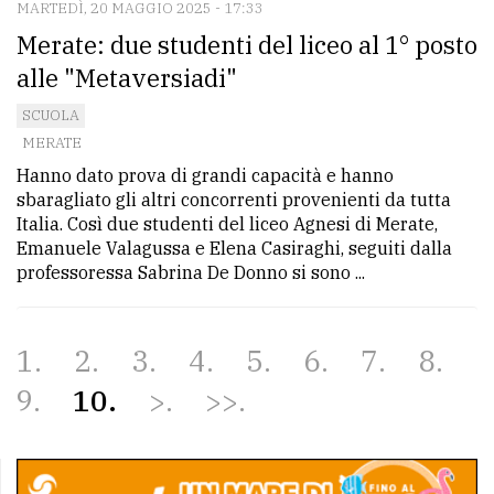
MARTEDÌ, 20 MAGGIO 2025 - 17:33
Merate: due studenti del liceo al 1° posto
alle "Metaversiadi"
SCUOLA
MERATE
Hanno dato prova di grandi capacità e hanno
sbaragliato gli altri concorrenti provenienti da tutta
Italia. Così due studenti del liceo Agnesi di Merate,
Emanuele Valagussa e Elena Casiraghi, seguiti dalla
professoressa Sabrina De Donno si sono ...
1
2
3
4
5
6
7
8
9
10
>
>>