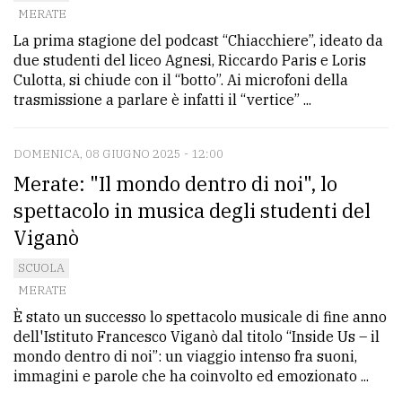
MERATE
Ricerca
La prima stagione del podcast “Chiacchiere”, ideato da
avanzata
due studenti del liceo Agnesi, Riccardo Paris e Loris
Culotta, si chiude con il “botto”. Ai microfoni della
trasmissione a parlare è infatti il “vertice” ...
LE
ALTRE
TESTATE
DOMENICA, 08 GIUGNO 2025 - 12:00
Merate: "Il mondo dentro di noi", lo
spettacolo in musica degli studenti del
Viganò
SCUOLA
PRIVACY
MERATE
È stato un successo lo spettacolo musicale di fine anno
Privacy
dell'Istituto Francesco Viganò dal titolo “Inside Us – il
policy
mondo dentro di noi”: un viaggio intenso fra suoni,
immagini e parole che ha coinvolto ed emozionato ...
Cookie