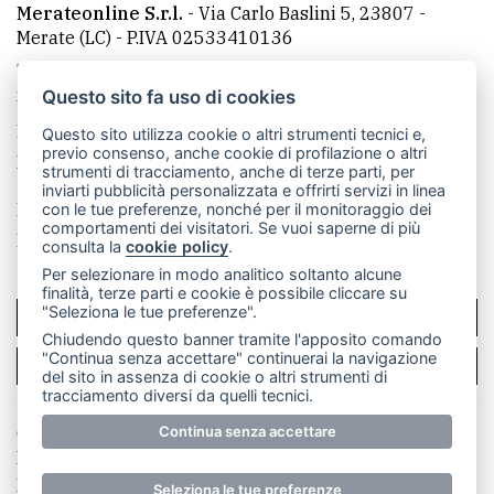
Merateonline S.r.l.
-
Via Carlo Baslini 5, 23807 -
Merate (LC)
- P.IVA 02533410136
Telefono:
039 9902881
- Whatsapp: 351 3481257 - E-
mail: redazione@merateonline.it
Questo sito fa uso di cookies
La redazione
CasateOnline
LeccoOnline
RSS
Questo sito utilizza cookie o altri strumenti tecnici e,
previo consenso, anche cookie di profilazione o altri
Made by
VIP
strumenti di tracciamento, anche di terze parti, per
inviarti pubblicità personalizzata e offrirti servizi in linea
Privacy policy
Cookie policy
con le tue preferenze, nonché per il monitoraggio dei
comportamenti dei visitatori. Se vuoi saperne di più
Rivedi le tue scelte sui cookie
consulta la
cookie policy
.
Per selezionare in modo analitico soltanto alcune
finalità, terze parti e cookie è possibile cliccare su
"Seleziona le tue preferenze".
SCRIVICI
Chiudendo questo banner tramite l'apposito comando
"Continua senza accettare" continuerai la navigazione
PER LA TUA PUBBLICITÀ
del sito in assenza di cookie o altri strumenti di
tracciamento diversi da quelli tecnici.
© Copyright Merateonline S.r.l. - Tutti i diritti riservati.
Continua senza accettare
E' proibita la riproduzione e pubblicazione anche
parziale di testi, articoli e immagini senza la
Seleziona le tue preferenze