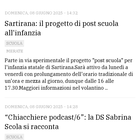
DOMENICA, 08 GIUGNO 2025 - 14:32
CONTATTI
Sartirana: il progetto di post scuola
La
all'infanzia
redazione
SCUOLA
Scrivici
MERATE
Parte in via sperimentale il progetto "post scuola" per
Per
l'infanzia statale di Sartirana.Sarà attivo da lunedì a
la
venerdì con prolungamento dell'orario tradizionale di
tua
un'ora e mezza al giorno, dunque dalle 16 alle
pubblicità
17.30.Maggiori informazioni nel volantino ...
DOMENICA, 08 GIUGNO 2025 - 14:28
CERCA
“Chiacchiere podcast/6”: la DS Sabrina
Cerca
Scola si racconta
per
SCUOLA
comune