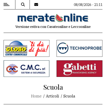
08/08/2026 - 21:11
MENU
Versione estiva con Casateonline e Leccoonline
Editoriale
e
commenti
Contenuti
del
sito
Appuntamenti
Scuola
Associazioni
Home
Articoli
Scuola
Meteo