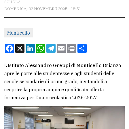
SCUOLA
DOMENICA, 02 NOVEMBRE 2025 - 18:51
CONTATTI
La
Monticello
redazione
Scrivici
Facebook
X
LinkedIn
WhatsApp
Telegram
Email
Print
Condividi
Per
la
L’
Istituto Alessandro Greppi di Monticello Brianza
tua
apre le porte alle studentesse e agli studenti delle
pubblicità
scuole secondarie di primo grado, invitandoli a
scoprire la propria ampia e qualificata offerta
formativa per l’anno scolastico 2026-2027.
CERCA
Cerca
per
comune