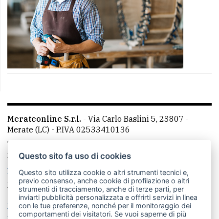
Merateonline S.r.l.
-
Via Carlo Baslini 5, 23807 -
Merate (LC)
- P.IVA 02533410136
Telefono:
039 9902881
- Whatsapp: 351 3481257 - E-
mail: redazione@merateonline.it
Questo sito fa uso di cookies
La redazione
CasateOnline
LeccoOnline
RSS
Questo sito utilizza cookie o altri strumenti tecnici e,
previo consenso, anche cookie di profilazione o altri
Made by
VIP
strumenti di tracciamento, anche di terze parti, per
inviarti pubblicità personalizzata e offrirti servizi in linea
Privacy policy
Cookie policy
con le tue preferenze, nonché per il monitoraggio dei
comportamenti dei visitatori. Se vuoi saperne di più