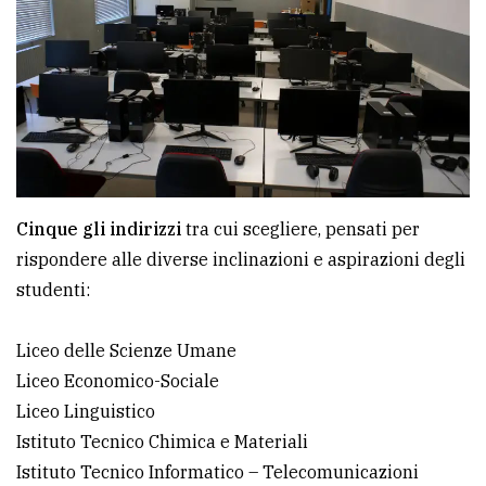
Ricerca
avanzata
LE
ALTRE
TESTATE
Cinque gli indirizzi
tra cui scegliere, pensati per
rispondere alle diverse inclinazioni e aspirazioni degli
studenti:
PRIVACY
Liceo delle Scienze Umane
Liceo Economico-Sociale
Privacy
Liceo Linguistico
policy
Istituto Tecnico Chimica e Materiali
Cookie
Istituto Tecnico Informatico – Telecomunicazioni