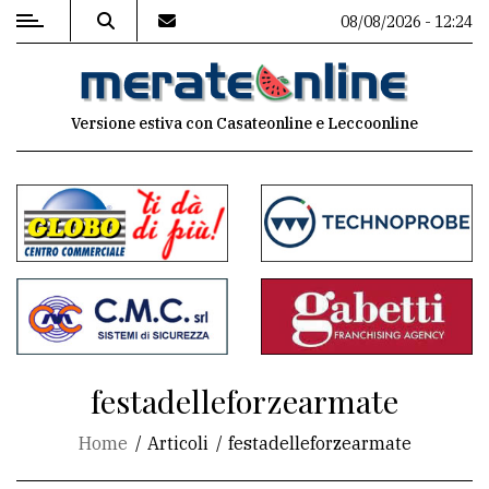
08/08/2026 - 12:24
MENU
Versione estiva con Casateonline e Leccoonline
Editoriale
e
commenti
Contenuti
del
sito
Appuntamenti
festadelleforzearmate
Associazioni
Home
Articoli
festadelleforzearmate
Meteo