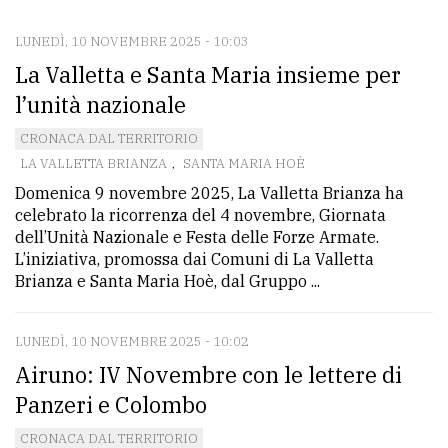
LUNEDÌ, 10 NOVEMBRE 2025 - 10:03
CONTATTI
La Valletta e Santa Maria insieme per
La
l’unità nazionale
redazione
CRONACA DAL TERRITORIO
Scrivici
LA VALLETTA BRIANZA
,
SANTA MARIA HOÈ
Domenica 9 novembre 2025, La Valletta Brianza ha
Per
celebrato la ricorrenza del 4 novembre, Giornata
la
dell’Unità Nazionale e Festa delle Forze Armate.
tua
L’iniziativa, promossa dai Comuni di La Valletta
pubblicità
Brianza e Santa Maria Hoè, dal Gruppo ...
LUNEDÌ, 10 NOVEMBRE 2025 - 10:02
CERCA
Airuno: IV Novembre con le lettere di
Cerca
Panzeri e Colombo
per
CRONACA DAL TERRITORIO
comune