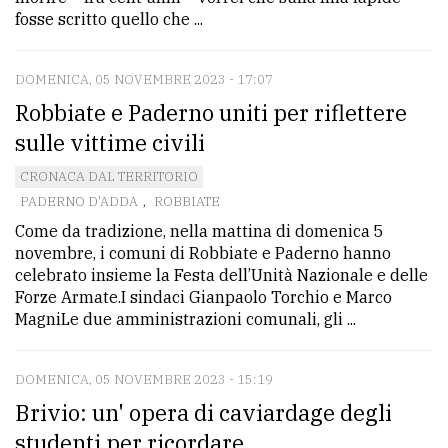
fosse scritto quello che ...
DOMENICA, 05 NOVEMBRE 2023 - 17:07
Robbiate e Paderno uniti per riflettere
sulle vittime civili
CRONACA DAL TERRITORIO
PADERNO D'ADDA
,
ROBBIATE
Come da tradizione, nella mattina di domenica 5
novembre, i comuni di Robbiate e Paderno hanno
celebrato insieme la Festa dell’Unità Nazionale e delle
Forze Armate.I sindaci Gianpaolo Torchio e Marco
MagniLe due amministrazioni comunali, gli ...
DOMENICA, 05 NOVEMBRE 2023 - 15:19
Brivio: un' opera di caviardage degli
studenti per ricordare