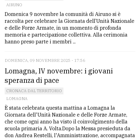
AIRUNO
Ricerca
Domenica 9 novembre la comunità di Airuno si è
avanzata
raccolta per celebrare la Giornata dell’Unità Nazionale
e delle Forze Armate, in un momento di profonda
memoria e partecipazione collettiva. Alla cerimonia
LE
hanno preso parte i membri ...
ALTRE
TESTATE
DOMENICA, 09 NOVEMBRE 2025 - 17:56
Lomagna, IV novembre: i giovani
speranza di pace
CRONACA DAL TERRITORIO
LOMAGNA
PRIVACY
È stata celebrata questa mattina a Lomagna la
Privacy
Giornata dell'Unità Nazionale e delle Forze Armate,
che come ogni anno ha visto il coinvolgimento della
policy
scuola primaria A. Volta.Dopo la Messa presieduta da
Cookie
don Andrea Restelli, l'Amministrazione, accompagnata