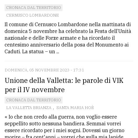
CRONACA DAL TERRITORIO
CERNUSCO LOMBARDONE
Il comune di Cernusco Lombardone nella mattinata di
domenica 5 novembre ha celebrato la Festa dell’Unità
nazionale e delle Forze armate e ha ricordato il
centesimo anniversario della posa del Monumento ai
Caduti. La statua – un ...
DOMENICA, 05 NOVEMBRE 2023 - 17:31
Unione della Valletta: le parole di VIK
per il IV novembre
CRONACA DAL TERRITORIO
LA VALLETTA BRIANZA
,
SANTA MARIA HOÈ
« Io che non credo alla guerra, non voglio essere
seppellito sotto nessuna bandiera. Semmai vorrei
essere ricordato per i miei sogni. Dovessi un giorno
morire – fra cent'anni – vorrei che sulla mia lapide