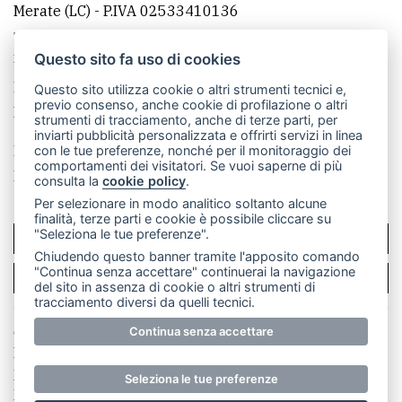
Merate (LC)
- P.IVA 02533410136
Telefono:
039 9902881
- Whatsapp: 351 3481257 - E-
mail: redazione@merateonline.it
Questo sito fa uso di cookies
La redazione
CasateOnline
LeccoOnline
RSS
Questo sito utilizza cookie o altri strumenti tecnici e,
previo consenso, anche cookie di profilazione o altri
Made by
VIP
strumenti di tracciamento, anche di terze parti, per
inviarti pubblicità personalizzata e offrirti servizi in linea
Privacy policy
Cookie policy
con le tue preferenze, nonché per il monitoraggio dei
comportamenti dei visitatori. Se vuoi saperne di più
Rivedi le tue scelte sui cookie
consulta la
cookie policy
.
Per selezionare in modo analitico soltanto alcune
finalità, terze parti e cookie è possibile cliccare su
"Seleziona le tue preferenze".
SCRIVICI
Chiudendo questo banner tramite l'apposito comando
"Continua senza accettare" continuerai la navigazione
PER LA TUA PUBBLICITÀ
del sito in assenza di cookie o altri strumenti di
tracciamento diversi da quelli tecnici.
© Copyright Merateonline S.r.l. - Tutti i diritti riservati.
Continua senza accettare
E' proibita la riproduzione e pubblicazione anche
parziale di testi, articoli e immagini senza la
Seleziona le tue preferenze
preventiva autorizzazione scritta dell'editore. RI Lecco