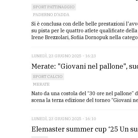
SPORT PATTINAGGIO
PADERNO D'ADDA
Si è conclusa con delle belle prestazioni l'av
su pista per le quattro atlete qualificate de
Irene Brezzolari, Sofiia Dornopuk nella categor
LUNEDÌ, 23 GIUGNO 2025 - 16:23
Merate: "Giovani nel pallone", su
SPORT CALCIO
MERATE
Nato da una costola del “30 ore nel pallone” 
scena la terza edizione del torneo “Giovani ne
LUNEDÌ, 23 GIUGNO 2025 - 16:10
Elemaster summer cup ‘25 Un su