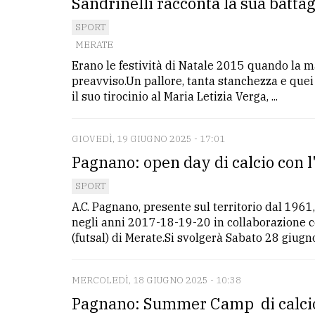
Sandrinelli racconta la sua battag
SPORT
MERATE
Erano le festività di Natale 2015 quando la ma
preavviso.Un pallore, tanta stanchezza e quei
il suo tirocinio al Maria Letizia Verga, ...
GIOVEDÌ, 19 GIUGNO 2025 - 17:01
Pagnano: open day di calcio con l'A
SPORT
A.C. Pagnano, presente sul territorio dal 196
negli anni 2017-18-19-20 in collaborazione con
(futsal) di Merate.Si svolgerà Sabato 28 giugno 
MERCOLEDÌ, 18 GIUGNO 2025 - 10:38
Pagnano: Summer Camp di calcio 