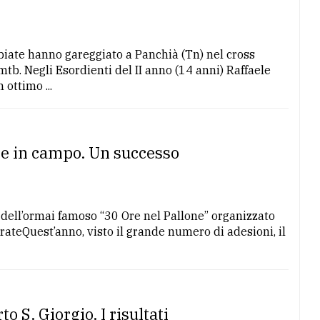
biate hanno gareggiato a Panchià (Tn) nel cross
tb. Negli Esordienti del II anno (14 anni) Raffaele
ottimo ...
re in campo. Un successo
 dell’ormai famoso “30 Ore nel Pallone” organizzato
rateQuest’anno, visto il grande numero di adesioni, il
o S. Giorgio. I risultati