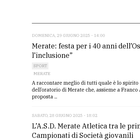
La
redazione
Scrivici
DOMENICA, 29 GIUGNO 2025 - 14:00
Merate: festa per i 40 anni dell’O
Per
la
l’inclusione”
tua
SPORT
pubblicità
MERATE
A raccontare meglio di tutti quale è lo spirit
dell’oratorio di Merate che, assieme a Franco 
CERCA
proposta ...
Cerca
per
SABATO, 28 GIUGNO 2025 - 18:02
comune
L’A.S.D. Merate Atletica tra le pri
Campionati di Società giovanili
Ricerca