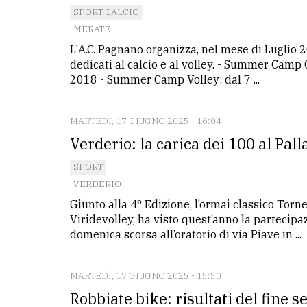
SPORT CALCIO
MERATE
L'A.C. Pagnano organizza, nel mese di Luglio 
dedicati al calcio e al volley. - Summer Camp C
2018 - Summer Camp Volley: dal 7 ...
MARTEDÌ, 17 GIUGNO 2025 - 16:04
Verderio: la carica dei 100 al Pal
SPORT
VERDERIO
Giunto alla 4° Edizione, l’ormai classico Torne
Viridevolley, ha visto quest’anno la partecipa
domenica scorsa all’oratorio di via Piave in ...
MARTEDÌ, 17 GIUGNO 2025 - 15:50
Robbiate bike: risultati del fine 