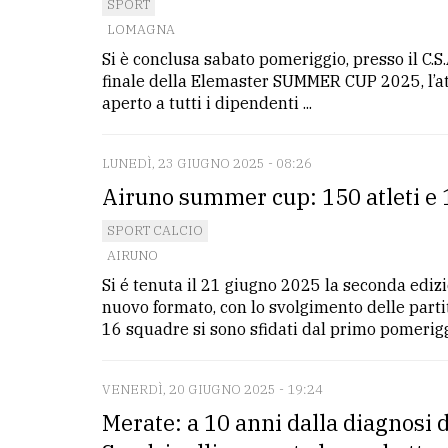
SPORT
LOMAGNA
Si è conclusa sabato pomeriggio, presso il C.S
finale della Elemaster SUMMER CUP 2025, l’at
aperto a tutti i dipendenti ...
LUNEDÌ, 23 GIUGNO 2025 - 08:26
Airuno summer cup: 150 atleti e 1
SPORT CALCIO
AIRUNO
Si é tenuta il 21 giugno 2025 la seconda ed
nuovo formato, con lo svolgimento delle partit
16 squadre si sono sfidati dal primo pomeriggio
VENERDÌ, 20 GIUGNO 2025 - 19:24
Merate: a 10 anni dalla diagnosi 