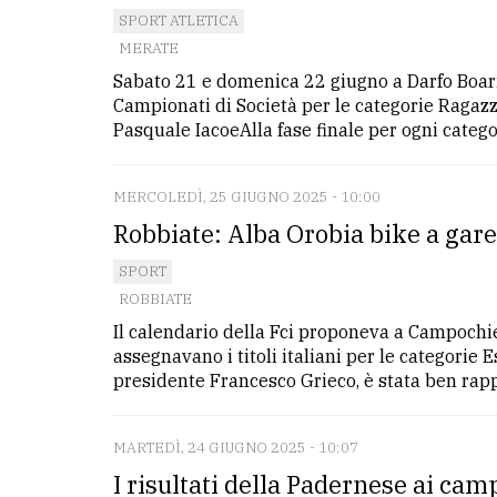
avanzata
SPORT ATLETICA
MERATE
Sabato 21 e domenica 22 giugno a Darfo Boario
LE
Campionati di Società per le categorie Ragazz
ALTRE
TESTATE
Pasquale IacoeAlla fase finale per ogni catego
MERCOLEDÌ, 25 GIUGNO 2025 - 10:00
Robbiate: Alba Orobia bike a gare
SPORT
ROBBIATE
PRIVACY
Il calendario della Fci proponeva a Campochie
Privacy
assegnavano i titoli italiani per le categorie 
policy
presidente Francesco Grieco, è stata ben rapp
Cookie
MARTEDÌ, 24 GIUGNO 2025 - 10:07
policy
I risultati della Padernese ai cam