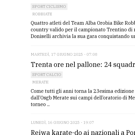
SPORT CICLISMO
ROBBIATE
Quattro atleti del Team Alba Orobia Bike Rob
country valido per il campionato Trentino di m
Doniselli archivia la sua gara conquistando un 
MARTEDÌ, 17 GIUGNO 2025 - 07:08
Trenta ore nel pallone: 24 squad
SPORT CALCIO
MERATE
Come tutti gli anni torna la 23esima edizione
dall’Osgb Merate sui campi dell’oratorio di Me
torneo ...
LUNEDÌ, 16 GIUGNO 2025 - 19:07
Reiwa karate-do ai nazionali a Port