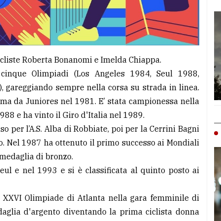
 cicliste Roberta Bonanomi e Imelda Chiappa.
cinque Olimpiadi (Los Angeles 1984, Seul 1988,
, gareggiando sempre nella corsa su strada in linea.
prima da Juniores nel 1981. E’ stata campionessa nella
8 e ha vinto il Giro d'Italia nel 1989.
o per l’A.S. Alba di Robbiate, poi per la Cerrini Bagni
o. Nel 1987 ha ottenuto il primo successo ai Mondiali
medaglia di bronzo.
ul e nel 1993 e si è classificata al quinto posto ai
a XXVI Olimpiade di Atlanta nella gara femminile di
daglia d'argento diventando la prima ciclista donna