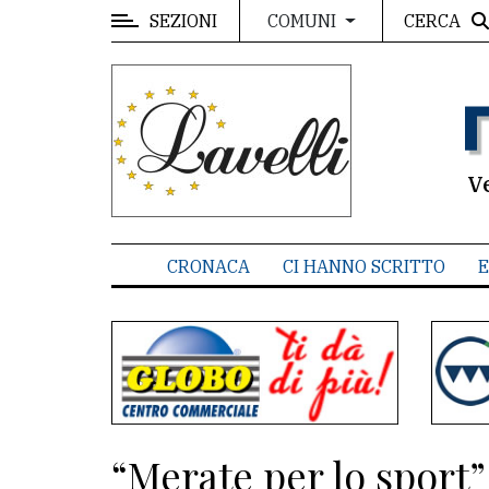
SEZIONI
CERCA
COMUNI
MENU
Editoriale
e
commenti
V
Contenuti
del
CRONACA
CI HANNO SCRITTO
E
sito
Appuntamenti
Associazioni
Meteo
“Merate per lo sport”
CONTATTI