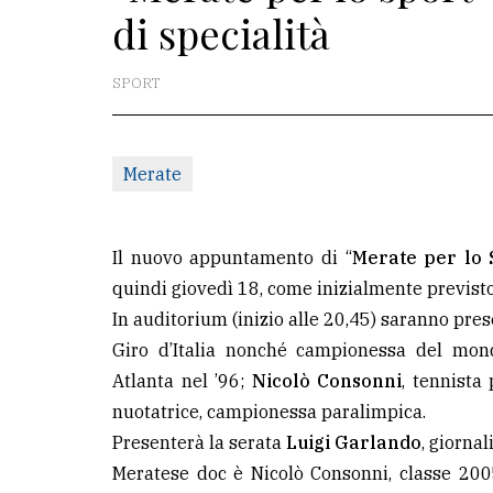
di specialità
La
redazione
SPORT
Scrivici
Per
Merate
la
tua
pubblicità
Il nuovo appuntamento di “
Merate per lo 
quindi giovedì 18, come inizialmente previsto
In auditorium (inizio alle 20,45) saranno pres
CERCA
Giro d’Italia nonché campionessa del mon
Cerca
Atlanta nel ’96;
Nicolò Consonni
, tennista 
per
nuotatrice, campionessa paralimpica.
comune
Presenterà la serata
Luigi Garlando
, giornal
Meratese doc è Nicolò Consonni, classe 2005,
Ricerca