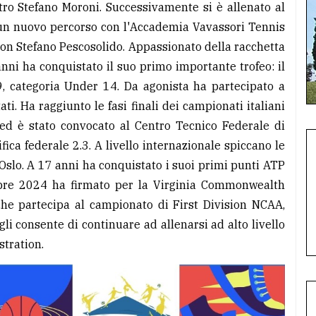
tro Stefano Moroni. Successivamente si è allenato al
 un nuovo percorso con l'Accademia Vavassori Tennis
 con Stefano Pescosolido. Appassionato della racchetta
 anni ha conquistato il suo primo importante trofeo: il
, categoria Under 14. Da agonista ha partecipato a
ti. Ha raggiunto le fasi finali dei campionati italiani
 ed è stato convocato al Centro Tecnico Federale di
fica federale 2.3. A livello internazionale spiccano le
 Oslo. A 17 anni ha conquistato i suoi primi punti ATP
bre 2024 ha firmato per la Virginia Commonwealth
che partecipa al campionato di First Division NCAA,
i consente di continuare ad allenarsi ad alto livello
stration.