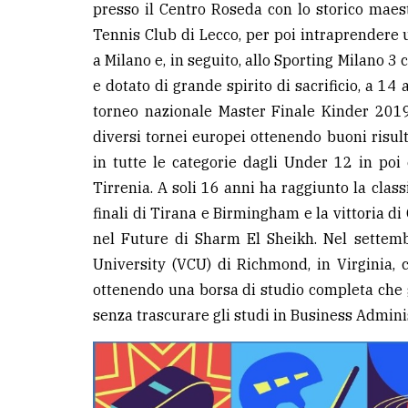
presso il Centro Roseda con lo storico maes
avanzata
Tennis Club di Lecco, per poi intraprendere
a Milano e, in seguito, allo Sporting Milano 3
LE
e dotato di grande spirito di sacrificio, a 14
ALTRE
TESTATE
torneo nazionale Master Finale Kinder 2019
diversi tornei europei ottenendo buoni risulta
in tutte le categorie dagli Under 12 in poi
Tirrenia. A soli 16 anni ha raggiunto la classi
finali di Tirana e Birmingham e la vittoria di
nel Future di Sharm El Sheikh. Nel settem
PRIVACY
University (VCU) di Richmond, in Virginia, 
Privacy
ottenendo una borsa di studio completa che gl
policy
senza trascurare gli studi in Business Admini
Cookie
policy