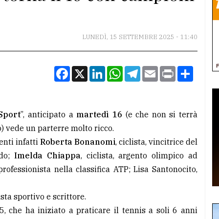
LUNEDÌ, 15 SETTEMBRE 2025 - 11:40
Facebook
X
LinkedIn
WhatsApp
Telegram
Email
Print
Condiv
Sport
”, anticipato a
martedì 16
(e che non si terrà
) vede un parterre molto ricco.
enti infatti
Roberta Bonanomi
, ciclista, vincitrice del
do;
Imelda Chiappa
, ciclista, argento olimpico ad
professionista nella classifica ATP; Lisa Santonocito,
ista sportivo e scrittore.
 che ha iniziato a praticare il tennis a soli 6 anni