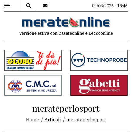
09/08/2026 - 18:46
MENU
Versione estiva con Casateonline e Leccoonline
Editoriale
e
commenti
Contenuti
del
sito
Appuntamenti
merateperlosport
Associazioni
Home
Articoli
merateperlosport
Meteo