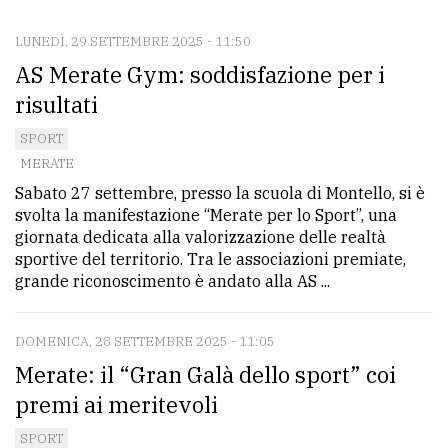
LUNEDÌ, 29 SETTEMBRE 2025 - 11:50
CONTATTI
AS Merate Gym: soddisfazione per i
La
risultati
redazione
SPORT
Scrivici
MERATE
Sabato 27 settembre, presso la scuola di Montello, si è
Per
svolta la manifestazione “Merate per lo Sport”, una
la
giornata dedicata alla valorizzazione delle realtà
tua
sportive del territorio. Tra le associazioni premiate,
pubblicità
grande riconoscimento è andato alla AS ...
DOMENICA, 28 SETTEMBRE 2025 - 11:05
CERCA
Merate: il “Gran Galà dello sport” coi
Cerca
premi ai meritevoli
per
SPORT
comune