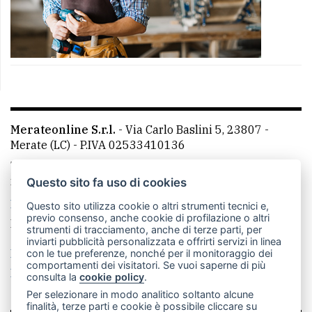
Merateonline S.r.l.
-
Via Carlo Baslini 5, 23807 -
Merate (LC)
- P.IVA 02533410136
Telefono:
039 9902881
- Whatsapp: 351 3481257 - E-
mail: redazione@merateonline.it
Questo sito fa uso di cookies
La redazione
CasateOnline
LeccoOnline
RSS
Questo sito utilizza cookie o altri strumenti tecnici e,
previo consenso, anche cookie di profilazione o altri
Made by
VIP
strumenti di tracciamento, anche di terze parti, per
inviarti pubblicità personalizzata e offrirti servizi in linea
Privacy policy
Cookie policy
con le tue preferenze, nonché per il monitoraggio dei
comportamenti dei visitatori. Se vuoi saperne di più
Rivedi le tue scelte sui cookie
consulta la
cookie policy
.
Per selezionare in modo analitico soltanto alcune
finalità, terze parti e cookie è possibile cliccare su