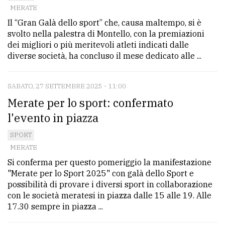
MERATE
Ricerca
Il “Gran Galà dello sport” che, causa maltempo, si è
avanzata
svolto nella palestra di Montello, con la premiazioni
dei migliori o più meritevoli atleti indicati dalle
diverse società, ha concluso il mese dedicato alle ...
LE
ALTRE
TESTATE
SABATO, 27 SETTEMBRE 2025 - 11:00
Merate per lo sport: confermato
l'evento in piazza
SPORT
MERATE
PRIVACY
Si conferma per questo pomeriggio la manifestazione
"Merate per lo Sport 2025" con galà dello Sport e
Privacy
possibilità di provare i diversi sport in collaborazione
con le società meratesi in piazza dalle 15 alle 19. Alle
policy
17.30 sempre in piazza ...
Cookie