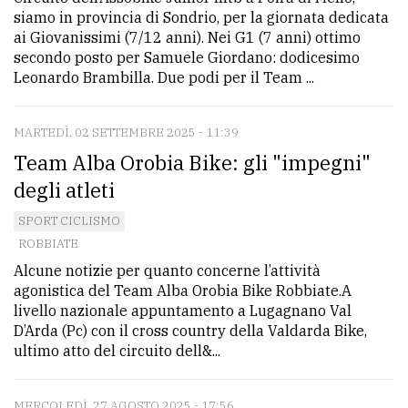
siamo in provincia di Sondrio, per la giornata dedicata
ai Giovanissimi (7/12 anni). Nei G1 (7 anni) ottimo
secondo posto per Samuele Giordano: dodicesimo
Leonardo Brambilla. Due podi per il Team ...
MARTEDÌ, 02 SETTEMBRE 2025 - 11:39
Team Alba Orobia Bike: gli "impegni"
degli atleti
SPORT CICLISMO
ROBBIATE
Alcune notizie per quanto concerne l’attività
agonistica del Team Alba Orobia Bike Robbiate.A
livello nazionale appuntamento a Lugagnano Val
D’Arda (Pc) con il cross country della Valdarda Bike,
ultimo atto del circuito dell&...
MERCOLEDÌ, 27 AGOSTO 2025 - 17:56