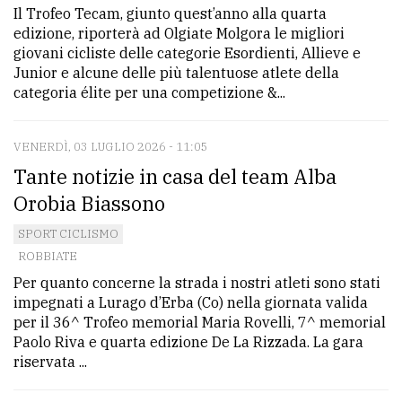
Il Trofeo Tecam, giunto quest’anno alla quarta
Ricerca
edizione, riporterà ad Olgiate Molgora le migliori
giovani cicliste delle categorie Esordienti, Allieve e
avanzata
Junior e alcune delle più talentuose atlete della
categoria élite per una competizione &...
LE
ALTRE
TESTATE
VENERDÌ, 03 LUGLIO 2026 - 11:05
Tante notizie in casa del team Alba
Orobia Biassono
SPORT CICLISMO
ROBBIATE
Per quanto concerne la strada i nostri atleti sono stati
PRIVACY
impegnati a Lurago d’Erba (Co) nella giornata valida
per il 36^ Trofeo memorial Maria Rovelli, 7^ memorial
Privacy
Paolo Riva e quarta edizione De La Rizzada. La gara
policy
riservata ...
Cookie