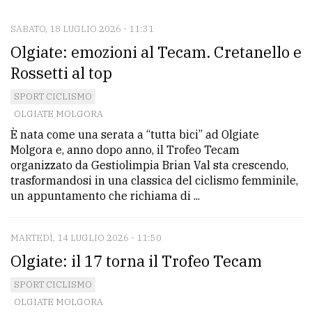
SABATO, 18 LUGLIO 2026 - 11:31
CONTATTI
Olgiate: emozioni al Tecam. Cretanello e
La
Rossetti al top
redazione
SPORT CICLISMO
Scrivici
OLGIATE MOLGORA
È nata come una serata a “tutta bici” ad Olgiate
Per
Molgora e, anno dopo anno, il Trofeo Tecam
la
organizzato da Gestiolimpia Brian Val sta crescendo,
tua
trasformandosi in una classica del ciclismo femminile,
pubblicità
un appuntamento che richiama di ...
MARTEDÌ, 14 LUGLIO 2026 - 11:50
CERCA
Olgiate: il 17 torna il Trofeo Tecam
Cerca
SPORT CICLISMO
per
OLGIATE MOLGORA
comune