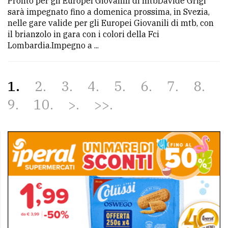
Pronto per gli Europei Giovanili di mtbDavide Grigi
sarà impegnato fino a domenica prossima, in Svezia,
nelle gare valide per gli Europei Giovanili di mtb, con
il brianzolo in gara con i colori della Fci
Lombardia.Impegno a ...
1
2
3
4
5
6
7
8
9
10
>
>>