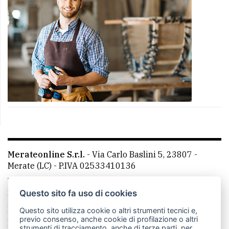
Merateonline S.r.l.
-
Via Carlo Baslini 5, 23807 -
Merate (LC)
- P.IVA 02533410136
Telefono:
039 9902881
- Whatsapp: 351 3481257 - E-
mail: redazione@merateonline.it
Questo sito fa uso di cookies
La redazione
CasateOnline
LeccoOnline
RSS
Questo sito utilizza cookie o altri strumenti tecnici e,
previo consenso, anche cookie di profilazione o altri
Made by
VIP
strumenti di tracciamento, anche di terze parti, per