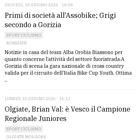
policy
GIOVEDÌ, 18 GIUGNO 2026 - 18:08
Primi di società all’Assobike; Grigi
secondo a Gorizia
SPORT CICLISMO
ROBBIATE
Notizie in casa del team Alba Orobia Biassono per
quanto concerne l’attività del settore fuoristrada.A
Gorizia di scena la gara nazionale di cross country
valida per il circuito dell’Italia Bike Cup Youth. Ottima
...
LUNEDÌ, 15 GIUGNO 2026 - 16:11
Olgiate, Brian Val: è Vesco il Campione
Regionale Juniores
SPORT CICLISMO
OLGIATE MOLGORA