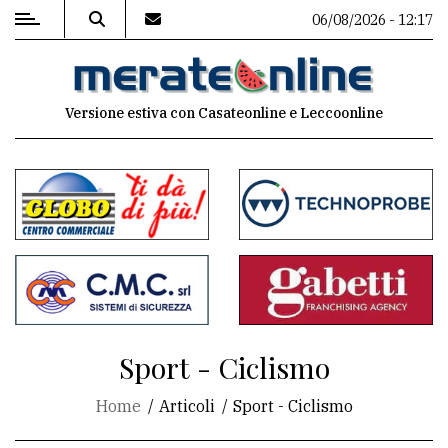
06/08/2026 - 12:17
MENU
Versione estiva con Casateonline e Leccoonline
Editoriale
e
commenti
Contenuti
del
sito
Appuntamenti
Sport - Ciclismo
Associazioni
Home
Articoli
Sport - Ciclismo
Meteo