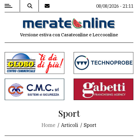
08/08/2026 - 21:11
MENU
Versione estiva con Casateonline e Leccoonline
Editoriale
e
commenti
Contenuti
del
sito
Appuntamenti
Sport
Associazioni
Home
Articoli
Sport
Meteo