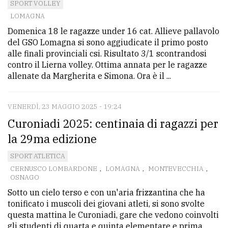
SPORT VOLLEY
LOMAGNA
Domenica 18 le ragazze under 16 cat. Allieve pallavolo
del GSO Lomagna si sono aggiudicate il primo posto
alle finali provinciali csi. Risultato 3/1 scontrandosi
contro il Lierna volley. Ottima annata per le ragazze
allenate da Margherita e Simona. Ora è il ...
VENERDÌ, 23 MAGGIO 2025 - 19:24
Curoniadi 2025: centinaia di ragazzi per
la 29ma edizione
SPORT ATLETICA
CERNUSCO LOMBARDONE
,
LOMAGNA
,
MONTEVECCHIA
,
OSNAGO
Sotto un cielo terso e con un'aria frizzantina che ha
tonificato i muscoli dei giovani atleti, si sono svolte
questa mattina le Curoniadi, gare che vedono coinvolti
gli studenti di quarta e quinta elementare e prima