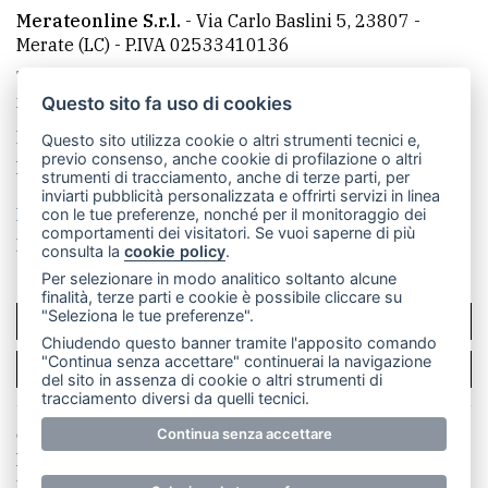
Merateonline S.r.l.
-
Via Carlo Baslini 5, 23807 -
Merate (LC)
- P.IVA 02533410136
Telefono:
039 9902881
- Whatsapp: 351 3481257 - E-
mail: redazione@merateonline.it
Questo sito fa uso di cookies
La redazione
CasateOnline
LeccoOnline
RSS
Questo sito utilizza cookie o altri strumenti tecnici e,
previo consenso, anche cookie di profilazione o altri
Made by
VIP
strumenti di tracciamento, anche di terze parti, per
inviarti pubblicità personalizzata e offrirti servizi in linea
Privacy policy
Cookie policy
con le tue preferenze, nonché per il monitoraggio dei
comportamenti dei visitatori. Se vuoi saperne di più
Rivedi le tue scelte sui cookie
consulta la
cookie policy
.
Per selezionare in modo analitico soltanto alcune
finalità, terze parti e cookie è possibile cliccare su
"Seleziona le tue preferenze".
SCRIVICI
Chiudendo questo banner tramite l'apposito comando
"Continua senza accettare" continuerai la navigazione
PER LA TUA PUBBLICITÀ
del sito in assenza di cookie o altri strumenti di
tracciamento diversi da quelli tecnici.
© Copyright Merateonline S.r.l. - Tutti i diritti riservati.
Continua senza accettare
E' proibita la riproduzione e pubblicazione anche
parziale di testi, articoli e immagini senza la