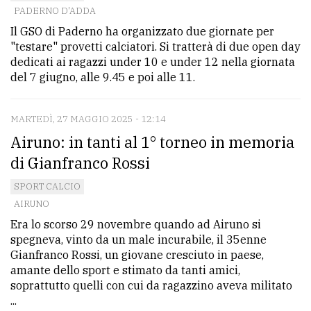
PADERNO D'ADDA
Ricerca
Il GSO di Paderno ha organizzato due giornate per
avanzata
"testare" provetti calciatori. Si tratterà di due open day
dedicati ai ragazzi under 10 e under 12 nella giornata
del 7 giugno, alle 9.45 e poi alle 11.
LE
ALTRE
TESTATE
MARTEDÌ, 27 MAGGIO 2025 - 12:14
Airuno: in tanti al 1° torneo in memoria
di Gianfranco Rossi
SPORT CALCIO
AIRUNO
PRIVACY
Era lo scorso 29 novembre quando ad Airuno si
spegneva, vinto da un male incurabile, il 35enne
Privacy
Gianfranco Rossi, un giovane cresciuto in paese,
amante dello sport e stimato da tanti amici,
policy
soprattutto quelli con cui da ragazzino aveva militato
Cookie
...