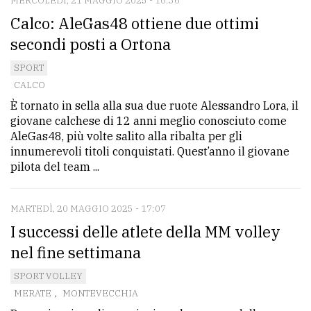
MERCOLEDÌ, 21 MAGGIO 2025 - 10:36
Calco: AleGas48 ottiene due ottimi
secondi posti a Ortona
SPORT
CALCO
È tornato in sella alla sua due ruote Alessandro Lora, il
giovane calchese di 12 anni meglio conosciuto come
AleGas48, più volte salito alla ribalta per gli
innumerevoli titoli conquistati. Quest’anno il giovane
pilota del team ...
MARTEDÌ, 20 MAGGIO 2025 - 17:07
I successi delle atlete della MM volley
nel fine settimana
SPORT VOLLEY
MERATE
,
MONTEVECCHIA