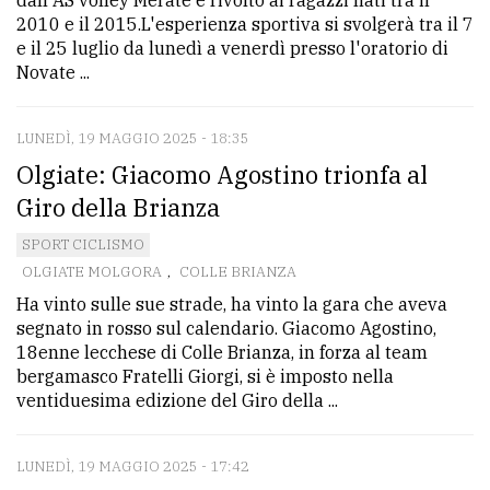
dall'AS volley Merate e rivolto ai ragazzi nati tra il
2010 e il 2015.L'esperienza sportiva si svolgerà tra il 7
e il 25 luglio da lunedì a venerdì presso l'oratorio di
Novate ...
LUNEDÌ, 19 MAGGIO 2025 - 18:35
Olgiate: Giacomo Agostino trionfa al
Giro della Brianza
SPORT CICLISMO
OLGIATE MOLGORA
,
COLLE BRIANZA
Ha vinto sulle sue strade, ha vinto la gara che aveva
segnato in rosso sul calendario. Giacomo Agostino,
18enne lecchese di Colle Brianza, in forza al team
bergamasco Fratelli Giorgi, si è imposto nella
ventiduesima edizione del Giro della ...
LUNEDÌ, 19 MAGGIO 2025 - 17:42