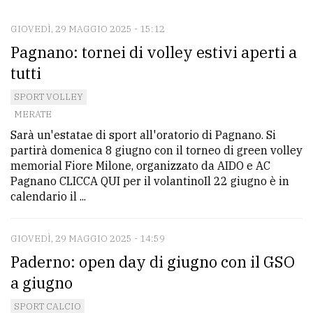
GIOVEDÌ, 29 MAGGIO 2025 - 15:12
CONTATTI
Pagnano: tornei di volley estivi aperti a
La
tutti
redazione
SPORT VOLLEY
Scrivici
MERATE
Sarà un'estatae di sport all'oratorio di Pagnano. Si
Per
partirà domenica 8 giugno con il torneo di green volley
la
memorial Fiore Milone, organizzato da AIDO e AC
tua
Pagnano CLICCA QUI per il volantinoIl 22 giugno è in
pubblicità
calendario il ...
GIOVEDÌ, 29 MAGGIO 2025 - 14:59
CERCA
Paderno: open day di giugno con il GSO
Cerca
a giugno
per
SPORT CALCIO
comune