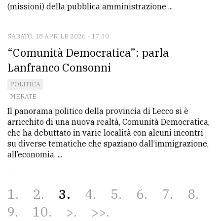
(missioni) della pubblica amministrazione ...
SABATO, 18 APRILE 2026 - 17:30
“Comunità Democratica”: parla
Lanfranco Consonni
POLITICA
MERATE
Il panorama politico della provincia di Lecco si è
arricchito di una nuova realtà, Comunità Democratica,
che ha debuttato in varie località con alcuni incontri
su diverse tematiche che spaziano dall’immigrazione,
all’economia, ...
1
2
3
4
5
6
7
8
9
10
>
>>