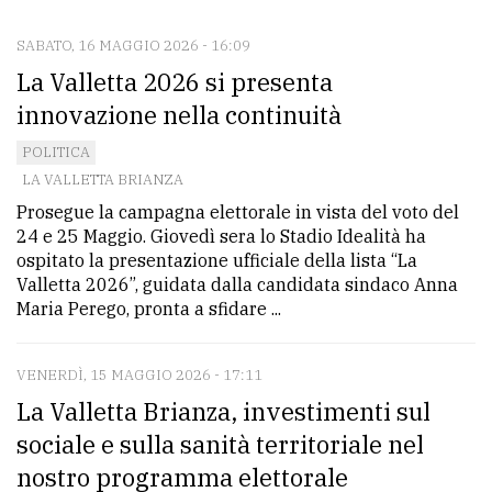
SABATO, 16 MAGGIO 2026 - 16:09
CONTATTI
La Valletta 2026 si presenta
La
innovazione nella continuità
redazione
POLITICA
Scrivici
LA VALLETTA BRIANZA
Prosegue la campagna elettorale in vista del voto del
Per
24 e 25 Maggio. Giovedì sera lo Stadio Idealità ha
la
ospitato la presentazione ufficiale della lista “La
tua
Valletta 2026”, guidata dalla candidata sindaco Anna
pubblicità
Maria Perego, pronta a sfidare ...
VENERDÌ, 15 MAGGIO 2026 - 17:11
CERCA
La Valletta Brianza, investimenti sul
Cerca
sociale e sulla sanità territoriale nel
per
nostro programma elettorale
comune