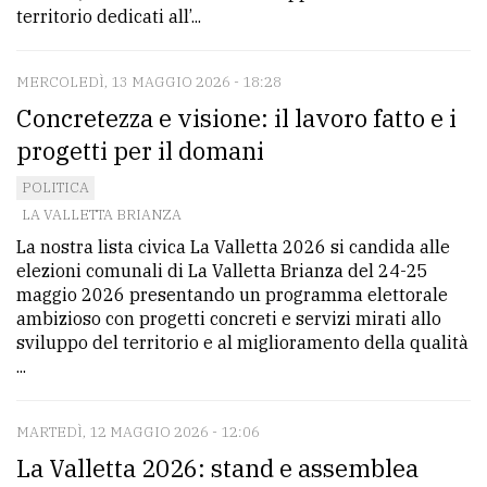
policy
territorio dedicati all’...
MERCOLEDÌ, 13 MAGGIO 2026 - 18:28
Concretezza e visione: il lavoro fatto e i
progetti per il domani
POLITICA
LA VALLETTA BRIANZA
La nostra lista civica La Valletta 2026 si candida alle
elezioni comunali di La Valletta Brianza del 24-25
maggio 2026 presentando un programma elettorale
ambizioso con progetti concreti e servizi mirati allo
sviluppo del territorio e al miglioramento della qualità
...
MARTEDÌ, 12 MAGGIO 2026 - 12:06
La Valletta 2026: stand e assemblea