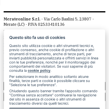
Merateonline S.r.l.
-
Via Carlo Baslini 5, 23807 -
Merate (LC)
- P.IVA 02533410136
Telefono:
039 9902881
- Whatsapp: 351 3481257 - E-
mail: redazione@merateonline.it
Questo sito fa uso di cookies
La redazione
CasateOnline
LeccoOnline
RSS
Questo sito utilizza cookie o altri strumenti tecnici e,
previo consenso, anche cookie di profilazione o altri
Made by
VIP
strumenti di tracciamento, anche di terze parti, per
inviarti pubblicità personalizzata e offrirti servizi in linea
Privacy policy
Cookie policy
con le tue preferenze, nonché per il monitoraggio dei
comportamenti dei visitatori. Se vuoi saperne di più
Rivedi le tue scelte sui cookie
consulta la
cookie policy
.
Per selezionare in modo analitico soltanto alcune
finalità, terze parti e cookie è possibile cliccare su
"Seleziona le tue preferenze".
SCRIVICI
Chiudendo questo banner tramite l'apposito comando
"Continua senza accettare" continuerai la navigazione
PER LA TUA PUBBLICITÀ
del sito in assenza di cookie o altri strumenti di
tracciamento diversi da quelli tecnici.