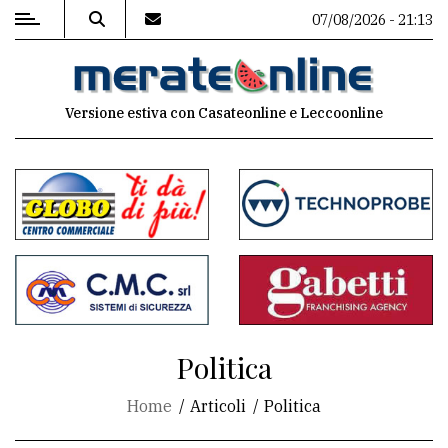
07/08/2026 - 21:13
MENU
Versione estiva con Casateonline e Leccoonline
Editoriale
e
commenti
Contenuti
del
sito
Appuntamenti
Politica
Associazioni
Home
Articoli
Politica
Meteo