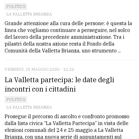
POLITICA
Ricerca
LA VALLETTA BRIANZA
avanzata
Grande attenzione alla cura delle persone: è questa la
linea che vogliamo continuare a perseguire, nel solco
del lavoro della precedente amministrazione. Tra i
LE
pilastri della nostra azione resta il Fondo della
ALTRE
Comunità della Valletta Brianza, uno strumento ...
TESTATE
VENERDÌ, 15 MAGGIO 2026 - 12:22
La Valletta partecipa: le date degli
incontri con i cittadini
PRIVACY
POLITICA
LA VALLETTA BRIANZA
Privacy
Prosegue il percorso di ascolto e confronto promosso
policy
dalla lista civica “La Valletta Partecipa” in vista delle
elezioni comunali del 24 e 25 maggio a La Valletta
Cookie
Brianza, con una nuova serie di appuntamenti sul