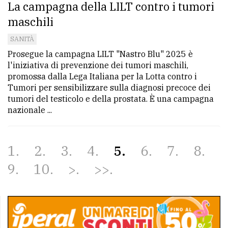
La campagna della LILT contro i tumori
maschili
SANITÀ
Prosegue la campagna LILT "Nastro Blu" 2025 è
l'iniziativa di prevenzione dei tumori maschili,
promossa dalla Lega Italiana per la Lotta contro i
Tumori per sensibilizzare sulla diagnosi precoce dei
tumori del testicolo e della prostata. È una campagna
nazionale ...
1
2
3
4
5
6
7
8
9
10
>
>>