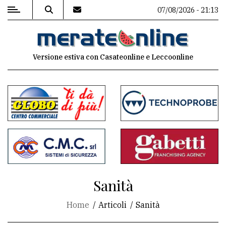
07/08/2026 - 21:13
MENU
Versione estiva con Casateonline e Leccoonline
Editoriale
e
commenti
Contenuti
del
sito
Appuntamenti
Sanità
Associazioni
Home
Articoli
Sanità
Meteo