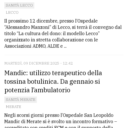
SANITÀ LECCO
LECCO
Il prossimo 12 dicembre, presso l’Ospedale
“Alessandro Manzoni” di Lecco, si terrà il convegno dal
titolo “La cultura del dono: il modello Lecco”
organizzato in stretta collaborazione con le
Associazioni ADMO, ALDE e ...
MARTEDÌ, 09 DICEMBRE 2025 - 12:42
Mandic: utilizzo terapeutico della
tossina botulinica. Da gennaio si
potenzia l’ambulatorio
SANITÀ MERATE
MERATE
Negli scorsi giorni presso l’Ospedale San Leopoldo
Mandic di Merate si è svolto un incontro formativo –
accreditato con crediti ECM e con il supporto della