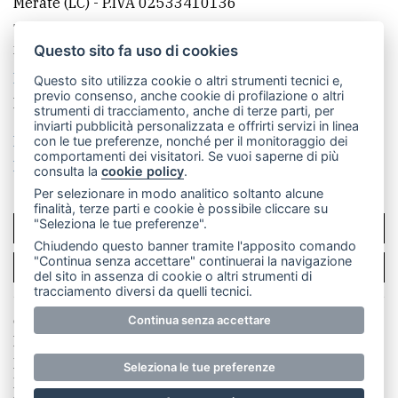
Merate (LC)
- P.IVA 02533410136
Telefono:
039 9902881
- Whatsapp: 351 3481257 - E-
mail: redazione@merateonline.it
Questo sito fa uso di cookies
La redazione
CasateOnline
LeccoOnline
RSS
Questo sito utilizza cookie o altri strumenti tecnici e,
previo consenso, anche cookie di profilazione o altri
Made by
VIP
strumenti di tracciamento, anche di terze parti, per
inviarti pubblicità personalizzata e offrirti servizi in linea
Privacy policy
Cookie policy
con le tue preferenze, nonché per il monitoraggio dei
comportamenti dei visitatori. Se vuoi saperne di più
Rivedi le tue scelte sui cookie
consulta la
cookie policy
.
Per selezionare in modo analitico soltanto alcune
finalità, terze parti e cookie è possibile cliccare su
"Seleziona le tue preferenze".
SCRIVICI
Chiudendo questo banner tramite l'apposito comando
"Continua senza accettare" continuerai la navigazione
PER LA TUA PUBBLICITÀ
del sito in assenza di cookie o altri strumenti di
tracciamento diversi da quelli tecnici.
© Copyright Merateonline S.r.l. - Tutti i diritti riservati.
Continua senza accettare
E' proibita la riproduzione e pubblicazione anche
parziale di testi, articoli e immagini senza la
Seleziona le tue preferenze
preventiva autorizzazione scritta dell'editore. RI Lecco