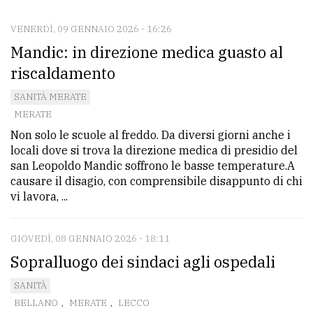
VENERDÌ, 09 GENNAIO 2026 - 16:26
CONTATTI
Mandic: in direzione medica guasto al
La
riscaldamento
redazione
SANITÀ MERATE
Scrivici
MERATE
Non solo le scuole al freddo. Da diversi giorni anche i
Per
locali dove si trova la direzione medica di presidio del
la
san Leopoldo Mandic soffrono le basse temperature.A
tua
causare il disagio, con comprensibile disappunto di chi
pubblicità
vi lavora, ...
GIOVEDÌ, 08 GENNAIO 2026 - 18:11
CERCA
Sopralluogo dei sindaci agli ospedali
Cerca
SANITÀ
per
BELLANO
,
MERATE
,
LECCO
comune