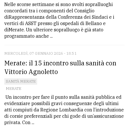
Nelle scorse settimane si sono svolti sopralluoghi
Ricerca
concordati tra i componenti del Consiglio
diRappresentanza della Conferenza dei Sindaci e i
avanzata
vertici di ASST presso gli ospedali di Bellano e
diMerate. Un ulteriore sopralluogo è già stato
programmato anche ...
LE
ALTRE
TESTATE
MERCOLEDÌ, 07 GENNAIO 2026 - 18:51
Merate: il 15 incontro sulla sanità con
Vittorio Agnoletto
SANITÀ MERATE
MERATE
PRIVACY
Un incontro per fare il punto sulla sanità pubblica ed
evidenziare possibili gravi conseguenze degli ultimi
Privacy
atti compiuti da Regione Lombardia con l’introduzione
policy
di corsie preferenziali per chi gode di un’assicurazione
privata. Con ...
Cookie