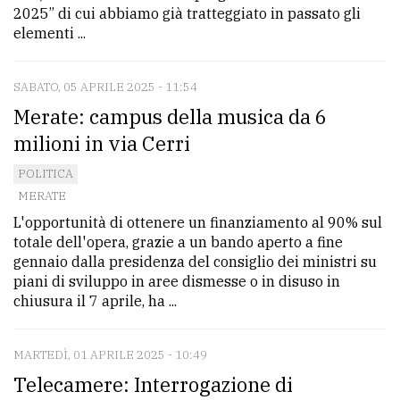
policy
2025” di cui abbiamo già tratteggiato in passato gli
elementi ...
SABATO, 05 APRILE 2025 - 11:54
Merate: campus della musica da 6
milioni in via Cerri
POLITICA
MERATE
L'opportunità di ottenere un finanziamento al 90% sul
totale dell'opera, grazie a un bando aperto a fine
gennaio dalla presidenza del consiglio dei ministri su
piani di sviluppo in aree dismesse o in disuso in
chiusura il 7 aprile, ha ...
MARTEDÌ, 01 APRILE 2025 - 10:49
Telecamere: Interrogazione di