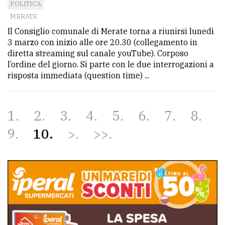
POLITICA
MERATE
Il Consiglio comunale di Merate torna a riunirsi lunedì
3 marzo con inizio alle ore 20.30 (collegamento in
diretta streaming sul canale youTube). Corposo
l’ordine del giorno. Si parte con le due interrogazioni a
risposta immediata (question time) ...
1
2
3
4
5
6
7
8
9
10
>
>>