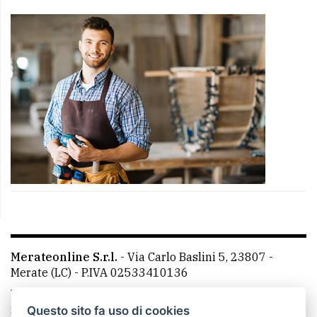
Merateonline S.r.l.
-
Via Carlo Baslini 5, 23807 -
Merate (LC)
- P.IVA 02533410136
Telefono:
039 9902881
- Whatsapp: 351 3481257 - E-
mail: redazione@merateonline.it
Questo sito fa uso di cookies