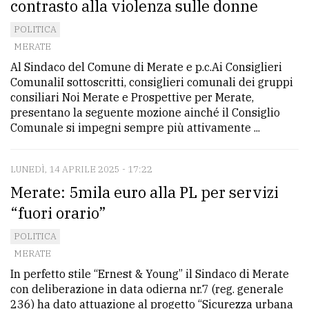
contrasto alla violenza sulle donne
Ricerca
POLITICA
avanzata
MERATE
Al Sindaco del Comune di Merate e p.c.Ai Consiglieri
ComunaliI sottoscritti, consiglieri comunali dei gruppi
LE
consiliari Noi Merate e Prospettive per Merate,
ALTRE
presentano la seguente mozione ainché il Consiglio
TESTATE
Comunale si impegni sempre più attivamente ...
LUNEDÌ, 14 APRILE 2025 - 17:22
Merate: 5mila euro alla PL per servizi
“fuori orario”
PRIVACY
POLITICA
Privacy
MERATE
policy
In perfetto stile “Ernest & Young” il Sindaco di Merate
con deliberazione in data odierna nr.7 (reg. generale
Cookie
236) ha dato attuazione al progetto “Sicurezza urbana