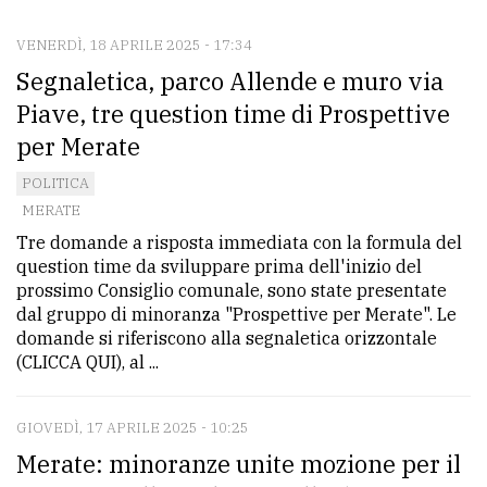
VENERDÌ, 18 APRILE 2025 - 17:34
CONTATTI
Segnaletica, parco Allende e muro via
La
Piave, tre question time di Prospettive
redazione
per Merate
Scrivici
POLITICA
Per
MERATE
la
Tre domande a risposta immediata con la formula del
question time da sviluppare prima dell'inizio del
tua
prossimo Consiglio comunale, sono state presentate
pubblicità
dal gruppo di minoranza "Prospettive per Merate". Le
domande si riferiscono alla segnaletica orizzontale
(CLICCA QUI), al ...
CERCA
Cerca
GIOVEDÌ, 17 APRILE 2025 - 10:25
per
Merate: minoranze unite mozione per il
comune