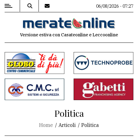
06/08/2026 - 07:27
MENU
Versione estiva con Casateonline e Leccoonline
Editoriale
e
commenti
Contenuti
del
sito
Appuntamenti
Politica
Associazioni
Home
Articoli
Politica
Meteo