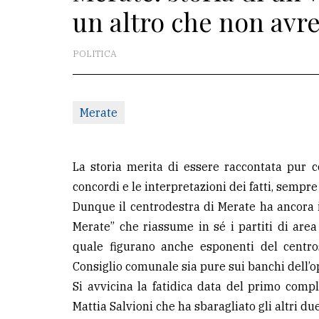
un altro che non avr
La
redazione
POLITICA
Scrivici
Per
Merate
la
tua
pubblicità
La storia merita di essere raccontata pur 
concordi e le interpretazioni dei fatti, sempre
Dunque il centrodestra di Merate ha ancora i 
CERCA
Merate” che riassume in sé i partiti di area 
Cerca
quale figurano anche esponenti del centros
per
Consiglio comunale sia pure sui banchi dell’o
comune
Si avvicina la fatidica data del primo com
Mattia Salvioni che ha sbaragliato gli altri du
Ricerca