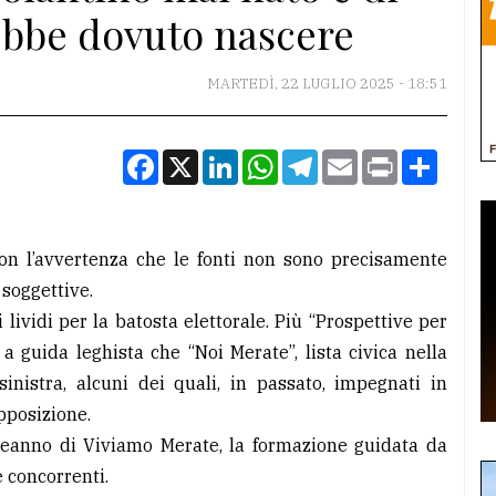
ebbe dovuto nascere
MARTEDÌ, 22 LUGLIO 2025 - 18:51
Facebook
X
LinkedIn
WhatsApp
Telegram
Email
Print
Condiv
con l’avvertenza che le fonti non sono precisamente
 soggettive.
lividi per la batosta elettorale. Più “Prospettive per
a guida leghista che “Noi Merate”, lista civica nella
inistra, alcuni dei quali, in passato, impegnati in
pposizione.
pleanno di Viviamo Merate, la formazione guidata da
e concorrenti.