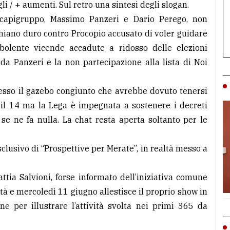
li / + aumenti. Sul retro una sintesi degli slogan.
capigruppo, Massimo Panzeri e Dario Perego, non
cchiano duro contro Procopio accusato di voler guidare
rbolente vicende accadute a ridosso delle elezioni
da Panzeri e la non partecipazione alla lista di Noi
on esso il gazebo congiunto che avrebbe dovuto tenersi
i il 14 ma la Lega è impegnata a sostenere i decreti
 se ne fa nulla. La chat resta aperta soltanto per le
lusivo di “Prospettive per Merate”, in realtà messo a
ttia Salvioni, forse informato dell’iniziativa comune
tà e mercoledì 11 giugno allestisce il proprio show in
ne per illustrare l’attività svolta nei primi 365 da