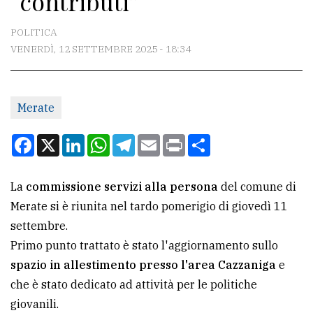
“contributi”
CONTATTI
POLITICA
VENERDÌ, 12 SETTEMBRE 2025 - 18:34
La
redazione
Merate
Scrivici
Per
Facebook
X
LinkedIn
WhatsApp
Telegram
Email
Print
Condividi
la
tua
La
commissione servizi alla persona
del comune di
pubblicità
Merate si è riunita nel tardo pomerigio di giovedì 11
settembre.
CERCA
Primo punto trattato è stato l'aggiornamento sullo
spazio in allestimento presso l'area Cazzaniga
e
Cerca
che è stato dedicato ad attività per le politiche
per
giovanili.
comune