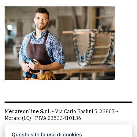
Merateonline S.r.l.
-
Via Carlo Baslini 5, 23807 -
Merate (LC)
- P.IVA 02533410136
Telefono:
039 9902881
- Whatsapp: 351 3481257 - E-
mail: redazione@merateonline.it
Questo sito fa uso di cookies