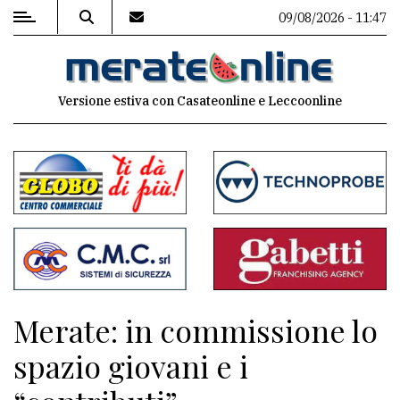
09/08/2026 - 11:47
MENU
Versione estiva con Casateonline e Leccoonline
Editoriale
e
commenti
Contenuti
del
sito
Appuntamenti
Merate: in commissione lo
Associazioni
spazio giovani e i
Meteo