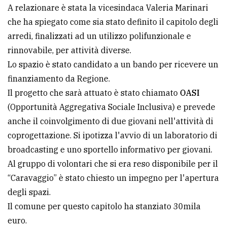
A relazionare è stata la vicesindaca Valeria Marinari
Ricerca
che ha spiegato come sia stato definito il capitolo degli
avanzata
arredi, finalizzati ad un utilizzo polifunzionale e
rinnovabile, per attività diverse.
Lo spazio è stato candidato a un bando per ricevere un
LE
ALTRE
finanziamento da Regione.
TESTATE
Il progetto che sarà attuato è stato chiamato
OASI
(Opportunità Aggregativa Sociale Inclusiva) e prevede
anche il coinvolgimento di due giovani nell'attività di
coprogettazione. Si ipotizza l'avvio di un laboratorio di
broadcasting e uno sportello informativo per giovani.
PRIVACY
Al gruppo di volontari che si era reso disponibile per il
“Caravaggio” è stato chiesto un impegno per l'apertura
Privacy
degli spazi.
policy
Il comune per questo capitolo ha stanziato 30mila
Cookie
euro.