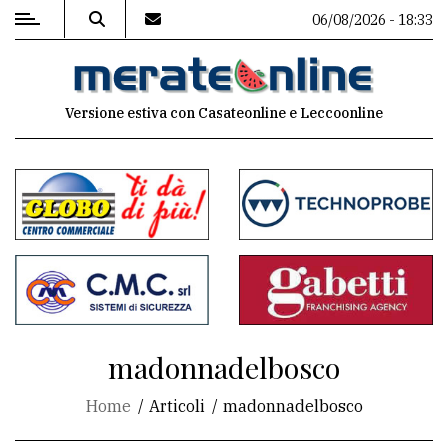
06/08/2026 - 18:33
MENU
Versione estiva con Casateonline e Leccoonline
Editoriale
e
commenti
Contenuti
del
sito
Appuntamenti
madonnadelbosco
Associazioni
Home
Articoli
madonnadelbosco
Meteo