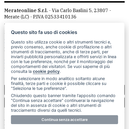
Merateonline S.r.l.
-
Via Carlo Baslini 5, 23807 -
Merate (LC)
- P.IVA 02533410136
Telefono:
039 9902881
- Whatsapp: 351 3481257 - E-
mail: redazione@merateonline.it
Questo sito fa uso di cookies
La redazione
CasateOnline
LeccoOnline
RSS
Questo sito utilizza cookie o altri strumenti tecnici e,
previo consenso, anche cookie di profilazione o altri
Made by
VIP
strumenti di tracciamento, anche di terze parti, per
inviarti pubblicità personalizzata e offrirti servizi in linea
Privacy policy
Cookie policy
con le tue preferenze, nonché per il monitoraggio dei
comportamenti dei visitatori. Se vuoi saperne di più
Rivedi le tue scelte sui cookie
consulta la
cookie policy
.
Per selezionare in modo analitico soltanto alcune
finalità, terze parti e cookie è possibile cliccare su
"Seleziona le tue preferenze".
SCRIVICI
Chiudendo questo banner tramite l'apposito comando
"Continua senza accettare" continuerai la navigazione
PER LA TUA PUBBLICITÀ
del sito in assenza di cookie o altri strumenti di
tracciamento diversi da quelli tecnici.
© Copyright Merateonline S.r.l. - Tutti i diritti riservati.
Continua senza accettare
E' proibita la riproduzione e pubblicazione anche