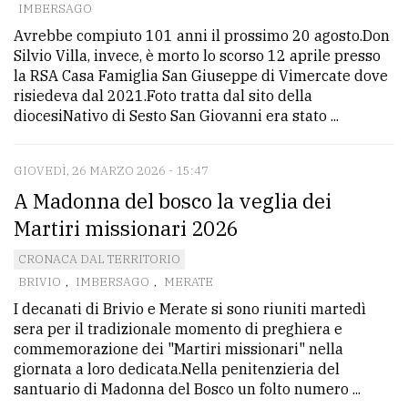
IMBERSAGO
Avrebbe compiuto 101 anni il prossimo 20 agosto.Don
Silvio Villa, invece, è morto lo scorso 12 aprile presso
la RSA Casa Famiglia San Giuseppe di Vimercate dove
risiedeva dal 2021.Foto tratta dal sito della
diocesiNativo di Sesto San Giovanni era stato ...
GIOVEDÌ, 26 MARZO 2026 - 15:47
A Madonna del bosco la veglia dei
Martiri missionari 2026
CRONACA DAL TERRITORIO
BRIVIO
,
IMBERSAGO
,
MERATE
I decanati di Brivio e Merate si sono riuniti martedì
sera per il tradizionale momento di preghiera e
commemorazione dei "Martiri missionari" nella
giornata a loro dedicata.Nella penitenzieria del
santuario di Madonna del Bosco un folto numero ...