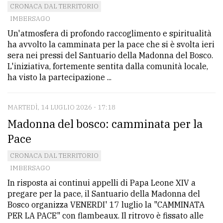
CRONACA DAL TERRITORIO
Ricerca
IMBERSAGO
avanzata
Un'atmosfera di profondo raccoglimento e spiritualità
ha avvolto la camminata per la pace che si è svolta ieri
sera nei pressi del Santuario della Madonna del Bosco.
LE
L'iniziativa, fortemente sentita dalla comunità locale,
ALTRE
ha visto la partecipazione ...
TESTATE
MARTEDÌ, 14 LUGLIO 2026 - 17:18
Madonna del bosco: camminata per la
Pace
CRONACA DAL TERRITORIO
PRIVACY
IMBERSAGO
Privacy
In risposta ai continui appelli di Papa Leone XIV a
pregare per la pace, il Santuario della Madonna del
policy
Bosco organizza VENERDI' 17 luglio la "CAMMINATA
Cookie
PER LA PACE" con flambeaux. Il ritrovo è fissato alle