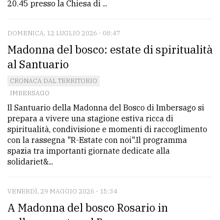
20.45 presso la Chiesa di ...
policy
DOMENICA, 12 LUGLIO 2026 - 08:47
Madonna del bosco: estate di spiritualità
al Santuario
CRONACA DAL TERRITORIO
IMBERSAGO
Il Santuario della Madonna del Bosco di Imbersago si
prepara a vivere una stagione estiva ricca di
spiritualità, condivisione e momenti di raccoglimento
con la rassegna "R-Estate con noi".Il programma
spazia tra importanti giornate dedicate alla
solidariet&...
VENERDÌ, 29 MAGGIO 2026 - 15:34
A Madonna del bosco Rosario in