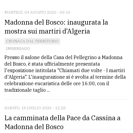
MARTEDÌ, 04 AGOSTO 2026 - 09:16
CONTATTI
Madonna del Bosco: inaugurata la
La
mostra sui martiri d’Algeria
redazione
CRONACA DAL TERRITORIO
Scrivici
IMBERSAGO
Presso il salone della Casa del Pellegrino a Madonna
Per
del Bosco, è stata ufficialmente presentata
la
l'esposizione intitolata "Chiamati due volte - I martiri
tua
d'Algeria". L'inaugurazione si è svolta al termine della
pubblicità
celebrazione eucaristica delle ore 16:00, con il
tradizionale taglio ...
CERCA
SABATO, 18 LUGLIO 2026 - 12:28
Cerca
La camminata della Pace da Cassina a
per
Madonna del Bosco
comune