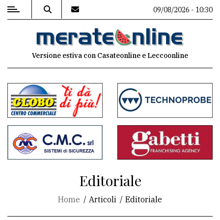
09/08/2026 - 10:30
MENU
Versione estiva con Casateonline e Leccoonline
Editoriale
e
commenti
Contenuti
del
sito
Appuntamenti
Editoriale
Associazioni
Home
Articoli
Editoriale
Meteo