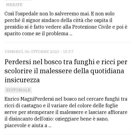
MERATE
Ricerca
Così l’ospedale non lo salveremo mai. E non solo
avanzata
perché il signor sindaco della città che ospita il
presidio si è fatto vedere alla Protezione Civile e poi è
sparito come se il problema ...
LE
ALTRE
TESTATE
VENERDÌ, 06 OTTOBRE 2023 - 15:57
Perdersi nel bosco tra funghi e ricci per
scolorire il malessere della quotidiana
insicurezza
EDITORIALE
PRIVACY
Enrico MagniPerdersi nel bosco nel cercare funghi tra
ricci di castagno e il variare del colore delle foglie
Privacy
serve per stemperare il malessere e lasciare affiorare
policy
il disincanto dell’ozio: ozieggiare bene è sano,
piacevole e aiuta a ...
Cookie