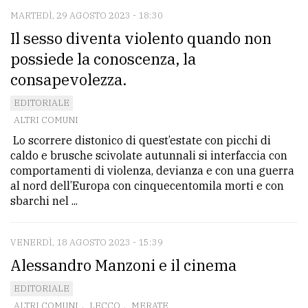
MARTEDÌ, 29 AGOSTO 2023 - 18:30
Il sesso diventa violento quando non
possiede la conoscenza, la
consapevolezza.
EDITORIALE
ALTRI COMUNI
Lo scorrere distonico di quest’estate con picchi di
caldo e brusche scivolate autunnali si interfaccia con
comportamenti di violenza, devianza e con una guerra
al nord dell’Europa con cinquecentomila morti e con
sbarchi nel ...
VENERDÌ, 18 AGOSTO 2023 - 15:39
Alessandro Manzoni e il cinema
EDITORIALE
ALTRI COMUNI
,
LECCO
,
MERATE