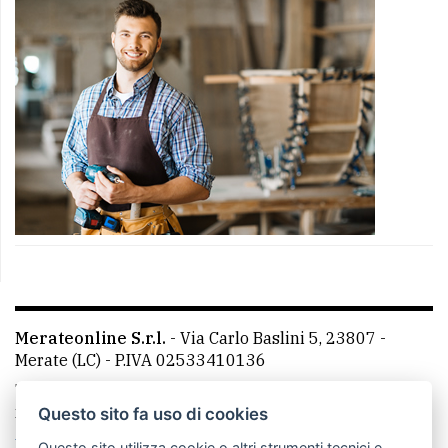
Merateonline S.r.l.
-
Via Carlo Baslini 5, 23807 -
Merate (LC)
- P.IVA 02533410136
Telefono:
039 9902881
- Whatsapp: 351 3481257 - E-
mail: redazione@merateonline.it
Questo sito fa uso di cookies
La redazione
CasateOnline
LeccoOnline
RSS
Questo sito utilizza cookie o altri strumenti tecnici e,