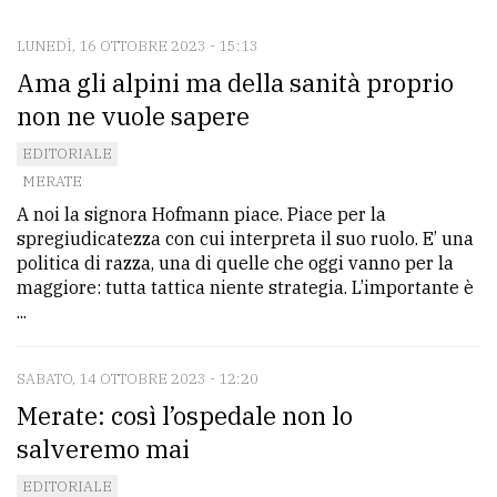
LUNEDÌ, 16 OTTOBRE 2023 - 15:13
CONTATTI
Ama gli alpini ma della sanità proprio
La
non ne vuole sapere
redazione
EDITORIALE
Scrivici
MERATE
A noi la signora Hofmann piace. Piace per la
Per
spregiudicatezza con cui interpreta il suo ruolo. E’ una
la
politica di razza, una di quelle che oggi vanno per la
tua
maggiore: tutta tattica niente strategia. L’importante è
pubblicità
...
SABATO, 14 OTTOBRE 2023 - 12:20
CERCA
Merate: così l’ospedale non lo
Cerca
salveremo mai
per
EDITORIALE
comune