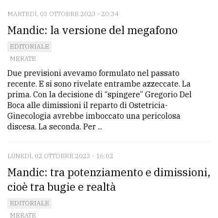
policy
MARTEDÌ, 03 OTTOBRE 2023 - 20:34
Mandic: la versione del megafono
EDITORIALE
MERATE
Due previsioni avevamo formulato nel passato
recente. E si sono rivelate entrambe azzeccate. La
prima. Con la decisione di “spingere” Gregorio Del
Boca alle dimissioni il reparto di Ostetricia-
Ginecologia avrebbe imboccato una pericolosa
discesa. La seconda. Per ...
LUNEDÌ, 02 OTTOBRE 2023 - 16:02
Mandic: tra potenziamento e dimissioni,
cioè tra bugie e realtà
EDITORIALE
MERATE