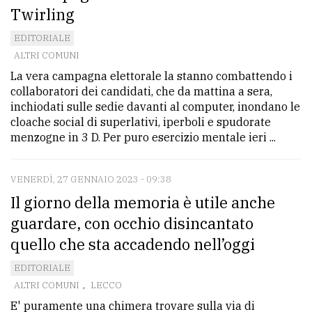
Twirling
EDITORIALE
ALTRI COMUNI
La vera campagna elettorale la stanno combattendo i
collaboratori dei candidati, che da mattina a sera,
inchiodati sulle sedie davanti al computer, inondano le
cloache social di superlativi, iperboli e spudorate
menzogne in 3 D. Per puro esercizio mentale ieri ...
VENERDÌ, 27 GENNAIO 2023 - 09:38
Il giorno della memoria è utile anche
guardare, con occhio disincantato
quello che sta accadendo nell’oggi
EDITORIALE
ALTRI COMUNI
,
LECCO
E' puramente una chimera trovare sulla via di