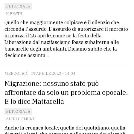
EDITORIALE
Ricerca
MERATE
avanzata
Quello che maggiormente colpisce è il silenzio che
circonda l'assurdo. L'assurdo di autorizzare il mercato
in piazza il 25 aprile, come se la festa della
LE
Liberazione dal nazifascismo fosse subalterna alle
ALTRE
bancarelle degli ambulanti. Diciamo subito che la
TESTATE
decisione assunta ...
MERCOLEDÌ, 19 APRILE 2023 - 14:04
Migrazione: nessuno stato può
affrontare da solo un problema epocale.
PRIVACY
E lo dice Mattarella
Privacy
EDITORIALE
policy
ALTRI COMUNI
Anche la cronaca locale, quella del quotidiano, quella
Cookie