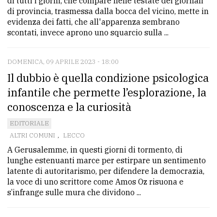
di tutti i giorni, che compare nelle testate dei giornali
policy
di provincia, trasmessa dalla bocca del vicino, mette in
evidenza dei fatti, che all'apparenza sembrano
scontati, invece aprono uno squarcio sulla ...
DOMENICA, 09 APRILE 2023 - 18:00
Il dubbio è quella condizione psicologica
infantile che permette l’esplorazione, la
conoscenza e la curiosità
EDITORIALE
ALTRI COMUNI
,
LECCO
A Gerusalemme, in questi giorni di tormento, di
lunghe estenuanti marce per estirpare un sentimento
latente di autoritarismo, per difendere la democrazia,
la voce di uno scrittore come Amos Oz risuona e
s’infrange sulle mura che dividono ...