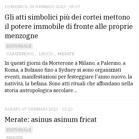
DOMENICA, 08 GENNAIO 2023 - 08:07
Gli atti simbolici più dei cortei mettono
il potere immobile di fronte alle proprie
menzogne
EDITORIALE
CASATENOVO
,
LECCO
,
MERATE
In questi giorni da Morterone a Milano, a Palermo, a
Roma, a Bolzano fino a Sydney si sono organizzati
eventi, manifestazioni per festeggiare l'anno nuovo, la
natività, la befana. Sono atti rituali che affondano nella
storia antropologica secolare ...
SABATO, 07 GENNAIO 2023 - 10:23
Merate: asinus asinum fricat
EDITORIALE
MERATE