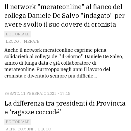
Il network "merateonline" al fianco del
collega Daniele De Salvo "indagato" per
avere svolto il suo dovere di cronista
EDITORIALE
LECCO
,
MERATE
Anche il network merateonline esprime piena
solidarietà al collega de ''Il Giorno'' Daniele De Salvo,
amico di lunga data e già collaboratore di
merateonline. Purtroppo negli anni il lavoro del
cronista è diventato sempre più difficile ...
SABATO, 11 FEBBRAIO 2023 - 17:15
La differenza tra presidenti di Provincia
e ‘ragazze coccodé’
EDITORIALE
ALTRI COMUNI
,
LECCO