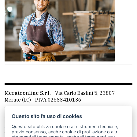
Merateonline S.r.l.
-
Via Carlo Baslini 5, 23807 -
Merate (LC)
- P.IVA 02533410136
Telefono:
039 9902881
- Whatsapp: 351 3481257 - E-
mail: redazione@merateonline.it
Questo sito fa uso di cookies
La redazione
CasateOnline
LeccoOnline
RSS
Questo sito utilizza cookie o altri strumenti tecnici e,
previo consenso, anche cookie di profilazione o altri
Made by
VIP
strumenti di tracciamento, anche di terze parti, per