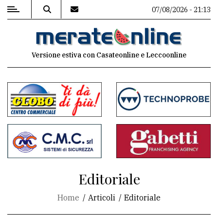
07/08/2026 - 21:13
MENU
Versione estiva con Casateonline e Leccoonline
Editoriale
e
commenti
Contenuti
del
sito
Appuntamenti
Editoriale
Associazioni
Home
Articoli
Editoriale
Meteo