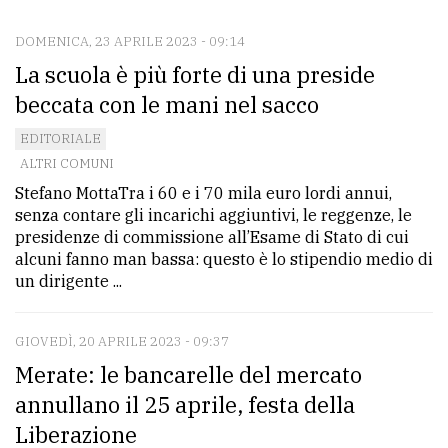
DOMENICA, 23 APRILE 2023 - 09:14
CONTATTI
La scuola è più forte di una preside
La
beccata con le mani nel sacco
redazione
EDITORIALE
Scrivici
ALTRI COMUNI
Stefano MottaTra i 60 e i 70 mila euro lordi annui,
Per
senza contare gli incarichi aggiuntivi, le reggenze, le
la
presidenze di commissione all’Esame di Stato di cui
tua
alcuni fanno man bassa: questo è lo stipendio medio di
pubblicità
un dirigente ...
GIOVEDÌ, 20 APRILE 2023 - 09:37
CERCA
Merate: le bancarelle del mercato
Cerca
annullano il 25 aprile, festa della
per
Liberazione
comune