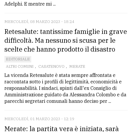
Adelphi. E mentre mi ...
MERCOLEDÌ, 08 MARZO 2023 - 18:24
Retesalute: tantissime famiglie in grave
difficoltà. Ma nessuno si scusa per le
scelte che hanno prodotto il disastro
EDITORIALE
ALTRI COMUNI
,
CASATENOVO
,
MERATE
La vicenda Retesalute è stata sempre affrontata e
raccontata sotto i profili di legittimità, economicità e
responsabilità. I sindaci, spinti dall'ex Consiglio di
Amministrazione guidato da Alessandra Colombo e da
parecchi segretari comunali hanno deciso per ...
MERCOLEDÌ, 01 MARZO 2023 - 12:19
Merate: la partita vera è iniziata, sarà