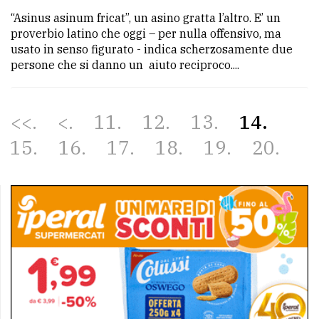
“Asinus asinum fricat”, un asino gratta l’altro. E’ un
proverbio latino che oggi – per nulla offensivo, ma
usato in senso figurato - indica scherzosamente due
persone che si danno un aiuto reciproco....
<<
<
11
12
13
14
15
16
17
18
19
20