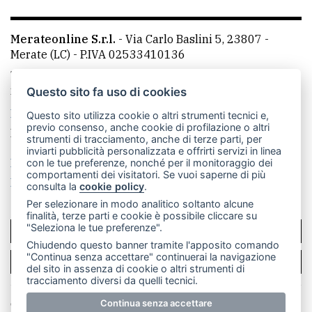
Merateonline S.r.l.
-
Via Carlo Baslini 5, 23807 -
Merate (LC)
- P.IVA 02533410136
Telefono:
039 9902881
- Whatsapp: 351 3481257 - E-
mail: redazione@merateonline.it
Questo sito fa uso di cookies
La redazione
CasateOnline
LeccoOnline
RSS
Questo sito utilizza cookie o altri strumenti tecnici e,
previo consenso, anche cookie di profilazione o altri
Made by
VIP
strumenti di tracciamento, anche di terze parti, per
inviarti pubblicità personalizzata e offrirti servizi in linea
Privacy policy
Cookie policy
con le tue preferenze, nonché per il monitoraggio dei
comportamenti dei visitatori. Se vuoi saperne di più
Rivedi le tue scelte sui cookie
consulta la
cookie policy
.
Per selezionare in modo analitico soltanto alcune
finalità, terze parti e cookie è possibile cliccare su
"Seleziona le tue preferenze".
SCRIVICI
Chiudendo questo banner tramite l'apposito comando
"Continua senza accettare" continuerai la navigazione
PER LA TUA PUBBLICITÀ
del sito in assenza di cookie o altri strumenti di
tracciamento diversi da quelli tecnici.
© Copyright Merateonline S.r.l. - Tutti i diritti riservati.
Continua senza accettare