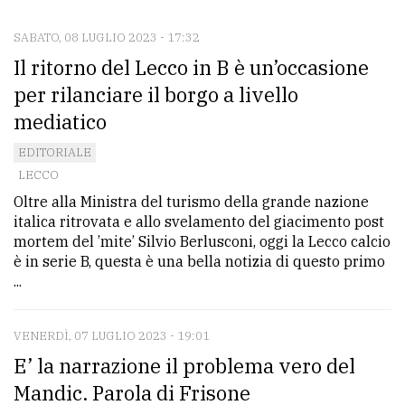
SABATO, 08 LUGLIO 2023 - 17:32
CONTATTI
Il ritorno del Lecco in B è un’occasione
La
per rilanciare il borgo a livello
redazione
mediatico
Scrivici
EDITORIALE
Per
LECCO
la
Oltre alla Ministra del turismo della grande nazione
italica ritrovata e allo svelamento del giacimento post
tua
mortem del ’mite’ Silvio Berlusconi, oggi la Lecco calcio
pubblicità
è in serie B, questa è una bella notizia di questo primo
...
CERCA
VENERDÌ, 07 LUGLIO 2023 - 19:01
Cerca
E’ la narrazione il problema vero del
per
Mandic. Parola di Frisone
comune