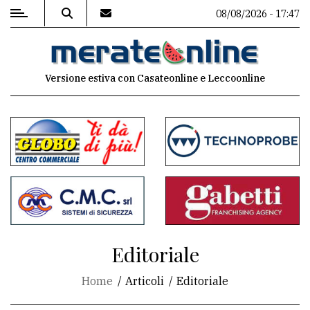
08/08/2026 - 17:47
MENU
Versione estiva con Casateonline e Leccoonline
Editoriale
e
commenti
Contenuti
del
sito
Appuntamenti
Editoriale
Associazioni
Home
Articoli
Editoriale
Meteo