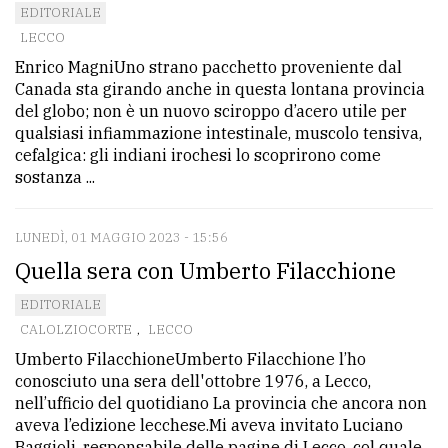
EDITORIALE
LECCO
Enrico MagniUno strano pacchetto proveniente dal
Canada sta girando anche in questa lontana provincia
del globo; non è un nuovo sciroppo d’acero utile per
qualsiasi infiammazione intestinale, muscolo tensiva,
cefalgica: gli indiani irochesi lo scoprirono come
sostanza ...
LUNEDÌ, 01 MAGGIO 2023 - 15:56
Quella sera con Umberto Filacchione
EDITORIALE
CALOLZIOCORTE
,
LECCO
Umberto FilacchioneUmberto Filacchione l’ho
conosciuto una sera dell'ottobre 1976, a Lecco,
nell’ufficio del quotidiano La provincia che ancora non
aveva l’edizione lecchese.Mi aveva invitato Luciano
Baggioli, responsabile delle pagine di Lecco, col quale