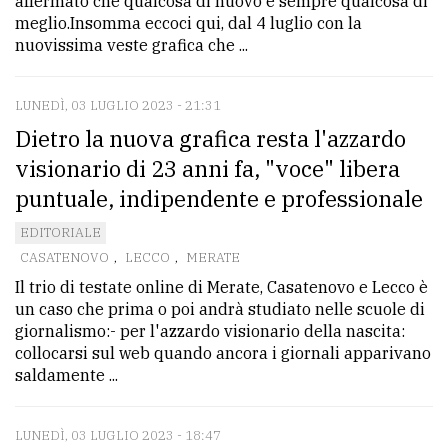
affermato che qualcosa di nuovo è sempre qualcosa di
policy
meglio.Insomma eccoci qui, dal 4 luglio con la
nuovissima veste grafica che ...
LUNEDÌ, 03 LUGLIO 2023 - 21:31
Dietro la nuova grafica resta l'azzardo
visionario di 23 anni fa, "voce" libera
puntuale, indipendente e professionale
EDITORIALE
CASATENOVO
,
LECCO
,
MERATE
Il trio di testate online di Merate, Casatenovo e Lecco è
un caso che prima o poi andrà studiato nelle scuole di
giornalismo:- per l'azzardo visionario della nascita:
collocarsi sul web quando ancora i giornali apparivano
saldamente ...
LUNEDÌ, 03 LUGLIO 2023 - 18:47