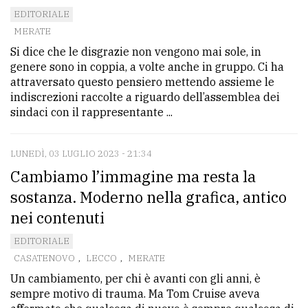
EDITORIALE
Ricerca
MERATE
avanzata
Si dice che le disgrazie non vengono mai sole, in
genere sono in coppia, a volte anche in gruppo. Ci ha
attraversato questo pensiero mettendo assieme le
LE
indiscrezioni raccolte a riguardo dell’assemblea dei
ALTRE
sindaci con il rappresentante ...
TESTATE
LUNEDÌ, 03 LUGLIO 2023 - 21:34
Cambiamo l’immagine ma resta la
sostanza. Moderno nella grafica, antico
nei contenuti
PRIVACY
EDITORIALE
Privacy
CASATENOVO
,
LECCO
,
MERATE
policy
Un cambiamento, per chi è avanti con gli anni, è
sempre motivo di trauma. Ma Tom Cruise aveva
Cookie