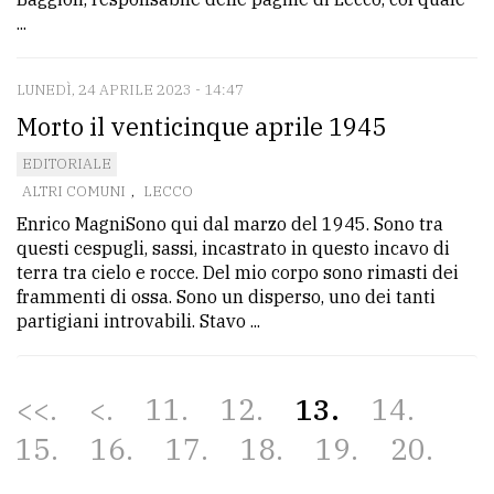
...
LUNEDÌ, 24 APRILE 2023 - 14:47
Morto il venticinque aprile 1945
EDITORIALE
ALTRI COMUNI
,
LECCO
Enrico MagniSono qui dal marzo del 1945. Sono tra
questi cespugli, sassi, incastrato in questo incavo di
terra tra cielo e rocce. Del mio corpo sono rimasti dei
frammenti di ossa. Sono un disperso, uno dei tanti
partigiani introvabili. Stavo ...
<<
<
11
12
13
14
15
16
17
18
19
20