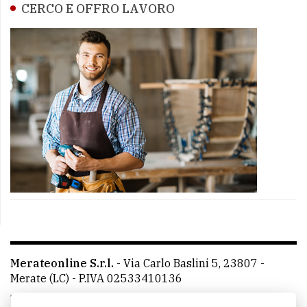
CERCO E OFFRO LAVORO
Merateonline S.r.l.
-
Via Carlo Baslini 5, 23807 -
Merate (LC)
- P.IVA 02533410136
Telefono:
039 9902881
- Whatsapp: 351 3481257 - E-