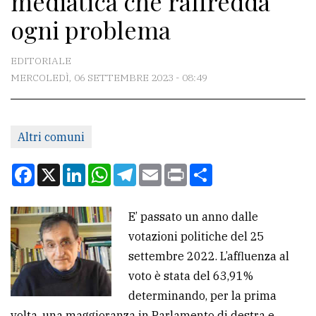
mediatica che raffredda
ogni problema
CONTATTI
EDITORIALE
La
MERCOLEDÌ, 06 SETTEMBRE 2023 - 08:49
redazione
Scrivici
Per
Altri comuni
la
Facebook
X
LinkedIn
WhatsApp
Telegram
Email
Print
Condividi
tua
pubblicità
E’ passato un anno dalle
votazioni politiche del 25
CERCA
settembre 2022. L’affluenza al
Cerca
voto è stata del 63,91%
per
determinando, per la prima
comune
volta, una maggioranza in Parlamento di destra e