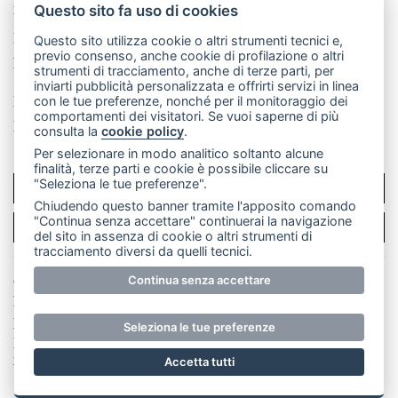
mail: redazione@merateonline.it
Questo sito fa uso di cookies
La redazione
CasateOnline
LeccoOnline
RSS
Questo sito utilizza cookie o altri strumenti tecnici e,
previo consenso, anche cookie di profilazione o altri
Made by
VIP
strumenti di tracciamento, anche di terze parti, per
inviarti pubblicità personalizzata e offrirti servizi in linea
Privacy policy
Cookie policy
con le tue preferenze, nonché per il monitoraggio dei
comportamenti dei visitatori. Se vuoi saperne di più
Rivedi le tue scelte sui cookie
consulta la
cookie policy
.
Per selezionare in modo analitico soltanto alcune
finalità, terze parti e cookie è possibile cliccare su
"Seleziona le tue preferenze".
SCRIVICI
Chiudendo questo banner tramite l'apposito comando
"Continua senza accettare" continuerai la navigazione
PER LA TUA PUBBLICITÀ
del sito in assenza di cookie o altri strumenti di
tracciamento diversi da quelli tecnici.
© Copyright Merateonline S.r.l. - Tutti i diritti riservati.
Continua senza accettare
E' proibita la riproduzione e pubblicazione anche
parziale di testi, articoli e immagini senza la
Seleziona le tue preferenze
preventiva autorizzazione scritta dell'editore. RI Lecco
numero Rea LC 291.277 - Capitale sociale 10.329,14 €
Accetta tutti