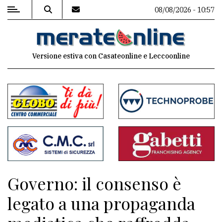
08/08/2026 - 10:57
MENU
Versione estiva con Casateonline e Leccoonline
Editoriale
e
commenti
Contenuti
del
sito
Appuntamenti
Governo: il consenso è
Associazioni
legato a una propaganda
Meteo