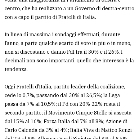
centro, che ha realizzato a un Governo di destra-centro
Ricerca
con a capo il partito di Fratelli di Italia.
avanzata
In linea di massima i sondaggi effettuati, durante
LE
l’anno, a parte qualche scarto di voto in più o in meno,
ALTRE
TESTATE
non si discostano e danno FdI tra il 30% e il 26%. I
decimali non sono importanti, quello che interessa è la
tendenza.
Oggi Fratelli d’Italia, partito leader della coalizione,
cede lo 0,7%, passando dal 30% al 26,5%; la Lega
PRIVACY
passa da 7% al 10,5%; il Pd con 20%-22% resta il
secondo partito; il Movimento Cinque Stelle si assesta
Privacy
dal 15% al 16%; Forza Italia dal 7% all’8%; Azione di
policy
Carlo Calenda da 3% al 4%; Italia Viva di Matteo Renzi
Cookie
dal 2% al 3%; Alleanza Verdi Sinistra dal 3% al 3.5%;