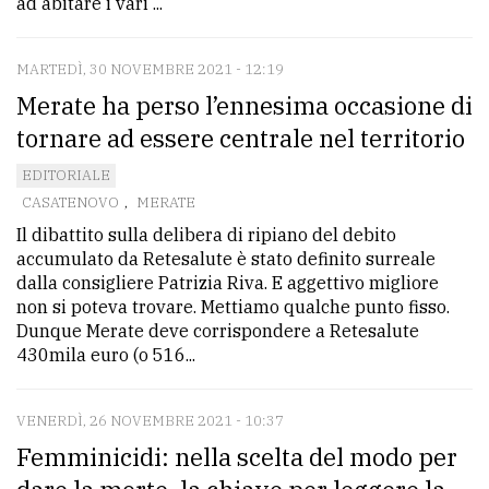
ad abitare i vari ...
MARTEDÌ, 30 NOVEMBRE 2021 - 12:19
Merate ha perso l’ennesima occasione di
tornare ad essere centrale nel territorio
EDITORIALE
CASATENOVO
,
MERATE
Il dibattito sulla delibera di ripiano del debito
accumulato da Retesalute è stato definito surreale
dalla consigliere Patrizia Riva. E aggettivo migliore
non si poteva trovare. Mettiamo qualche punto fisso.
Dunque Merate deve corrispondere a Retesalute
430mila euro (o 516...
VENERDÌ, 26 NOVEMBRE 2021 - 10:37
Femminicidi: nella scelta del modo per