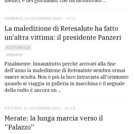
medici, e dei giornalisti, che ha incentivato ...
policy
VENERDÌ, 24 DICEMBRE 2021 - 10:23
La maledizione di Retesalute ha fatto
un'altra vittima: il presidente Panzeri
EDITORIALE
MERATE
Finalmente. Innanzitutto perché arrivati alla fine
dell'anno la maledizione di Retesalute sembra ormai
essere sciolta. Non è più la luce intravista all'orizzonte
quando si viaggia in galleria in macchina e il segnale
della radio è ancora un ...
GIOVEDÌ, 23 DICEMBRE 2021 - 20:52
Merate: la lunga marcia verso il
''Palazzo''