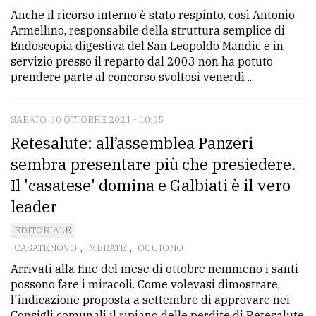
Anche il ricorso interno è stato respinto, così Antonio
Armellino, responsabile della struttura semplice di
Endoscopia digestiva del San Leopoldo Mandic e in
servizio presso il reparto dal 2003 non ha potuto
prendere parte al concorso svoltosi venerdì ...
SABATO, 30 OTTOBRE 2021 - 10:35
Retesalute: all’assemblea Panzeri
sembra presentare più che presiedere.
Il 'casatese' domina e Galbiati è il vero
leader
EDITORIALE
CASATENOVO
,
MERATE
,
OGGIONO
Arrivati alla fine del mese di ottobre nemmeno i santi
possono fare i miracoli. Come volevasi dimostrare,
l'indicazione proposta a settembre di approvare nei
Consigli comunali il ripiano delle perdite di Retesalute