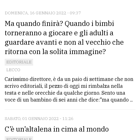
DOMENICA, 16 GENNAIO 2022 - 09:37
CONTATTI
Ma quando finirà? Quando i bimbi
La
torneranno a giocare e gli adulti a
redazione
guardare avanti e non al vecchio che
Scrivici
ritorna con la solita immagine?
Per
EDITORIALE
la
LECCO
tua
Carissimo direttore, è da un paio di settimane che non
scrivo editoriali, il pezzo di oggi mi rimbalza nella
pubblicità
testa e nelle orecchie da qualche giorno. Sento una
voce di un bambino di sei anni che dice:"ma quando ...
CERCA
SABATO, 01 GENNAIO 2022 - 11:26
Cerca
C’è un’altalena in cima al mondo
per
comune
EDITORIALE