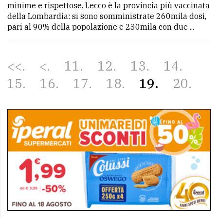
minime e rispettose. Lecco è la provincia più vaccinata
della Lombardia: si sono somministrate 260mila dosi,
pari al 90% della popolazione e 230mila con due ...
<<
<
11
12
13
14
15
16
17
18
19
20