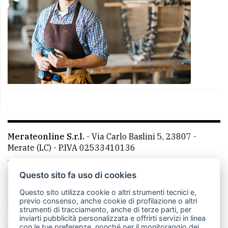
Merateonline S.r.l.
-
Via Carlo Baslini 5, 23807 -
Merate (LC)
- P.IVA 02533410136
Telefono:
039 9902881
- Whatsapp: 351 3481257 - E-
mail: redazione@merateonline.it
Questo sito fa uso di cookies
La redazione
CasateOnline
LeccoOnline
RSS
Questo sito utilizza cookie o altri strumenti tecnici e,
previo consenso, anche cookie di profilazione o altri
Made by
VIP
strumenti di tracciamento, anche di terze parti, per
inviarti pubblicità personalizzata e offrirti servizi in linea
Privacy policy
Cookie policy
con le tue preferenze, nonché per il monitoraggio dei