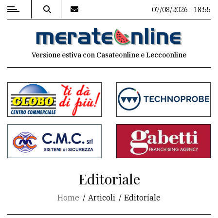
07/08/2026 - 18:55
MENU
Versione estiva con Casateonline e Leccoonline
Editoriale
e
commenti
Contenuti
del
sito
Appuntamenti
Editoriale
Associazioni
Home
Articoli
Editoriale
Meteo