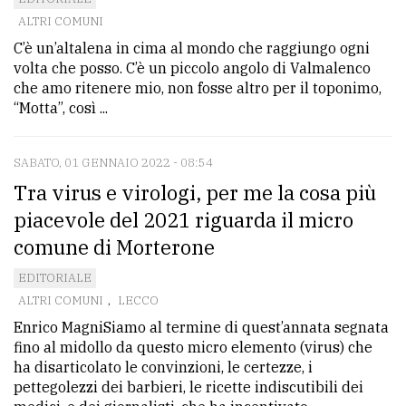
ALTRI COMUNI
Ricerca
C’è un’altalena in cima al mondo che raggiungo ogni
avanzata
volta che posso. C’è un piccolo angolo di Valmalenco
che amo ritenere mio, non fosse altro per il toponimo,
“Motta”, così ...
LE
ALTRE
TESTATE
SABATO, 01 GENNAIO 2022 - 08:54
Tra virus e virologi, per me la cosa più
piacevole del 2021 riguarda il micro
comune di Morterone
EDITORIALE
PRIVACY
ALTRI COMUNI
,
LECCO
Enrico MagniSiamo al termine di quest’annata segnata
Privacy
fino al midollo da questo micro elemento (virus) che
policy
ha disarticolato le convinzioni, le certezze, i
pettegolezzi dei barbieri, le ricette indiscutibili dei
Cookie