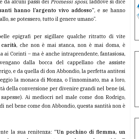
e da alcuni passi dei
Promessi sposi
, laddove si dice
 santi hanno l’argento vivo addosso”
, e se hanno
allo, se potessero, tutto il genere umano”.
le epigrafi per sigillare qualche ritratto di vite
 carità
, che non è mai stanca, non è mai doma, è
a ai Corinti – ma è anche intraprendente, fantasiosa,
 vengano dalla bocca del cappellano che assiste
erigo, e da quella di don Abbondio, la perfetta antitesi
peggio la monaca di Monza, o l’innominato, ma a loro,
tà della conversione per divenire grandi nel bene (sì,
o sapesse). Ai mediocri nel male come don Rodrigo,
pidi nel bene come don Abbondio, questa santità non è
ente la sua renitenza:
“Un pochino di flemma, un