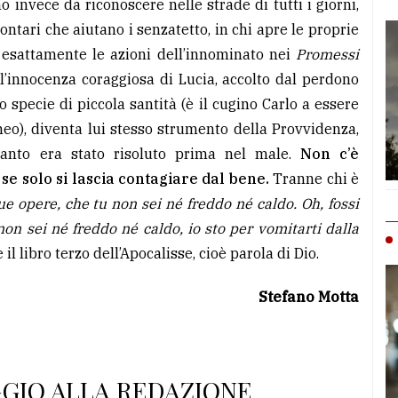
o invece da riconoscere nelle strade di tutti i giorni,
ontari che aiutano i senzatetto, in chi apre le proprie
 esattamente le azioni dell’innominato nei
Promessi
ll’innocenza coraggiosa di Lucia, accolto dal perdono
o specie di piccola santità (è il cugino Carlo a essere
eo), diventa lui stesso strumento della Provvidenza,
anto era stato risoluto prima nel male.
Non c’è
e solo si lascia contagiare dal bene.
Tranne chi è
ue opere, che tu non sei né freddo né caldo. Oh, fossi
non sei né freddo né caldo, io sto per vomitarti dalla
l libro terzo dell’Apocalisse, cioè parola di Dio.
Stefano Motta
GGIO ALLA REDAZIONE