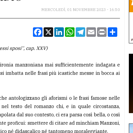
MERCOLEDÌ, 01 NOVEMBRE 2023 - 16:50
Facebook
X
LinkedIn
WhatsApp
Telegram
Email
Print
Condiv
essi sposi'', cap. XXV)
a ironia manzoniana mai sufficientemente indagata e
 si imbatta nelle frasi più icastiche messe in bocca ai
he antologizzano gli aforismi o le frasi famose nelle
 nel testo del romanzo chi, e in quale circostanza,
polata dal suo contesto, ci era parsa così bella, o così
te proficui: smettere di citare ad minchiam Manzoni,
etico né didascalico né tantomeno moraleggiante.