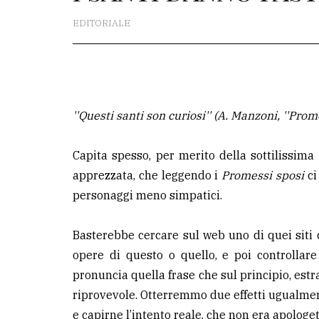
EDITORIALE
La
redazione
Scrivici
Per
''Questi santi son curiosi'' (A. Manzoni, ''Prom
la
tua
Capita spesso, per merito della sottilissim
pubblicità
apprezzata, che leggendo i
Promessi sposi
ci
personaggi meno simpatici.
CERCA
Basterebbe cercare sul web uno di quei siti c
Cerca
opere di questo o quello, e poi controllare
per
pronuncia quella frase che sul principio, estra
comune
riprovevole. Otterremmo due effetti ugualmen
Ricerca
e capirne l’intento reale, che non era apolog