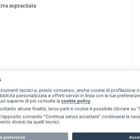
tiva sopracitata
s
07 - Merate (LC)
- P.IVA 02533410136
 strumenti tecnici e, previo consenso, anche cookie di profilazione o 
257 - E-mail: redazione@merateonline.it
ubblicità personalizzata e offrirti servizi in linea con le tue preferen
uoi saperne di più consulta la
cookie policy
.
RSS
Made by
VIP
oltanto alcune finalità, terze parti e cookie è possibile cliccare su 
 scelte sui cookie
'apposito comando "Continua senza accettare" continuerai la navig
ento diversi da quelli tecnici.
i riservati. E' proibita la riproduzione e pubblicazione anche 
ue preferenze
Accet
e. RI Lecco numero Rea LC 291.277 - Capitale sociale 10.329