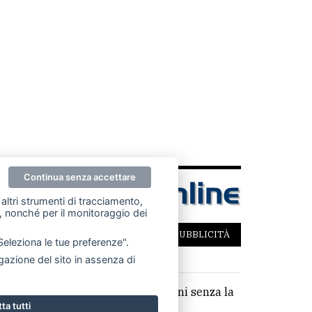
Continua senza accettare
altri strumenti di tracciamento,
ze, nonché per il monitoraggio dei
SCRIVICI
PER LA TUA PUBBLICITÀ
"Seleziona le tue preferenze".
azione del sito in assenza di
parziale di testi, articoli e immagini senza la
ta tutti
,14 €