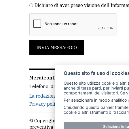
Dichiaro di aver preso visione dell'informa
INVIA MESSAGGIO
Questo sito fa uso di cookie
Merateonline S.r.l.
-
Via Carlo Baslini 5, 238
Questo sito utilizza cookie o altri
Telefono:
039 9902881
- Whatsapp: 351 3481
anche di terze parti, per inviarti p
comportamenti dei visitatori. Se v
La redazione
CasateOnline
LeccoOnline
Per selezionare in modo analitico s
Privacy policy
Cookie policy
Rivedi le tue
Chiudendo questo banner tramite l
cookie o altri strumenti di tracciam
© Copyright Merateonline S.r.l. - Tutti i diritt
Seleziona le t
preventiva autorizzazione scritta dell'editor