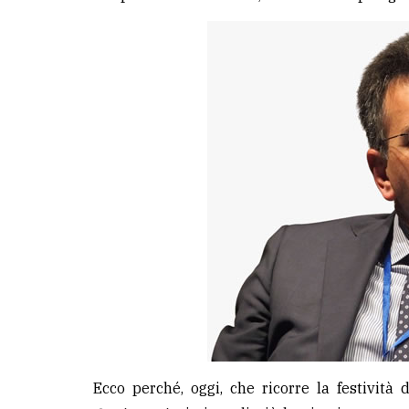
avanzata
LE
ALTRE
TESTATE
PRIVACY
Privacy
policy
Cookie
policy
Ecco perché, oggi, che ricorre la festività 