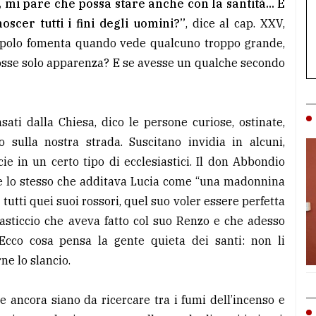
 mi pare che possa stare anche con la santità... E
scer tutti i fini degli uomini?”
, dice al cap. XXV,
 popolo fomenta quando vede qualcuno troppo grande,
osse solo apparenza? E se avesse un qualche secondo
sati dalla Chiesa, dico le persone curiose, ostinate,
 sulla nostra strada. Suscitano invidia in alcuni,
cie in un certo tipo di ecclesiastici. Il don Abbondio
o è lo stesso che additava Lucia come “una madonnina
e tutti quei suoi rossori, quel suo voler essere perfetta
asticcio che aveva fatto col suo Renzo e che adesso
 Ecco cosa pensa la gente quieta dei santi: non li
rne lo slancio.
Se ancora siano da ricercare tra i fumi dell’incenso e