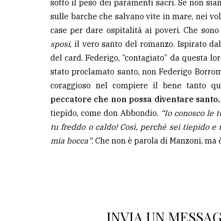
sotto il peso dei paramenti sacri. Se non sian
sulle barche che salvano vite in mare, nei vol
case per dare ospitalità ai poveri. Che sono
sposi
, il vero santo del romanzo. Ispirato da
del card. Federigo, “contagiato” da questa lor
stato proclamato santo, non Federigo Borrom
coraggioso nel compiere il bene tanto qu
peccatore che non possa diventare santo, s
tiepido, come don Abbondio.
“Io conosco le t
tu freddo o caldo! Così, perché sei tiepido e 
mia bocca”.
Che non è parola di Manzoni, ma è i
INVIA UN MESSA