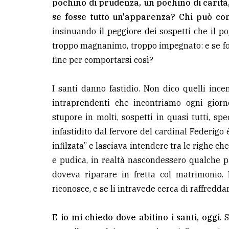
pochino di prudenza, un pochino di carità,
se fosse tutto un'apparenza? Chi può cono
insinuando il peggiore dei sospetti che il
troppo magnanimo, troppo impegnato: e se f
fine per comportarsi così?
I santi danno fastidio. Non dico quelli incen
intraprendenti che incontriamo ogni giorno
stupore in molti, sospetti in quasi tutti, spe
infastidito dal fervore del cardinal Federig
infilzata” e lasciava intendere tra le righe ch
e pudica, in realtà nascondessero qualche p
doveva riparare in fretta col matrimonio.
riconosce, e se li intravede cerca di raffredda
E io mi chiedo dove abitino i santi, oggi
. 