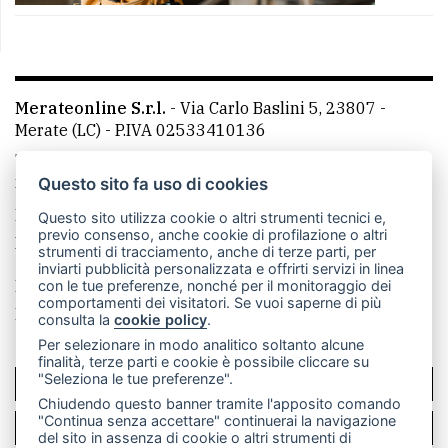
Merateonline S.r.l.
-
Via Carlo Baslini 5, 23807 -
Merate (LC)
- P.IVA 02533410136
Telefono:
039 9902881
- Whatsapp: 351 3481257 - E-
mail: redazione@merateonline.it
Questo sito fa uso di cookies
La redazione
CasateOnline
LeccoOnline
RSS
Questo sito utilizza cookie o altri strumenti tecnici e,
previo consenso, anche cookie di profilazione o altri
Made by
VIP
strumenti di tracciamento, anche di terze parti, per
inviarti pubblicità personalizzata e offrirti servizi in linea
Privacy policy
Cookie policy
con le tue preferenze, nonché per il monitoraggio dei
comportamenti dei visitatori. Se vuoi saperne di più
Rivedi le tue scelte sui cookie
consulta la
cookie policy
.
Per selezionare in modo analitico soltanto alcune
finalità, terze parti e cookie è possibile cliccare su
"Seleziona le tue preferenze".
SCRIVICI
Chiudendo questo banner tramite l'apposito comando
"Continua senza accettare" continuerai la navigazione
PER LA TUA PUBBLICITÀ
del sito in assenza di cookie o altri strumenti di