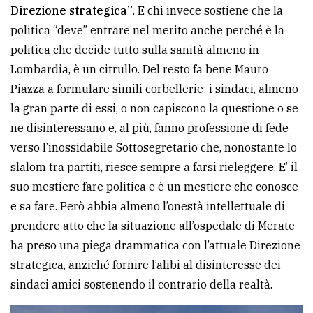
Direzione strategica”
. E chi invece sostiene che la
Ricerca
politica “deve” entrare nel merito anche perché è la
avanzata
politica che decide tutto sulla sanità almeno in
Lombardia, è un citrullo. Del resto fa bene Mauro
Piazza a formulare simili corbellerie: i sindaci, almeno
LE
ALTRE
la gran parte di essi, o non capiscono la questione o se
TESTATE
ne disinteressano e, al più, fanno professione di fede
verso l’inossidabile Sottosegretario che, nonostante lo
slalom tra partiti, riesce sempre a farsi rieleggere. E’ il
suo mestiere fare politica e è un mestiere che conosce
e sa fare. Però abbia almeno l’onestà intellettuale di
PRIVACY
prendere atto che la situazione all’ospedale di Merate
ha preso una piega drammatica con l’attuale Direzione
Privacy
strategica, anziché fornire l’alibi al disinteresse dei
policy
sindaci amici sostenendo il contrario della realtà.
Cookie