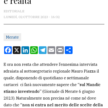
e realtà
CONTATTI
EDITORIALE
LUNEDÌ, 02 OTTOBRE 2023 - 16:02
La
redazione
Merate
Scrivici
Per
Facebook
X
LinkedIn
WhatsApp
Telegram
Email
Print
Condividi
la
tua
E ora non resta che attendere l’ennesima intervista
pubblicità
sdraiata al sottosegretario regionale Mauro Piazza il
quale, disponendo di quotidiano e settimanale
CERCA
cartacei ci farà nuovamente sapere che
“sul Mandic
stiamo investendo”
(Giornale di Merate 6 giugno
Cerca
2023). Naturalmente non precisa né come né dove
per
dato che
“non si entra nel merito delle scelte della
comune