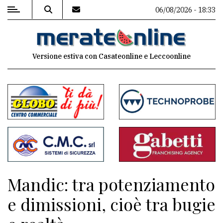
06/08/2026 - 18:33
MENU
Versione estiva con Casateonline e Leccoonline
Editoriale
e
commenti
Contenuti
del
sito
Appuntamenti
Mandic: tra potenziamento
Associazioni
e dimissioni, cioè tra bugie
Meteo