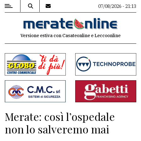
07/08/2026 - 21:13
MENU
Versione estiva con Casateonline e Leccoonline
Editoriale
e
commenti
Contenuti
del
sito
Appuntamenti
Merate: così l’ospedale
Associazioni
non lo salveremo mai
Meteo