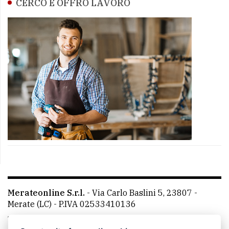
CERCO E OFFRO LAVORO
Merateonline S.r.l.
-
Via Carlo Baslini 5, 23807 -
Merate (LC)
- P.IVA 02533410136
Telefono:
039 9902881
- Whatsapp: 351 3481257 - E-