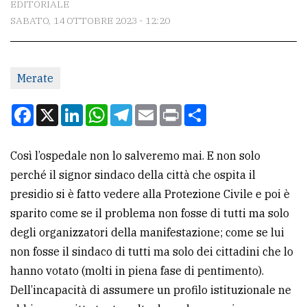
EDITORIALE
SABATO, 14 OTTOBRE 2023 - 12:20
CONTATTI
La
Merate
redazione
Scrivici
Facebook
X
LinkedIn
WhatsApp
Telegram
Email
Print
Condividi
Per
la
Così l’ospedale non lo salveremo mai. E non solo
tua
perché il signor sindaco della città che ospita il
pubblicità
presidio si è fatto vedere alla Protezione Civile e poi è
sparito come se il problema non fosse di tutti ma solo
degli organizzatori della manifestazione; come se lui
CERCA
non fosse il sindaco di tutti ma solo dei cittadini che lo
Cerca
hanno votato (molti in piena fase di pentimento).
per
Dell’incapacità di assumere un profilo istituzionale ne
comune