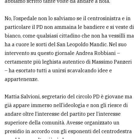
abbiamo scritto tante volte da andare a noia.
Ricerca
No, l’ospedale non lo salviamo se il centrosinistra e in
avanzata
particolare il PD non ammaina le bandiere e si veste di
bianco, come qualsiasi cittadino che non ha vessilli ma
LE
ha a cuore le sorti del San Leopoldo Mandic. Nel suo
ALTRE
TESTATE
intervento su questo giornale Andrea Robbiani –
certamente più leghista autentico di Massimo Panzeri
– ha esortato tutti a unirsi scavalcando idee e
appartenenze.
Mattia Salvioni, segretario del circolo PD è giovane ma
PRIVACY
già appare immerso nell’ideologia e non gli riesce di
Privacy
andare oltre l’interesse del partito per l’interesse
policy
superiore della comunità. Avesse organizzato un
presidio in accordo con gli esponenti del centrodestra
Cookie