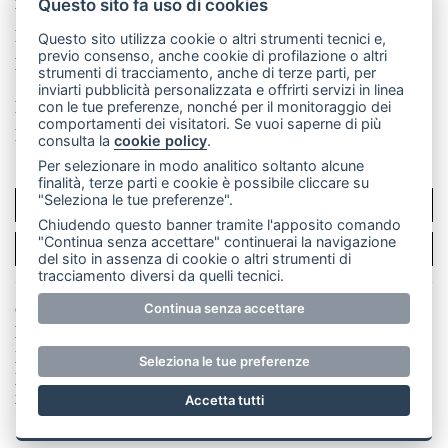
mail: redazione@merateonline.it
Questo sito fa uso di cookies
La redazione
CasateOnline
LeccoOnline
RSS
Questo sito utilizza cookie o altri strumenti tecnici e,
previo consenso, anche cookie di profilazione o altri
Made by
VIP
strumenti di tracciamento, anche di terze parti, per
inviarti pubblicità personalizzata e offrirti servizi in linea
Privacy policy
Cookie policy
con le tue preferenze, nonché per il monitoraggio dei
comportamenti dei visitatori. Se vuoi saperne di più
Rivedi le tue scelte sui cookie
consulta la
cookie policy
.
Per selezionare in modo analitico soltanto alcune
finalità, terze parti e cookie è possibile cliccare su
"Seleziona le tue preferenze".
SCRIVICI
Chiudendo questo banner tramite l'apposito comando
"Continua senza accettare" continuerai la navigazione
PER LA TUA PUBBLICITÀ
del sito in assenza di cookie o altri strumenti di
tracciamento diversi da quelli tecnici.
© Copyright Merateonline S.r.l. - Tutti i diritti riservati.
Continua senza accettare
E' proibita la riproduzione e pubblicazione anche
parziale di testi, articoli e immagini senza la
Seleziona le tue preferenze
preventiva autorizzazione scritta dell'editore. RI Lecco
numero Rea LC 291.277 - Capitale sociale 10.329,14 €
Accetta tutti