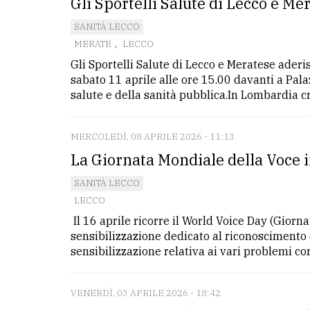
Gli Sportelli Salute di Lecco e Me
SANITÀ LECCO
MERATE
,
LECCO
Gli Sportelli Salute di Lecco e Meratese ade
sabato 11 aprile alle ore 15.00 davanti a Palaz
salute e della sanità pubblica.In Lombardia cre
MERCOLEDÌ, 08 APRILE 2026 - 11:13
La Giornata Mondiale della Voce 
SANITÀ LECCO
LECCO
Il 16 aprile ricorre il World Voice Day (Giorn
sensibilizzazione dedicato al riconoscimento
sensibilizzazione relativa ai vari problemi corr
VENERDÌ, 03 APRILE 2026 - 18:42