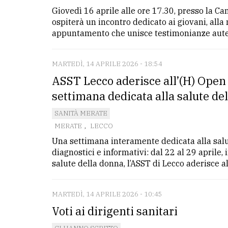
Giovedì 16 aprile alle ore 17.30, presso la Ca
ospiterà un incontro dedicato ai giovani, all
appuntamento che unisce testimonianze autenti
MARTEDÌ, 14 APRILE 2026 - 18:54
ASST Lecco aderisce all’(H) Ope
settimana dedicata alla salute de
SANITÀ MERATE
MERATE
,
LECCO
Una settimana interamente dedicata alla salute
diagnostici e informativi: dal 22 al 29 aprile
salute della donna, l’ASST di Lecco aderisce al
MARTEDÌ, 14 APRILE 2026 - 10:45
Voti ai dirigenti sanitari