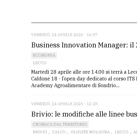
La
redazione
Scrivici
VENERDÌ, 24 APRILE 2026 - 16:07
Business Innovation Manager: il 2
Per
la
ECONOMIA
tua
LECCO
pubblicità
Martedì 28 aprile alle ore 14.00 si terrà a Lecc
Caldone 18 - l’open day dedicato al corso IT
Academy Agroalimentare di Sondrio....
CERCA
Cerca
VENERDÌ, 24 APRILE 2026 - 12:28
per
Brivio: le modifiche alle linee bus.
comune
CRONACA DAL TERRITORIO
BRIVIO
,
CALCO
,
OLGIATE MOLGORA
,
LECCO
,
A
Ricerca