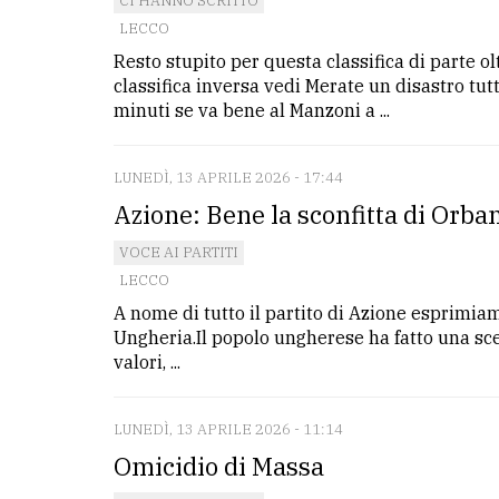
CI HANNO SCRITTO
LECCO
Resto stupito per questa classifica di parte olt
classifica inversa vedi Merate un disastro tu
minuti se va bene al Manzoni a ...
LUNEDÌ, 13 APRILE 2026 - 17:44
Azione: Bene la sconfitta di Orba
VOCE AI PARTITI
LECCO
A nome di tutto il partito di Azione esprimiam
Ungheria.Il popolo ungherese ha fatto una scelt
valori, ...
LUNEDÌ, 13 APRILE 2026 - 11:14
Omicidio di Massa