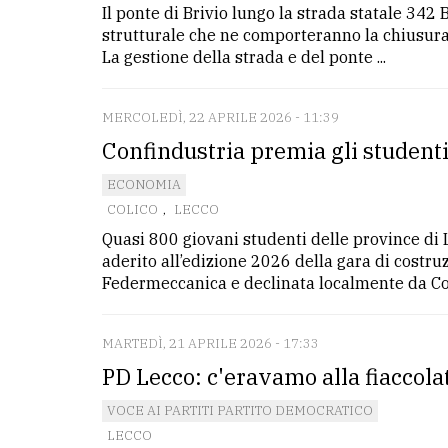
Il ponte di Brivio lungo la strada statale 342 
avanzata
strutturale che ne comporteranno la chiusura
La gestione della strada e del ponte ...
LE
ALTRE
TESTATE
MERCOLEDÌ, 22 APRILE 2026 - 11:39
Confindustria premia gli studenti
ECONOMIA
COLICO
,
LECCO
Quasi 800 giovani studenti delle province di 
aderito all’edizione 2026 della gara di costru
PRIVACY
Federmeccanica e declinata localmente da Confi
Privacy
policy
MARTEDÌ, 21 APRILE 2026 - 17:33
PD Lecco: c'eravamo alla fiaccola
Cookie
policy
VOCE AI PARTITI PARTITO DEMOCRATICO
LECCO