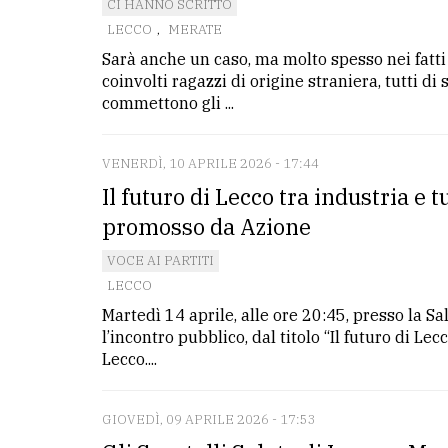
CI HANNO SCRITTO
LECCO
,
MERATE
Sarà anche un caso, ma molto spesso nei fatti d
coinvolti ragazzi di origine straniera, tutti di
commettono gli ...
VENERDÌ, 10 APRILE 2026 - 17:44
Il futuro di Lecco tra industria e 
promosso da Azione
VOCE AI PARTITI
LECCO
Martedì 14 aprile, alle ore 20:45, presso la Sal
l’incontro pubblico, dal titolo “Il futuro di L
Lecco....
GIOVEDÌ, 09 APRILE 2026 - 17:53