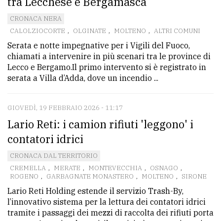
tra Lecchese e Bergamasca
Ricerca
CRONACA NERA
avanzata
CALOLZIOCORTE
,
OLGINATE
,
MOLTENO
,
ALTRI COMUNI
Serata e notte impegnative per i Vigili del Fuoco,
chiamati a intervenire in più scenari tra le province di
LE
Lecco e Bergamo.Il primo intervento si è registrato in
ALTRE
serata a Villa d’Adda, dove un incendio ...
TESTATE
GIOVEDÌ, 19 FEBBRAIO 2026 - 11:17
Lario Reti: i camion rifiuti 'leggono' i
contatori idrici
CRONACA DAL TERRITORIO
PRIVACY
CREMELLA
,
MERATE
,
MONTEVECCHIA
,
OSNAGO
,
ROGENO
,
GARBAGNATE MONASTERO
,
MOLTENO
,
SIRONE
Privacy
Lario Reti Holding estende il servizio Trash-By,
policy
l’innovativo sistema per la lettura dei contatori idrici
tramite i passaggi dei mezzi di raccolta dei rifiuti porta
Cookie