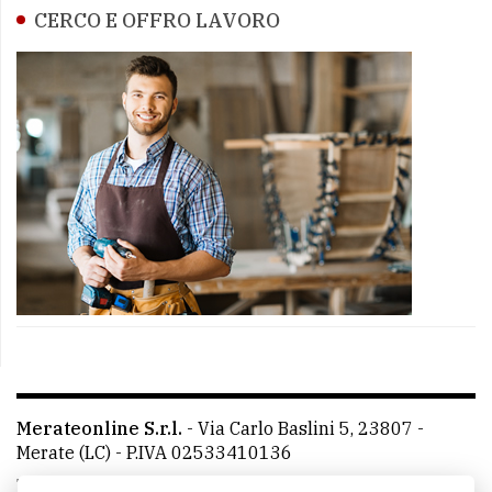
CERCO E OFFRO LAVORO
Merateonline S.r.l.
-
Via Carlo Baslini 5, 23807 -
Merate (LC)
- P.IVA 02533410136
Telefono:
039 9902881
- Whatsapp: 351 3481257 - E-