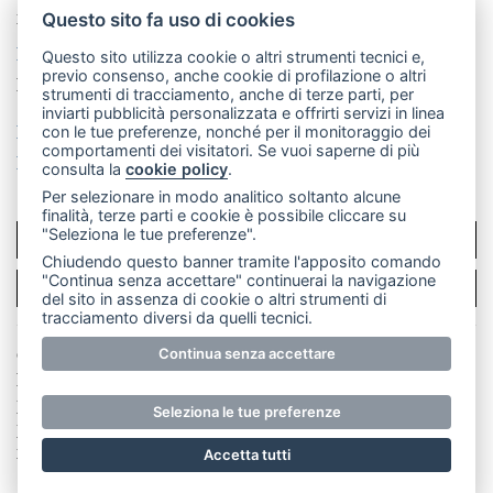
mail: redazione@merateonline.it
Questo sito fa uso di cookies
La redazione
CasateOnline
LeccoOnline
RSS
Questo sito utilizza cookie o altri strumenti tecnici e,
previo consenso, anche cookie di profilazione o altri
Made by
VIP
strumenti di tracciamento, anche di terze parti, per
inviarti pubblicità personalizzata e offrirti servizi in linea
Privacy policy
Cookie policy
con le tue preferenze, nonché per il monitoraggio dei
comportamenti dei visitatori. Se vuoi saperne di più
Rivedi le tue scelte sui cookie
consulta la
cookie policy
.
Per selezionare in modo analitico soltanto alcune
finalità, terze parti e cookie è possibile cliccare su
"Seleziona le tue preferenze".
SCRIVICI
Chiudendo questo banner tramite l'apposito comando
"Continua senza accettare" continuerai la navigazione
PER LA TUA PUBBLICITÀ
del sito in assenza di cookie o altri strumenti di
tracciamento diversi da quelli tecnici.
© Copyright Merateonline S.r.l. - Tutti i diritti riservati.
Continua senza accettare
E' proibita la riproduzione e pubblicazione anche
parziale di testi, articoli e immagini senza la
Seleziona le tue preferenze
preventiva autorizzazione scritta dell'editore. RI Lecco
numero Rea LC 291.277 - Capitale sociale 10.329,14 €
Accetta tutti