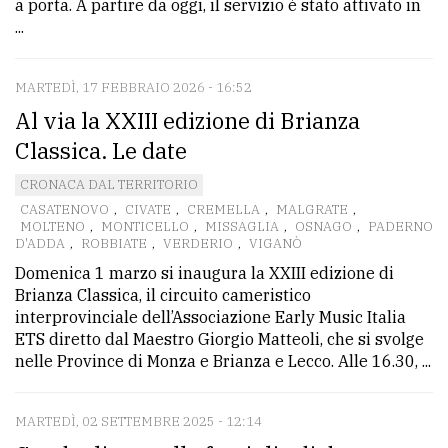
a porta. A partire da oggi, il servizio è stato attivato in
policy
...
MARTEDÌ, 17 FEBBRAIO 2026 - 16:52
Al via la XXIII edizione di Brianza
Classica. Le date
CRONACA DAL TERRITORIO
CASATENOVO
,
CIVATE
,
CREMELLA
,
MALGRATE
,
MOLTENO
,
MONTICELLO
,
MISSAGLIA
,
OSNAGO
,
PADERNO
D'ADDA
,
ROBBIATE
,
VERDERIO
,
VIGANÒ
Domenica 1 marzo si inaugura la XXIII edizione di
Brianza Classica, il circuito cameristico
interprovinciale dell’Associazione Early Music Italia
ETS diretto dal Maestro Giorgio Matteoli, che si svolge
nelle Province di Monza e Brianza e Lecco. Alle 16.30, ...
MARTEDÌ, 02 SETTEMBRE 2025 - 12:14