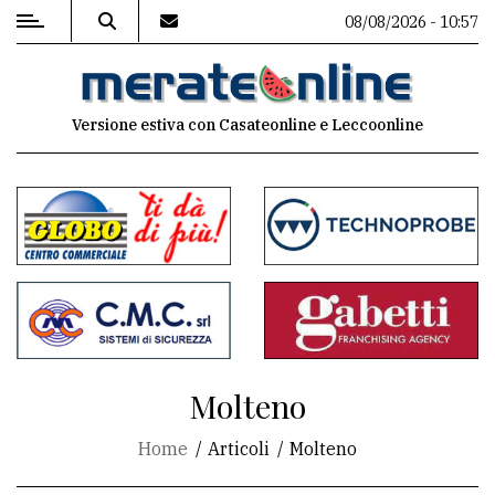
08/08/2026 - 10:57
MENU
Versione estiva con Casateonline e Leccoonline
Editoriale
e
commenti
Contenuti
del
sito
Appuntamenti
Molteno
Associazioni
Home
Articoli
Molteno
Meteo