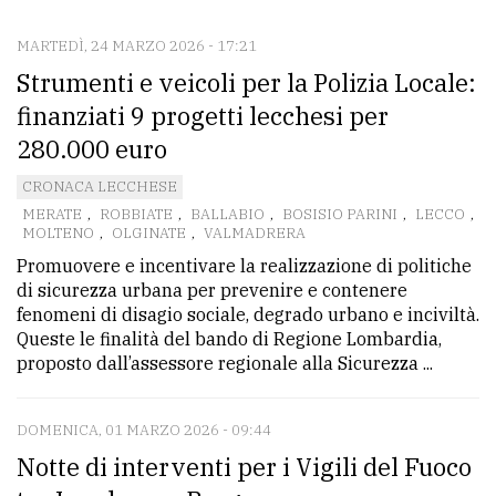
MARTEDÌ, 24 MARZO 2026 - 17:21
CONTATTI
Strumenti e veicoli per la Polizia Locale:
La
finanziati 9 progetti lecchesi per
redazione
280.000 euro
Scrivici
CRONACA LECCHESE
Per
MERATE
,
ROBBIATE
,
BALLABIO
,
BOSISIO PARINI
,
LECCO
,
MOLTENO
,
OLGINATE
,
VALMADRERA
la
Promuovere e incentivare la realizzazione di politiche
tua
di sicurezza urbana per prevenire e contenere
pubblicità
fenomeni di disagio sociale, degrado urbano e inciviltà.
Queste le finalità del bando di Regione Lombardia,
proposto dall’assessore regionale alla Sicurezza ...
CERCA
Cerca
DOMENICA, 01 MARZO 2026 - 09:44
per
Notte di interventi per i Vigili del Fuoco
comune