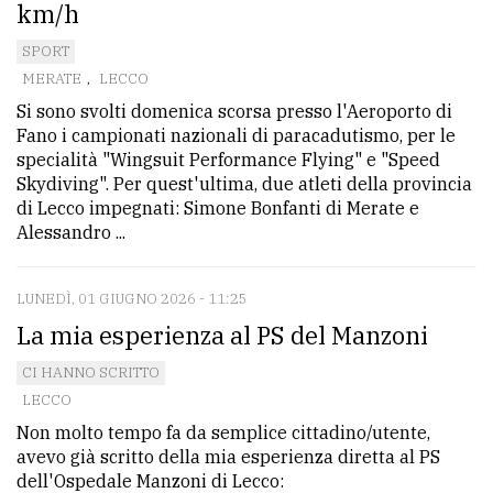
km/h
policy
SPORT
MERATE
,
LECCO
Si sono svolti domenica scorsa presso l'Aeroporto di
Fano i campionati nazionali di paracadutismo, per le
specialità "Wingsuit Performance Flying" e "Speed
Skydiving". Per quest'ultima, due atleti della provincia
di Lecco impegnati: Simone Bonfanti di Merate e
Alessandro ...
LUNEDÌ, 01 GIUGNO 2026 - 11:25
La mia esperienza al PS del Manzoni
CI HANNO SCRITTO
LECCO
Non molto tempo fa da semplice cittadino/utente,
avevo già scritto della mia esperienza diretta al PS
dell'Ospedale Manzoni di Lecco: