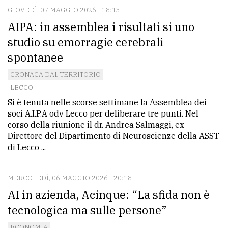
GIOVEDÌ, 07 MAGGIO 2026 - 18:13
AIPA: in assemblea i risultati si uno
studio su emorragie cerebrali
spontanee
CRONACA DAL TERRITORIO
LECCO
Si è tenuta nelle scorse settimane la Assemblea dei
soci A.I.P.A odv Lecco per deliberare tre punti. Nel
corso della riunione il dr. Andrea Salmaggi, ex
Direttore del Dipartimento di Neuroscienze della ASST
di Lecco ...
MERCOLEDÌ, 06 MAGGIO 2026 - 20:18
AI in azienda, Acinque: “La sfida non è
tecnologica ma sulle persone”
ECONOMIA