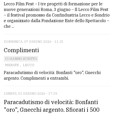
Lecco Film Fest – I tre progetti di formazione per le
Ricerca
nuove generazioni Roma, 3 giugno – Il Lecco Film Fest
– il festival promosso da Confindustria Lecco e Sondrio
avanzata
e organizzato dalla Fondazione Ente dello Spettacolo –
che ...
LE
ALTRE
TESTATE
DOMENICA, 07 GIUGNO 2026 - 11:15
Complimenti
CI HANNO SCRITTO
MERATE
,
LECCO
Paracadutismo di velocità: Bonfanti "oro", Gnecchi
argento. Complimenti a entrambi.
PRIVACY
Privacy
LUNEDÌ, 01 GIUGNO 2026 - 17:39
policy
Paracadutismo di velocità: Bonfanti
"oro", Gnecchi argento. Sfiorati i 500
Cookie