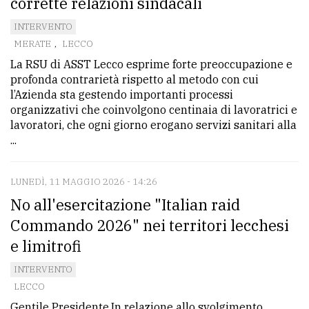
corrette relazioni sindacali
INTERVENTO
MERATE
,
LECCO
La RSU di ASST Lecco esprime forte preoccupazione e
profonda contrarietà rispetto al metodo con cui
l’Azienda sta gestendo importanti processi
organizzativi che coinvolgono centinaia di lavoratrici e
lavoratori, che ogni giorno erogano servizi sanitari alla
...
LUNEDÌ, 11 MAGGIO 2026 - 14:26
No all'esercitazione "Italian raid
Commando 2026" nei territori lecchesi
e limitrofi
INTERVENTO
LECCO
Gentile Presidente,In relazione allo svolgimento