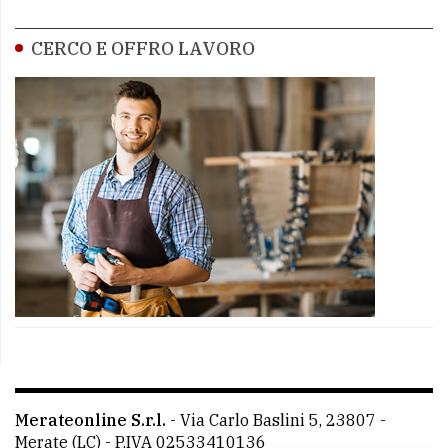
CERCO E OFFRO LAVORO
Merateonline S.r.l.
-
Via Carlo Baslini 5, 23807 -
Merate (LC)
- P.IVA 02533410136