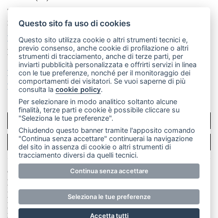
Telefono:
039 9902881
- Whatsapp: 351 3481257 - E-
mail: redazione@merateonline.it
Questo sito fa uso di cookies
La redazione
CasateOnline
LeccoOnline
RSS
Questo sito utilizza cookie o altri strumenti tecnici e,
previo consenso, anche cookie di profilazione o altri
Made by
VIP
strumenti di tracciamento, anche di terze parti, per
inviarti pubblicità personalizzata e offrirti servizi in linea
Privacy policy
Cookie policy
con le tue preferenze, nonché per il monitoraggio dei
comportamenti dei visitatori. Se vuoi saperne di più
Rivedi le tue scelte sui cookie
consulta la
cookie policy
.
Per selezionare in modo analitico soltanto alcune
finalità, terze parti e cookie è possibile cliccare su
"Seleziona le tue preferenze".
SCRIVICI
Chiudendo questo banner tramite l'apposito comando
"Continua senza accettare" continuerai la navigazione
PER LA TUA PUBBLICITÀ
del sito in assenza di cookie o altri strumenti di
tracciamento diversi da quelli tecnici.
© Copyright Merateonline S.r.l. - Tutti i diritti riservati.
Continua senza accettare
E' proibita la riproduzione e pubblicazione anche
parziale di testi, articoli e immagini senza la
Seleziona le tue preferenze
preventiva autorizzazione scritta dell'editore. RI Lecco
numero Rea LC 291.277 - Capitale sociale 10.329,14 €
Accetta tutti