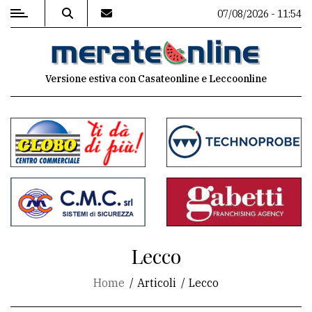
07/08/2026 - 11:54
MENU
Versione estiva con Casateonline e Leccoonline
Editoriale
e
commenti
Contenuti
del
sito
Appuntamenti
Lecco
Associazioni
Home
Articoli
Lecco
Meteo