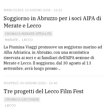
MERCOLEDÌ, 10 GIUGNO 2026 - 12:23
CONTATTI
Soggiorno in Abruzzo per i soci AIPA di
La
Merate e Lecco
redazione
CRONACA MERATE ATTUALITÀ
Scrivici
MERATE
,
LECCO
La Piumina Viaggi promuove un soggiorno marino ad
Per
Alba Adriatica, in Abruzzo, con una scontistica
la
riservata ai soci e ai familiari dell’AIPA sezione di
tua
Merate e Lecco. Il soggiorno, dal 30 agosto al 13
pubblicità
settembre, avrà luogo presso ...
MARTEDÌ, 09 GIUGNO 2026 - 16:40
CERCA
Tre progetti del Lecco Film Fest
Cerca
CRONACA LECCHESE
per
LECCO
comune