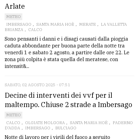
Arlate
METEO
IMBERSAGO
,
SANTA MARIA HOÈ
,
MERATE
,
LA VALLETTA
BRIANZA
,
CALCO
Sono pensanti i danni e i disagi causati dalla pioggia
caduta abbondante per buona parte della notte tra
venerdì 1 e sabato 2 agosto, a partire dalle ore 22. Le
zona più colpita è stata quella del meratese, con
intensit&...
SABATO, 02 AGOSTO 2025 - 07:51
Decine di interventi dei vvf per il
maltempo. Chiuse 2 strade a Imbersago
METEO
CALCO
,
OLGIATE MOLGORA
,
SANTA MARIA HOÈ
,
PADERNO
D'ADDA
,
IMBERSAGO
,
BULCIAGO
Notte di lavoro per i vigili del fuoco a seguito