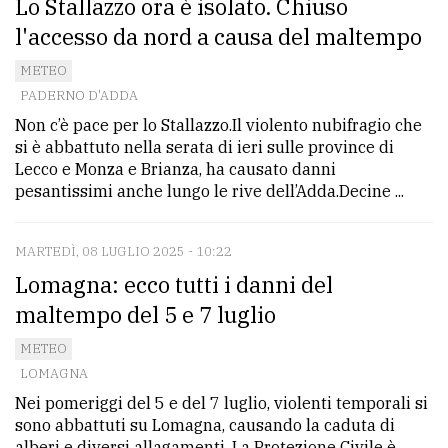
Lo Stallazzo ora è isolato. Chiuso
l'accesso da nord a causa del maltempo
METEO
PADERNO D'ADDA
Non c’è pace per lo Stallazzo.Il violento nubifragio che
si è abbattuto nella serata di ieri sulle province di
Lecco e Monza e Brianza, ha causato danni
pesantissimi anche lungo le rive dell’Adda.Decine ...
MARTEDÌ, 08 LUGLIO 2025 - 10:22
Lomagna: ecco tutti i danni del
maltempo del 5 e 7 luglio
METEO
LOMAGNA
Nei pomeriggi del 5 e del 7 luglio, violenti temporali si
sono abbattuti su Lomagna, causando la caduta di
alberi e diversi allagamenti. La Protezione Civile è