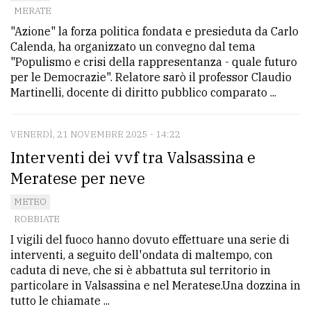
MERATE
Ricerca
"Azione" la forza politica fondata e presieduta da Carlo
avanzata
Calenda, ha organizzato un convegno dal tema
"Populismo e crisi della rappresentanza - quale futuro
per le Democrazie". Relatore sarò il professor Claudio
LE
Martinelli, docente di diritto pubblico comparato ...
ALTRE
TESTATE
VENERDÌ, 21 NOVEMBRE 2025 - 14:22
Interventi dei vvf tra Valsassina e
Meratese per neve
METEO
ROBBIATE
PRIVACY
I vigili del fuoco hanno dovuto effettuare una serie di
Privacy
interventi, a seguito dell'ondata di maltempo, con
caduta di neve, che si è abbattuta sul territorio in
policy
particolare in Valsassina e nel Meratese.Una dozzina in
Cookie
tutto le chiamate ...