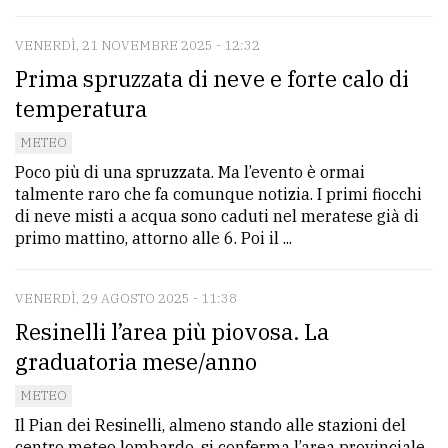
policy
VENERDÌ, 21 NOVEMBRE 2025 - 12:32
Prima spruzzata di neve e forte calo di
temperatura
METEO
Poco più di una spruzzata. Ma l’evento è ormai
talmente raro che fa comunque notizia. I primi fiocchi
di neve misti a acqua sono caduti nel meratese già di
primo mattino, attorno alle 6. Poi il ...
VENERDÌ, 29 AGOSTO 2025 - 11:38
Resinelli l’area più piovosa. La
graduatoria mese/anno
METEO
Il Pian dei Resinelli, almeno stando alle stazioni del
centro meteo lombardo, si conferma l’area provinciale