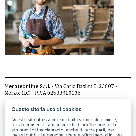
Merateonline S.r.l.
-
Via Carlo Baslini 5, 23807 -
Merate (LC)
- P.IVA 02533410136
Telefono:
039 9902881
- Whatsapp: 351 3481257 - E-
mail: redazione@merateonline.it
Questo sito fa uso di cookies
La redazione
CasateOnline
LeccoOnline
RSS
Questo sito utilizza cookie o altri strumenti tecnici e,
previo consenso, anche cookie di profilazione o altri
Made by
VIP
strumenti di tracciamento, anche di terze parti, per
inviarti pubblicità personalizzata e offrirti servizi in linea