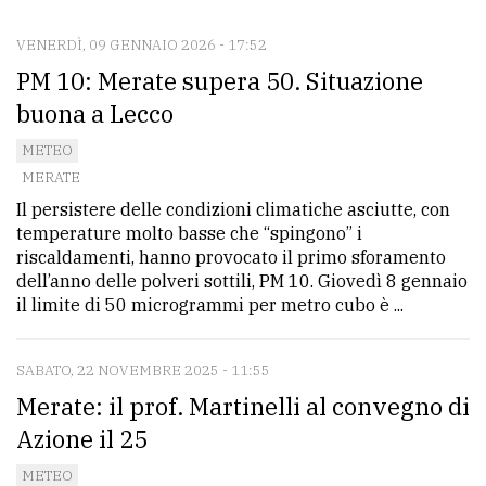
VENERDÌ, 09 GENNAIO 2026 - 17:52
CONTATTI
PM 10: Merate supera 50. Situazione
La
buona a Lecco
redazione
METEO
Scrivici
MERATE
Il persistere delle condizioni climatiche asciutte, con
Per
temperature molto basse che “spingono” i
la
riscaldamenti, hanno provocato il primo sforamento
tua
dell’anno delle polveri sottili, PM 10. Giovedì 8 gennaio
pubblicità
il limite di 50 microgrammi per metro cubo è ...
SABATO, 22 NOVEMBRE 2025 - 11:55
CERCA
Merate: il prof. Martinelli al convegno di
Cerca
Azione il 25
per
METEO
comune