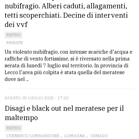
nubifragio. Alberi caduti, allagamenti,
tetti scoperchiati. Decine di interventi
dei vvf
METEO
MERATE
Un violento nubifragio, con intense scariche d'acqua e
raffiche di vento fortissime, si è riversato nella prima
serata di lunedì 7 luglio sul territorio. In provincia di
Lecco l'area più colpita è stata quella del meratese
dove nel ...
SABATO, 05 LUGLIO 2025 - 17:20
Disagi e black out nel meratese per il
maltempo
METEO
CERNUSCO LOMBARDONE
,
LOMAGNA
,
OSNAGO