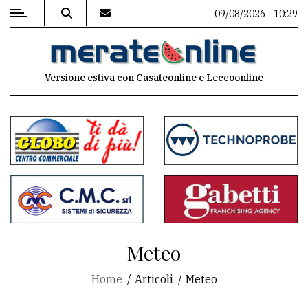
09/08/2026 - 10:29
MENU
Versione estiva con Casateonline e Leccoonline
Editoriale
e
commenti
Contenuti
del
sito
Appuntamenti
Meteo
Associazioni
Home
Articoli
Meteo
Meteo