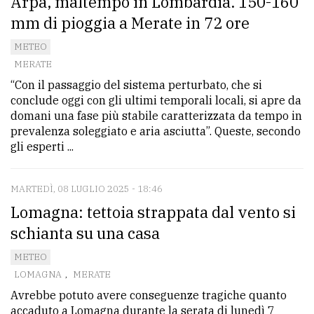
Arpa, maltempo in Lombardia. 150-160
mm di pioggia a Merate in 72 ore
METEO
MERATE
“Con il passaggio del sistema perturbato, che si
conclude oggi con gli ultimi temporali locali, si apre da
domani una fase più stabile caratterizzata da tempo in
prevalenza soleggiato e aria asciutta”. Queste, secondo
gli esperti ...
MARTEDÌ, 08 LUGLIO 2025 - 18:46
Lomagna: tettoia strappata dal vento si
schianta su una casa
METEO
LOMAGNA
,
MERATE
Avrebbe potuto avere conseguenze tragiche quanto
accaduto a Lomagna durante la serata di lunedì 7