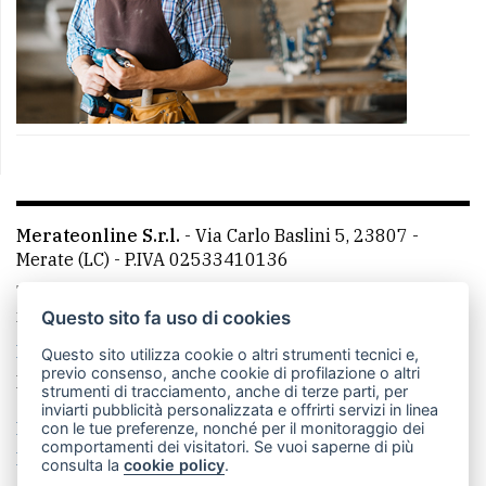
Merateonline S.r.l.
-
Via Carlo Baslini 5, 23807 -
Merate (LC)
- P.IVA 02533410136
Telefono:
039 9902881
- Whatsapp: 351 3481257 - E-
mail: redazione@merateonline.it
Questo sito fa uso di cookies
La redazione
CasateOnline
LeccoOnline
RSS
Questo sito utilizza cookie o altri strumenti tecnici e,
previo consenso, anche cookie di profilazione o altri
Made by
VIP
strumenti di tracciamento, anche di terze parti, per
inviarti pubblicità personalizzata e offrirti servizi in linea
Privacy policy
Cookie policy
con le tue preferenze, nonché per il monitoraggio dei
comportamenti dei visitatori. Se vuoi saperne di più
Rivedi le tue scelte sui cookie
consulta la
cookie policy
.