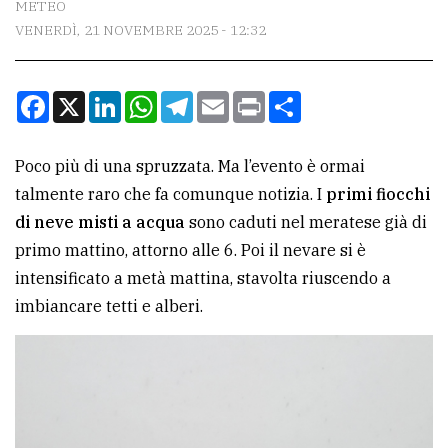
METEO
VENERDÌ, 21 NOVEMBRE 2025 - 12:32
CONTATTI
La
Facebook
X
LinkedIn
WhatsApp
Telegram
Email
Print
Condividi
redazione
Scrivici
Poco più di una spruzzata. Ma l’evento è ormai
Per
talmente raro che fa comunque notizia. I
primi fiocchi
la
di neve misti a acqua
sono caduti nel meratese già di
tua
primo mattino, attorno alle 6. Poi il nevare si è
pubblicità
intensificato a metà mattina, stavolta riuscendo a
imbiancare tetti e alberi.
CERCA
Cerca
per
comune