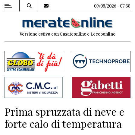
09/08/2026 - 07:58
MENU
Versione estiva con Casateonline e Leccoonline
Editoriale
e
commenti
Contenuti
del
sito
Appuntamenti
Prima spruzzata di neve e
Associazioni
forte calo di temperatura
Meteo