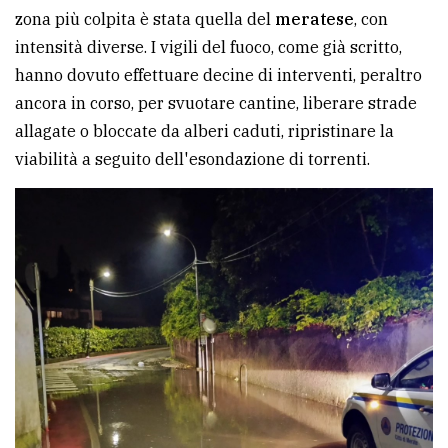
zona più colpita è stata quella del
meratese
, con
Ricerca
intensità diverse. I vigili del fuoco, come già scritto,
avanzata
hanno dovuto effettuare decine di interventi, peraltro
ancora in corso, per svuotare cantine, liberare strade
allagate o bloccate da alberi caduti, ripristinare la
LE
ALTRE
viabilità a seguito dell'esondazione di torrenti.
TESTATE
PRIVACY
Privacy
policy
Cookie