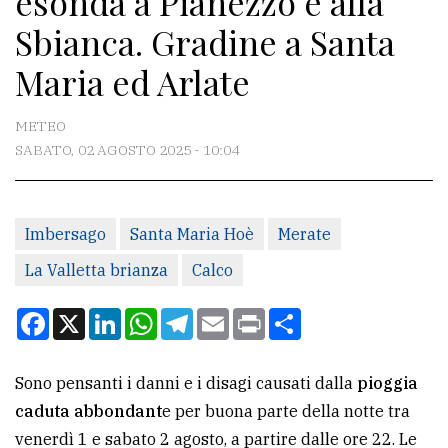
esonda a Pianezzo e alla
Sbianca. Gradine a Santa
CONTATTI
Maria ed Arlate
La
redazione
METEO
SABATO, 02 AGOSTO 2025 - 10:04
Scrivici
Per
la
Imbersago
Santa Maria Hoè
Merate
tua
La Valletta brianza
Calco
pubblicità
Facebook
X
LinkedIn
WhatsApp
Telegram
Email
Print
Condividi
CERCA
Sono pensanti i danni e i disagi causati dalla
pioggia
Cerca
caduta abbondant
e per buona parte della notte tra
per
venerdì 1 e sabato 2 agosto, a partire dalle ore 22. Le
comune