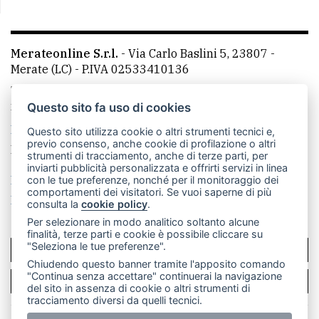
Merateonline S.r.l.
-
Via Carlo Baslini 5, 23807 -
Merate (LC)
- P.IVA 02533410136
Telefono:
039 9902881
- Whatsapp: 351 3481257 - E-
mail: redazione@merateonline.it
Questo sito fa uso di cookies
La redazione
CasateOnline
LeccoOnline
RSS
Questo sito utilizza cookie o altri strumenti tecnici e,
previo consenso, anche cookie di profilazione o altri
Made by
VIP
strumenti di tracciamento, anche di terze parti, per
inviarti pubblicità personalizzata e offrirti servizi in linea
Privacy policy
Cookie policy
con le tue preferenze, nonché per il monitoraggio dei
comportamenti dei visitatori. Se vuoi saperne di più
Rivedi le tue scelte sui cookie
consulta la
cookie policy
.
Per selezionare in modo analitico soltanto alcune
finalità, terze parti e cookie è possibile cliccare su
"Seleziona le tue preferenze".
SCRIVICI
Chiudendo questo banner tramite l'apposito comando
"Continua senza accettare" continuerai la navigazione
PER LA TUA PUBBLICITÀ
del sito in assenza di cookie o altri strumenti di
tracciamento diversi da quelli tecnici.