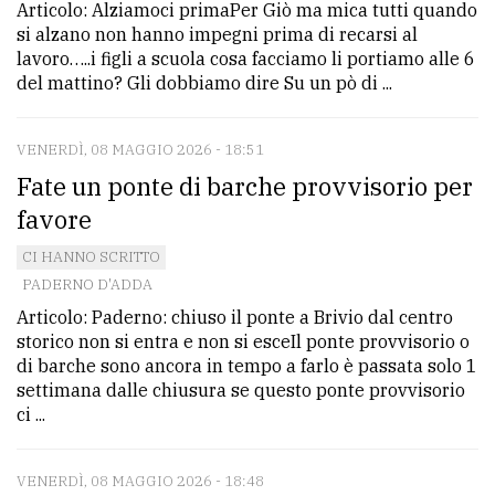
Articolo: Alziamoci primaPer Giò ma mica tutti quando
si alzano non hanno impegni prima di recarsi al
lavoro…..i figli a scuola cosa facciamo li portiamo alle 6
del mattino? Gli dobbiamo dire Su un pò di ...
VENERDÌ, 08 MAGGIO 2026 - 18:51
Fate un ponte di barche provvisorio per
favore
CI HANNO SCRITTO
PADERNO D'ADDA
Articolo: Paderno: chiuso il ponte a Brivio dal centro
storico non si entra e non si esceIl ponte provvisorio o
di barche sono ancora in tempo a farlo è passata solo 1
settimana dalle chiusura se questo ponte provvisorio
ci ...
VENERDÌ, 08 MAGGIO 2026 - 18:48