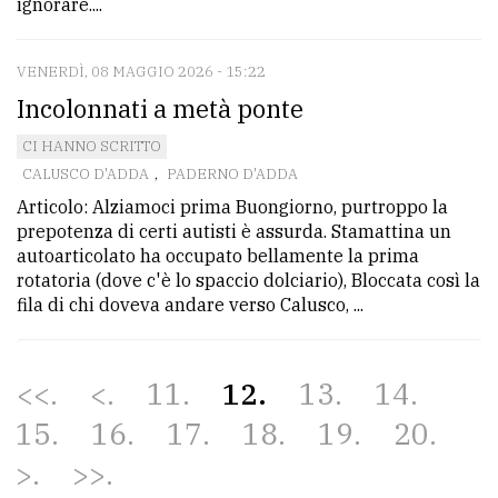
ignorare....
VENERDÌ, 08 MAGGIO 2026 - 15:22
Incolonnati a metà ponte
CI HANNO SCRITTO
CALUSCO D'ADDA
,
PADERNO D'ADDA
Articolo: Alziamoci prima Buongiorno, purtroppo la
prepotenza di certi autisti è assurda. Stamattina un
autoarticolato ha occupato bellamente la prima
rotatoria (dove c'è lo spaccio dolciario), Bloccata così la
fila di chi doveva andare verso Calusco, ...
<<
<
11
12
13
14
15
16
17
18
19
20
>
>>