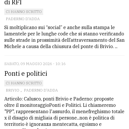
di RFI
CI HANNO SCRITTO
PADERNO D'ADDA
Si moltiplicano sui “social” e anche sulla stampa le
lamentele per le lunghe code che si stanno verificando
sulle strade in prossimità dell’attraversamento del San
Michele a causa della chiusura del ponte di Brivio. ...
SABATO, 09 MAGGIO 2026 - 10:16
Ponti e politici
CI HANNO SCRITTO
BRIVIO
,
PADERNO D'ADDA
Articolo: Calusco, ponti Brivio e Paderno: proposte
oltre il monitoraggioPonti e Politici. Li chiameremo
"PP", rappresentano l'assurdo, il menefreghismo totale
x il disagio di migliaia di persone...non è politica di
territorio è ignoranza mentecatta, egoismo e