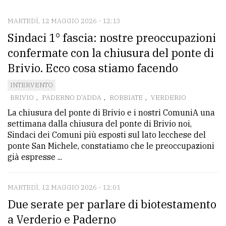
MARTEDÌ, 12 MAGGIO 2026 - 12:13
CONTATTI
Sindaci 1° fascia: nostre preoccupazioni
La
confermate con la chiusura del ponte di
redazione
Brivio. Ecco cosa stiamo facendo
Scrivici
INTERVENTO
Per
BRIVIO
,
PADERNO D'ADDA
,
ROBBIATE
,
VERDERIO
la
La chiusura del ponte di Brivio e i nostri ComuniA una
settimana dalla chiusura del ponte di Brivio noi,
tua
Sindaci dei Comuni più esposti sul lato lecchese del
pubblicità
ponte San Michele, constatiamo che le preoccupazioni
già espresse ...
CERCA
MARTEDÌ, 12 MAGGIO 2026 - 12:01
Cerca
Due serate per parlare di biotestamento
per
a Verderio e Paderno
comune