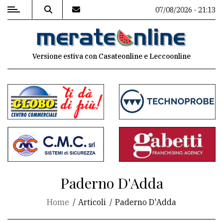
07/08/2026 - 21:13
MENU
Versione estiva con Casateonline e Leccoonline
Editoriale
e
commenti
Contenuti
del
sito
Appuntamenti
Paderno D'Adda
Associazioni
Home
Articoli
Paderno D'Adda
Meteo