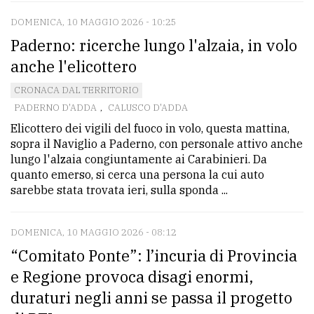
DOMENICA, 10 MAGGIO 2026 - 10:25
Paderno: ricerche lungo l'alzaia, in volo
anche l'elicottero
CRONACA DAL TERRITORIO
PADERNO D'ADDA
,
CALUSCO D'ADDA
Elicottero dei vigili del fuoco in volo, questa mattina,
sopra il Naviglio a Paderno, con personale attivo anche
lungo l'alzaia congiuntamente ai Carabinieri. Da
quanto emerso, si cerca una persona la cui auto
sarebbe stata trovata ieri, sulla sponda ...
DOMENICA, 10 MAGGIO 2026 - 08:12
“Comitato Ponte”: l’incuria di Provincia
e Regione provoca disagi enormi,
duraturi negli anni se passa il progetto