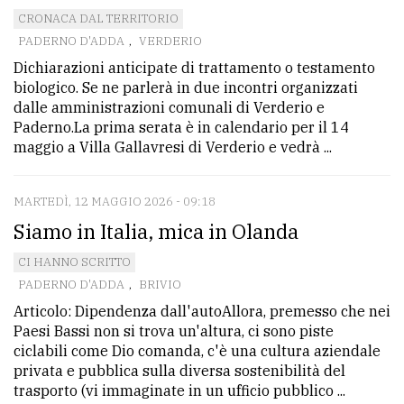
CRONACA DAL TERRITORIO
Ricerca
PADERNO D'ADDA
,
VERDERIO
avanzata
Dichiarazioni anticipate di trattamento o testamento
biologico. Se ne parlerà in due incontri organizzati
dalle amministrazioni comunali di Verderio e
LE
Paderno.La prima serata è in calendario per il 14
ALTRE
maggio a Villa Gallavresi di Verderio e vedrà ...
TESTATE
MARTEDÌ, 12 MAGGIO 2026 - 09:18
Siamo in Italia, mica in Olanda
CI HANNO SCRITTO
PADERNO D'ADDA
,
BRIVIO
PRIVACY
Articolo: Dipendenza dall'autoAllora, premesso che nei
Privacy
Paesi Bassi non si trova un'altura, ci sono piste
ciclabili come Dio comanda, c'è una cultura aziendale
policy
privata e pubblica sulla diversa sostenibilità del
Cookie
trasporto (vi immaginate in un ufficio pubblico ...