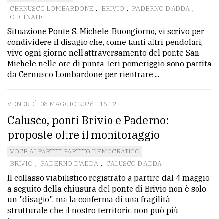
CERNUSCO LOMBARDONE
,
BRIVIO
,
PADERNO D'ADDA
,
OLGINATE
Situazione Ponte S. Michele. Buongiorno, vi scrivo per
condividere il disagio che, come tanti altri pendolari,
vivo ogni giorno nell’attraversamento del ponte San
Michele nelle ore di punta. Ieri pomeriggio sono partita
da Cernusco Lombardone per rientrare ...
VENERDÌ, 08 MAGGIO 2026 - 16:12
Calusco, ponti Brivio e Paderno:
proposte oltre il monitoraggio
VOCE AI PARTITI PARTITO DEMOCRATICO
BRIVIO
,
PADERNO D'ADDA
,
CALUSCO D'ADDA
Il collasso viabilistico registrato a partire dal 4 maggio
a seguito della chiusura del ponte di Brivio non è solo
un "disagio", ma la conferma di una fragilità
strutturale che il nostro territorio non può più