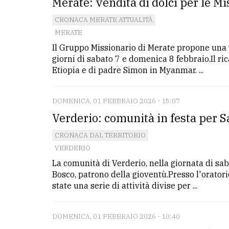
Merate: vendita di dolci per le Mi
CRONACA MERATE ATTUALITÀ
MERATE
Il Gruppo Missionario di Merate propone una v
giorni di sabato 7 e domenica 8 febbraio.Il ric
Etiopia e di padre Simon in Myanmar. ...
DOMENICA, 01 FEBBRAIO 2026 - 15:07
Verderio: comunità in festa per 
CRONACA DAL TERRITORIO
VERDERIO
La comunità di Verderio, nella giornata di sab
Bosco, patrono della gioventù.Presso l'oratori
state una serie di attività divise per ...
DOMENICA, 01 FEBBRAIO 2026 - 10:40