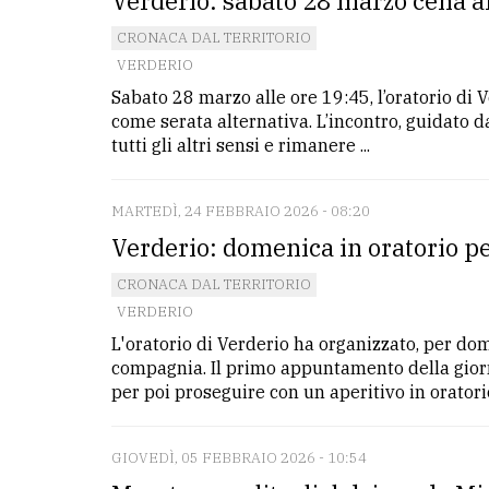
Verderio: sabato 28 marzo cena al
CRONACA DAL TERRITORIO
VERDERIO
Sabato 28 marzo alle ore 19:45, l’oratorio di
come serata alternativa. L’incontro, guidato da
tutti gli altri sensi e rimanere ...
MARTEDÌ, 24 FEBBRAIO 2026 - 08:20
Verderio: domenica in oratorio pe
CRONACA DAL TERRITORIO
VERDERIO
L'oratorio di Verderio ha organizzato, per do
compagnia. Il primo appuntamento della giorn
per poi proseguire con un aperitivo in oratorio
GIOVEDÌ, 05 FEBBRAIO 2026 - 10:54