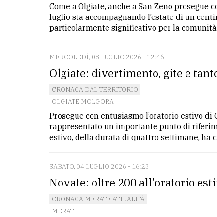
Come a Olgiate, anche a San Zeno prosegue con
avanzata
luglio sta accompagnando l’estate di un cen
particolarmente significativo per la comunità, 
LE
ALTRE
TESTATE
MERCOLEDÌ, 08 LUGLIO 2026 - 12:46
Olgiate: divertimento, gite e tanto
CRONACA DAL TERRITORIO
OLGIATE MOLGORA
Prosegue con entusiasmo l’oratorio estivo di 
rappresentato un importante punto di riferime
PRIVACY
estivo, della durata di quattro settimane, ha co
Privacy
policy
SABATO, 04 LUGLIO 2026 - 16:23
Novate: oltre 200 all'oratorio esti
Cookie
policy
CRONACA MERATE ATTUALITÀ
MERATE