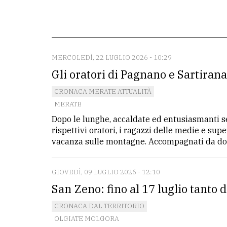
La
redazione
Scrivici
MERCOLEDÌ, 22 LUGLIO 2026 - 10:29
Gli oratori di Pagnano e Sartiran
Per
la
CRONACA MERATE ATTUALITÀ
tua
MERATE
pubblicità
Dopo le lunghe, accaldate ed entusiasmanti set
rispettivi oratori, i ragazzi delle medie e su
vacanza sulle montagne. Accompagnati da don 
CERCA
Cerca
GIOVEDÌ, 09 LUGLIO 2026 - 12:10
per
San Zeno: fino al 17 luglio tanto 
comune
CRONACA DAL TERRITORIO
OLGIATE MOLGORA
Ricerca