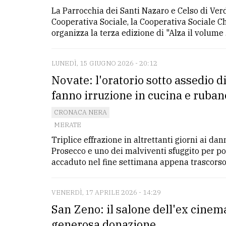
La Parrocchia dei Santi Nazaro e Celso di Verd
Cooperativa Sociale, la Cooperativa Sociale C
organizza la terza edizione di "Alza il volume .
LUNEDÌ, 15 GIUGNO 2026 - 20:12
Novate: l'oratorio sotto assedio di
fanno irruzione in cucina e ruban
CRONACA NERA
MERATE
Triplice effrazione in altrettanti giorni ai dan
Prosecco e uno dei malviventi sfuggito per po
accaduto nel fine settimana appena trascorso, 
VENERDÌ, 17 APRILE 2026 - 14:29
San Zeno: il salone dell'ex cinem
generosa donazione