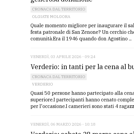
CRONACA DAL TERRITORIO
OLGIATE MOLGORA
Quale momento migliore per inaugurare il sal
festa patronale di San Zenone? Un cerchio che
comunità.Era il 1946 quando don Agostino ...
VENERDÌ, 03 APRILE 2026 - 09:24
Verderio: in tanti per la cena al b
CRONACA DAL TERRITORIO
VERDERIO
Quasi 50 persone hanno partecipato alla cena 
superiore.I partecipanti hanno cenato comple
per l'occasione.I camerieri sono stati 4 ragaz
VENERDÌ, 06 MARZO 2026 - 10:18