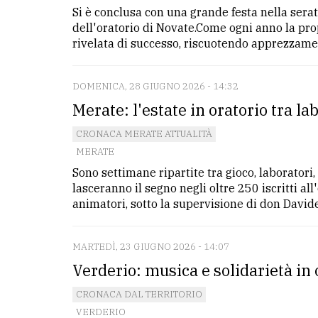
Si è conclusa con una grande festa nella serata
dell'oratorio di Novate.Come ogni anno la pro
rivelata di successo, riscuotendo apprezzament
DOMENICA, 28 GIUGNO 2026 - 14:32
Merate: l'estate in oratorio tra l
CRONACA MERATE ATTUALITÀ
MERATE
Sono settimane ripartite tra gioco, laboratori, 
lasceranno il segno negli oltre 250 iscritti al
animatori, sotto la supervisione di don Davide 
MARTEDÌ, 23 GIUGNO 2026 - 14:07
Verderio: musica e solidarietà in 
CRONACA DAL TERRITORIO
VERDERIO