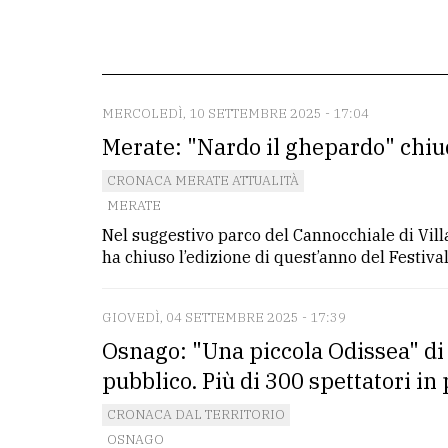
La
redazione
Scrivici
MERCOLEDÌ, 10 SETTEMBRE 2025 - 17:04
Merate: "Nardo il ghepardo" chiud
Per
la
CRONACA MERATE ATTUALITÀ
tua
MERATE
pubblicità
Nel suggestivo parco del Cannocchiale di Villa
ha chiuso l’edizione di quest’anno del Festival
CERCA
GIOVEDÌ, 04 SETTEMBRE 2025 - 17:39
Cerca
Osnago: "Una piccola Odissea" di
per
pubblico. Più di 300 spettatori in 
comune
CRONACA DAL TERRITORIO
Ricerca
OSNAGO