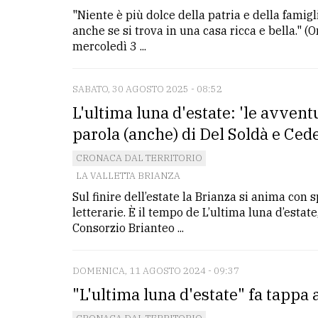
avanzata
"Niente è più dolce della patria e della famigli
anche se si trova in una casa ricca e bella." (
mercoledì 3 ...
LE
ALTRE
TESTATE
SABATO, 30 AGOSTO 2025 - 08:52
L'ultima luna d'estate: 'le avvent
parola (anche) di Del Soldà e Ced
CRONACA DAL TERRITORIO
LA VALLETTA BRIANZA
PRIVACY
Sul finire dell’estate la Brianza si anima con 
letterarie. È il tempo de L’ultima luna d’estate
Privacy
Consorzio Brianteo ...
policy
Cookie
DOMENICA, 11 AGOSTO 2024 - 09:37
policy
"L'ultima luna d'estate" fa tappa