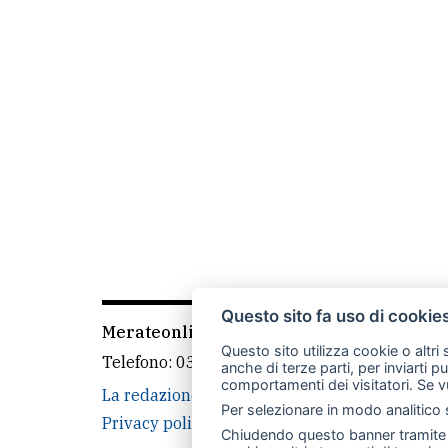
Questo sito fa uso di cookie
Merateonline S.r.l.
-
Via Carlo Baslini 5, 238
Questo sito utilizza cookie o altri
Telefono:
039 9902881
- Whatsapp: 351 3481
anche di terze parti, per inviarti p
comportamenti dei visitatori. Se v
La redazione
CasateOnline
LeccoOnline
Per selezionare in modo analitico s
Privacy policy
Cookie policy
Rivedi le tue
Chiudendo questo banner tramite l