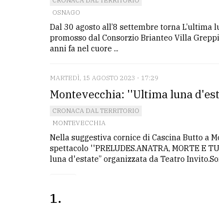
CRONACA DAL TERRITORIO
OSNAGO
Dal 30 agosto all’8 settembre torna L’ultima lu
promosso dal Consorzio Brianteo Villa Greppi 
anni fa nel cuore ...
MARTEDÌ, 15 AGOSTO 2023 - 17:29
Montevecchia: ''Ultima luna d'esta
CRONACA DAL TERRITORIO
MONTEVECCHIA
Nella suggestiva cornice di Cascina Butto a Mo
spettacolo ''PRELUDES.ANATRA, MORTE E TULIP
luna d'estate” organizzata da Teatro Invito.Son
1