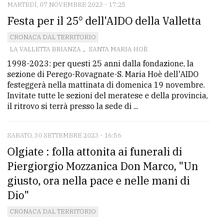
MARTEDÌ, 07 NOVEMBRE 2023 - 17:25
Festa per il 25° dell'AIDO della Valletta
CRONACA DAL TERRITORIO
LA VALLETTA BRIANZA
,
SANTA MARIA HOÈ
1998-2023: per questi 25 anni dalla fondazione, la
sezione di Perego-Rovagnate-S. Maria Hoè dell'AIDO
festeggerà nella mattinata di domenica 19 novembre.
Invitate tutte le sezioni del meratese e della provincia,
il ritrovo si terrà presso la sede di ...
SABATO, 30 SETTEMBRE 2023 - 16:56
Olgiate : folla attonita ai funerali di
Piergiorgio Mozzanica Don Marco, "Un
giusto, ora nella pace e nelle mani di
Dio"
CRONACA DAL TERRITORIO