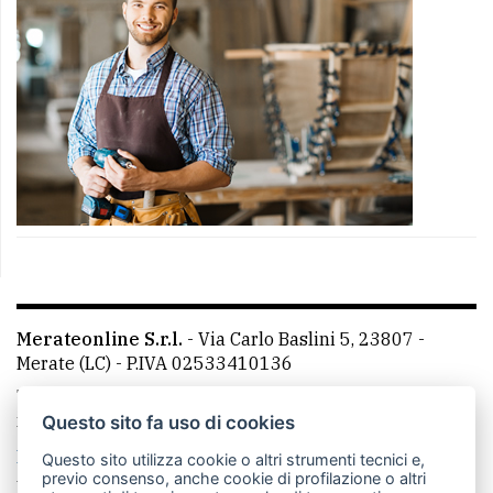
Merateonline S.r.l.
-
Via Carlo Baslini 5, 23807 -
Merate (LC)
- P.IVA 02533410136
Telefono:
039 9902881
- Whatsapp: 351 3481257 - E-
mail: redazione@merateonline.it
Questo sito fa uso di cookies
La redazione
CasateOnline
LeccoOnline
RSS
Questo sito utilizza cookie o altri strumenti tecnici e,
previo consenso, anche cookie di profilazione o altri
Made by
VIP