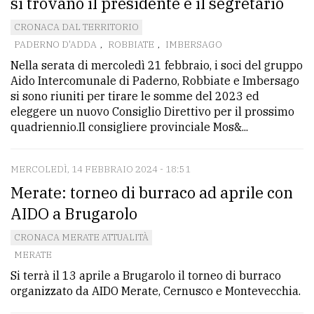
si trovano il presidente e il segretario
CRONACA DAL TERRITORIO
PADERNO D'ADDA
,
ROBBIATE
,
IMBERSAGO
Nella serata di mercoledì 21 febbraio, i soci del gruppo
Aido Intercomunale di Paderno, Robbiate e Imbersago
si sono riuniti per tirare le somme del 2023 ed
eleggere un nuovo Consiglio Direttivo per il prossimo
quadriennio.Il consigliere provinciale Mos&...
MERCOLEDÌ, 14 FEBBRAIO 2024 - 18:51
Merate: torneo di burraco ad aprile con
AIDO a Brugarolo
CRONACA MERATE ATTUALITÀ
MERATE
Si terrà il 13 aprile a Brugarolo il torneo di burraco
organizzato da AIDO Merate, Cernusco e Montevecchia.