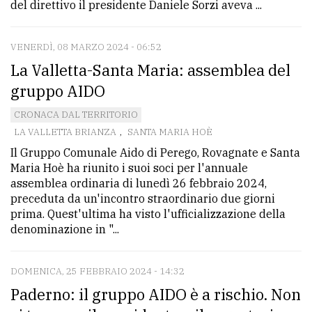
del direttivo il presidente Daniele Sorzi aveva ...
policy
VENERDÌ, 08 MARZO 2024 - 06:52
La Valletta-Santa Maria: assemblea del
gruppo AIDO
CRONACA DAL TERRITORIO
LA VALLETTA BRIANZA
,
SANTA MARIA HOÈ
Il Gruppo Comunale Aido di Perego, Rovagnate e Santa
Maria Hoè ha riunito i suoi soci per l'annuale
assemblea ordinaria di lunedì 26 febbraio 2024,
preceduta da un'incontro straordinario due giorni
prima. Quest'ultima ha visto l'ufficializzazione della
denominazione in "...
DOMENICA, 25 FEBBRAIO 2024 - 14:32
Paderno: il gruppo AIDO è a rischio. Non