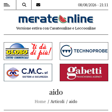
08/08/2026 - 21:11
MENU
Versione estiva con Casateonline e Leccoonline
Editoriale
e
commenti
Contenuti
del
sito
Appuntamenti
aido
Associazioni
Home
Articoli
aido
Meteo