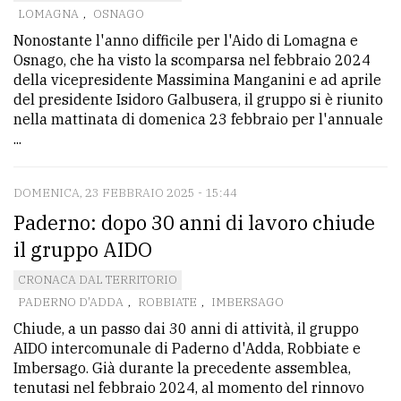
LOMAGNA
,
OSNAGO
Ricerca
Nonostante l'anno difficile per l'Aido di Lomagna e
avanzata
Osnago, che ha visto la scomparsa nel febbraio 2024
della vicepresidente Massimina Manganini e ad aprile
del presidente Isidoro Galbusera, il gruppo si è riunito
LE
nella mattinata di domenica 23 febbraio per l'annuale
ALTRE
...
TESTATE
DOMENICA, 23 FEBBRAIO 2025 - 15:44
Paderno: dopo 30 anni di lavoro chiude
il gruppo AIDO
CRONACA DAL TERRITORIO
PRIVACY
PADERNO D'ADDA
,
ROBBIATE
,
IMBERSAGO
Privacy
Chiude, a un passo dai 30 anni di attività, il gruppo
AIDO intercomunale di Paderno d'Adda, Robbiate e
policy
Imbersago. Già durante la precedente assemblea,
Cookie
tenutasi nel febbraio 2024, al momento del rinnovo