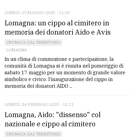
LUNEDÌ, 19 MAGGIO 2025 - 11:30
CONTATTI
Lomagna: un cippo al cimitero in
La
memoria dei donatori Aido e Avis
redazione
CRONACA DAL TERRITORIO
Scrivici
LOMAGNA
In un clima di commozione e partecipazione, la
Per
comunità di Lomagna si è riunita nel pomeriggio di
la
sabato 17 maggio per un momento di grande valore
tua
simbolico e civico: l’inaugurazione del cippo in
pubblicità
memoria dei donatori AIDO ...
LUNEDÌ, 24 FEBBRAIO 2025 - 12:31
CERCA
Lomagna, Aido: "dissenso" col
Cerca
nazionale e cippo al cimitero
per
CRONACA DAL TERRITORIO
comune