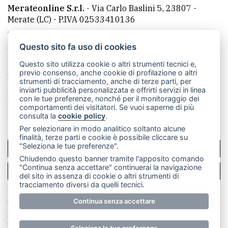
Merateonline S.r.l.
-
Via Carlo Baslini 5, 23807 -
Merate (LC)
- P.IVA 02533410136
Telefono:
039 9902881
- Whatsapp: 351 3481257 - E-
mail: redazione@merateonline.it
Questo sito fa uso di cookies
La redazione
CasateOnline
LeccoOnline
RSS
Questo sito utilizza cookie o altri strumenti tecnici e,
previo consenso, anche cookie di profilazione o altri
Made by
VIP
strumenti di tracciamento, anche di terze parti, per
inviarti pubblicità personalizzata e offrirti servizi in linea
Privacy policy
Cookie policy
con le tue preferenze, nonché per il monitoraggio dei
comportamenti dei visitatori. Se vuoi saperne di più
Rivedi le tue scelte sui cookie
consulta la
cookie policy
.
Per selezionare in modo analitico soltanto alcune
finalità, terze parti e cookie è possibile cliccare su
"Seleziona le tue preferenze".
SCRIVICI
Chiudendo questo banner tramite l'apposito comando
"Continua senza accettare" continuerai la navigazione
PER LA TUA PUBBLICITÀ
del sito in assenza di cookie o altri strumenti di
tracciamento diversi da quelli tecnici.
© Copyright Merateonline S.r.l. - Tutti i diritti riservati.
Continua senza accettare
E' proibita la riproduzione e pubblicazione anche
parziale di testi, articoli e immagini senza la