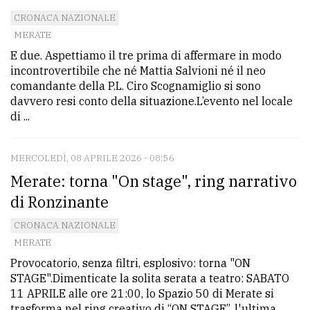
CRONACA NAZIONALE
Ricerca
MERATE
avanzata
E due. Aspettiamo il tre prima di affermare in modo
incontrovertibile che né Mattia Salvioni né il neo
comandante della P.L. Ciro Scognamiglio si sono
LE
davvero resi conto della situazione.L’evento nel locale
ALTRE
TESTATE
di ...
MERCOLEDÌ, 08 APRILE 2026 - 08:56
Merate: torna "On stage", ring narrativo
di Ronzinante
PRIVACY
CRONACA NAZIONALE
MERATE
Privacy
Provocatorio, senza filtri, esplosivo: torna "ON
policy
STAGE".Dimenticate la solita serata a teatro: SABATO
11 APRILE alle ore 21:00, lo Spazio 50 di Merate si
Cookie
trasforma nel ring creativo di “ON STAGE”, l'ultima