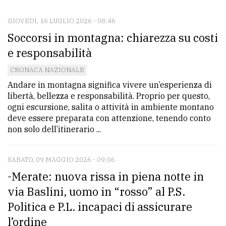
GIOVEDÌ, 16 LUGLIO 2026 - 08:46
CONTATTI
Soccorsi in montagna: chiarezza su costi
La
e responsabilità
redazione
CRONACA NAZIONALE
Scrivici
Andare in montagna significa vivere un’esperienza di
libertà, bellezza e responsabilità. Proprio per questo,
Per
ogni escursione, salita o attività in ambiente montano
la
deve essere preparata con attenzione, tenendo conto
tua
non solo dell’itinerario ...
pubblicità
SABATO, 09 MAGGIO 2026 - 09:06
-Merate: nuova rissa in piena notte in
CERCA
via Baslini, uomo in “rosso” al P.S.
Cerca
Politica e P.L. incapaci di assicurare
per
l’ordine
comune