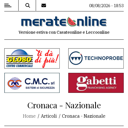
08/08/2026 - 18:53
MENU
Versione estiva con Casateonline e Leccoonline
Editoriale
e
commenti
Contenuti
del
sito
Appuntamenti
Cronaca - Nazionale
Associazioni
Home
Articoli
Cronaca - Nazionale
Meteo