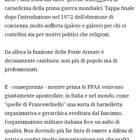
carneficina della prima guerra mondiale). Tappa finale
Ricerca
dopo l’introduzione nel 1972 dell’obiezione di
avanzata
coscienza, molto sofferta (galere e galere) per chi vi
contribuì sia per motivi politici che religiosi.
LE
ALTRE
TESTATE
Da allora la funzione delle Forze Armate è
decisamente cambiata: non più di popolo ma di
professionisti.
E - conseguenza - mentre prima le FFAA venivano
giustamente apostrofate, in Italia e nel mondo, come
PRIVACY
“quelle di Franceschiello” una sorta di barzelletta
organizzativa e gerarchica ereditata dal fascismo,
Privacy
l’organizzazione militare italiana fece un salto di
policy
qualità. Non dovendo più far finta di essere a difesa di
Cookie
patria e confini (molta immaginazione più che realtà,