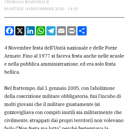
CRONACA NAZIONALE
MARTEDÌ, 04 NOVEMBRE 2025 - 14:29
CONTATTI
La
Facebook
X
LinkedIn
WhatsApp
Telegram
Email
Print
Condividi
redazione
Scrivici
4 Novembre festa dell’Unità nazionale e delle Forze
Per
Armate. Fino al 1977 si faceva festa anche nelle scuole
la
e nella pubblica amministrazione, ed era solo festa
tua
bellica.
pubblicità
Nel frattempo, dal 1 gennaio 2005, con l’abolizione
della coscrizione militare obbligatoria, finì l’incubo di
CERCA
molti giovani che il militare giustamente (si
Cerca
gozzovigliava con compiti inutili sia militarmente che
per
civilmente, strappati dai propri territori) non volevano
comune
farlo (“Non festa ma lutto” perché festeggiava la