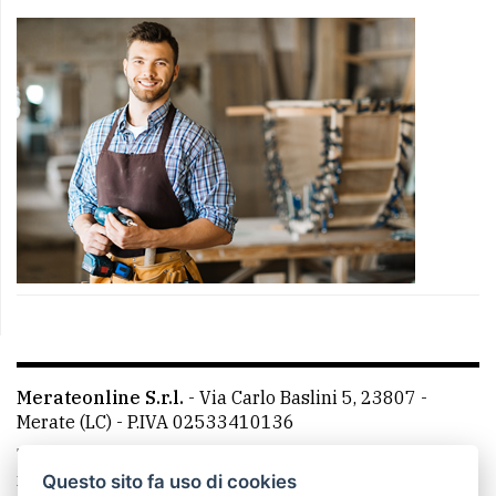
Merateonline S.r.l.
-
Via Carlo Baslini 5, 23807 -
Merate (LC)
- P.IVA 02533410136
Telefono:
039 9902881
- Whatsapp: 351 3481257 - E-
mail: redazione@merateonline.it
Questo sito fa uso di cookies