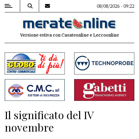
08/08/2026 - 09:22
MENU
Versione estiva con Casateonline e Leccoonline
Editoriale
e
commenti
Contenuti
del
sito
Appuntamenti
Il significato del IV
Associazioni
novembre
Meteo