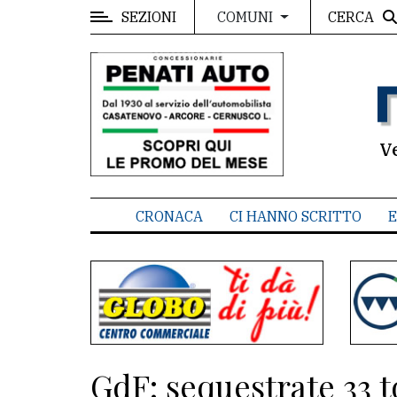
SEZIONI
CERCA
COMUNI
MENU
Editoriale
e
commenti
V
Contenuti
del
CRONACA
CI HANNO SCRITTO
E
sito
Appuntamenti
Associazioni
Meteo
GdF: sequestrate 33 t
CONTATTI