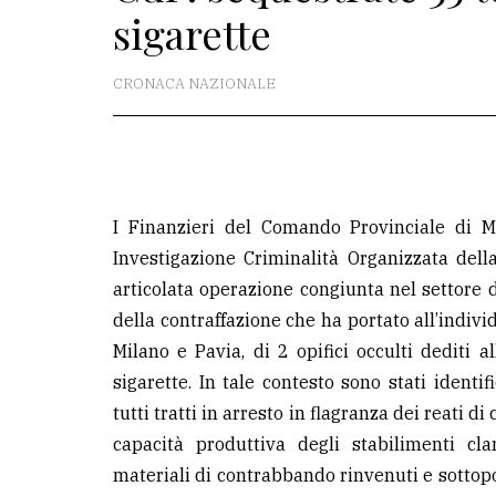
sigarette
La
redazione
CRONACA NAZIONALE
Scrivici
Per
la
tua
I Finanzieri del Comando Provinciale di Mi
pubblicità
Investigazione Criminalità Organizzata del
articolata operazione congiunta nel settore 
della contraffazione che ha portato all’individ
CERCA
Milano e Pavia, di 2 opifici occulti dediti 
Cerca
sigarette. In tale contesto sono stati identi
per
tutti tratti in arresto in flagranza dei reati 
comune
capacità produttiva degli stabilimenti cla
materiali di contrabbando rinvenuti e sottopo
Ricerca