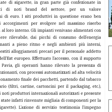
ate di sigarette, in gran parte già confezionate in
atti di noti brand del settore, per un valore
i di euro. I siti produttivi in questione erano ben
ti accorgimenti per svolgere nel massimo riserbo
a al loro interno. Gli impianti venivano alimentati con
ere rilevabile, dai picchi di consumo dell’energia
onanti a pieno ritmo e negli ambienti più interni,
llestiti alloggiamenti precari per il personale addetto
ll’Est europeo. Effettuato l’accesso, con il supporto
 Pavia, gli operanti hanno rilevato la presenza di
nzionanti, con processi automatizzati ad alta velocità
zionamento finale dei pacchetti, partendo dal tabacco
o (filtri, cartine, cartoncini per il packaging, etc.),
i noti produttori internazionali autorizzati e presente
 state infatti rinvenute migliaia di componenti per la
garette). L’azione di servizio testimonia l’impegno