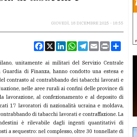
GIOVEDÌ, 18 DICEMBRE 2025 - 18:55
Facebook
X
LinkedIn
WhatsApp
Telegram
Email
Print
Condiv
lano, unitamente ai militari del Servizio Centrale
la Guardia di Finanza, hanno condotto una estesa e
del contrasto al contrabbando dei tabacchi lavorati e
uazione, nelle aree rurali ai confini delle province di
alla lavorazione, al confezionamento e al deposito di
ficati 17 lavoratori di nazionalità ucraina e moldava,
di contrabbando di tabacchi lavorati e contraffazione. La
ndestini è rilevabile dagli ingenti quantitativi di
sti a sequestro: nel complesso, oltre 30 tonnellate di