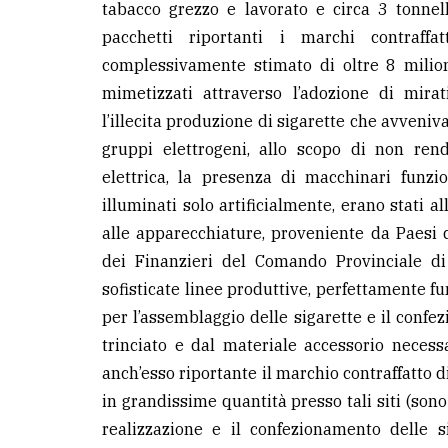
tabacco grezzo e lavorato e circa 3 tonnell
avanzata
pacchetti riportanti i marchi contraff
complessivamente stimato di oltre 8 milion
LE
mimetizzati attraverso l’adozione di mira
ALTRE
TESTATE
l’illecita produzione di sigarette che avveniv
gruppi elettrogeni, allo scopo di non rend
elettrica, la presenza di macchinari funzi
illuminati solo artificialmente, erano stati a
alle apparecchiature, proveniente da Paesi de
dei Finanzieri del Comando Provinciale di
PRIVACY
sofisticate linee produttive, perfettamente fu
Privacy
per l’assemblaggio delle sigarette e il confe
policy
trinciato e dal materiale accessorio necessari
anch’esso riportante il marchio contraffatto d
Cookie
in grandissime quantità presso tali siti (sono
policy
realizzazione e il confezionamento delle si