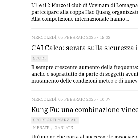
L’1 e il 2 Marzo il club di Vovinam di Lomagna 
partecipare alla coppa Hao Quang organizzata
Alla competizione internazionale hanno ...
MERCOLEDÌ, 05 FEBBRAIO 2025 - 15:02
CAI Calco: serata sulla sicurezza
SPORT
Il sempre crescente aumento della frequentaz
anche e soprattutto da parte di soggetti aven
mutamento delle condizioni meteo e di innev
MERCOLEDÌ, 05 FEBBRAIO 2025 - 10:37
Kung Fu: una combinazione vince
SPORT ARTI MARZIALI
MERATE
,
GARLATE
Un’unione che porta al successo: le associaz