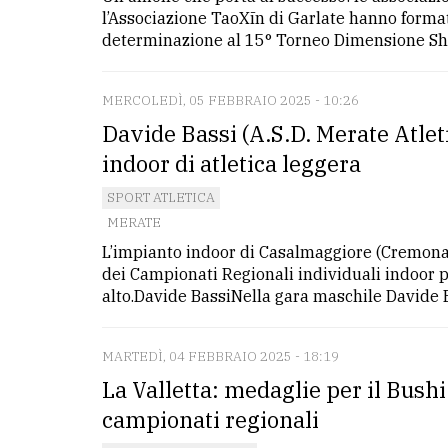
l’Associazione TaoXīn di Garlate hanno forma
determinazione al 15° Torneo Dimensione Shao
MERCOLEDÌ, 05 FEBBRAIO 2025 - 10:26
Davide Bassi (A.S.D. Merate Atlet
indoor di atletica leggera
SPORT ATLETICA
MERATE
L’impianto indoor di Casalmaggiore (Cremona)
dei Campionati Regionali individuali indoor per
alto.Davide BassiNella gara maschile Davide Bas
MARTEDÌ, 04 FEBBRAIO 2025 - 18:19
La Valletta: medaglie per il Bushi
campionati regionali