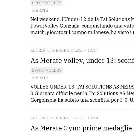
SPORT VOLLEY
MERATE
Nel weekend, l’Under-12 della Tai Solutions Me
PowerVolley Gonzaga, conquistando una vittor
match, giocatosul campo milanese, ha visto i r
LUNEDÌ, 03 FEBBRAIO 2025 - 10:17
As Merate volley, under 13: sconf
SPORT VOLLEY
MERATE
VOLLEY UNDER-13, TAI SOLUTIONS AS MERA
0 Giornata difficile per la Tai Solutions AS Me
Gorgonzola ha subito una sconfitta per 3-0. Un 
LUNEDÌ, 03 FEBBRAIO 2025 - 10:14
As Merate Gym: prime medaglie p