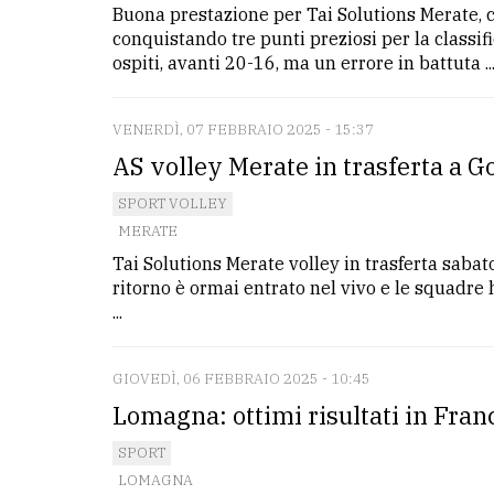
Buona prestazione per Tai Solutions Merate, 
avanzata
conquistando tre punti preziosi per la classif
ospiti, avanti 20-16, ma un errore in battuta ..
LE
ALTRE
TESTATE
VENERDÌ, 07 FEBBRAIO 2025 - 15:37
AS volley Merate in trasferta a G
SPORT VOLLEY
MERATE
Tai Solutions Merate volley in trasferta sabato
ritorno è ormai entrato nel vivo e le squadre ha
PRIVACY
...
Privacy
policy
GIOVEDÌ, 06 FEBBRAIO 2025 - 10:45
Lomagna: ottimi risultati in Fran
Cookie
policy
SPORT
LOMAGNA