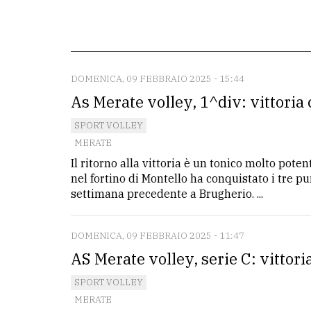
La
redazione
Scrivici
DOMENICA, 09 FEBBRAIO 2025 - 15:44
As Merate volley, 1^div: vittoria 
Per
la
SPORT VOLLEY
tua
MERATE
pubblicità
Il ritorno alla vittoria è un tonico molto pote
nel fortino di Montello ha conquistato i tre p
settimana precedente a Brugherio. ...
CERCA
Cerca
DOMENICA, 09 FEBBRAIO 2025 - 11:47
per
AS Merate volley, serie C: vittori
comune
SPORT VOLLEY
MERATE
Ricerca