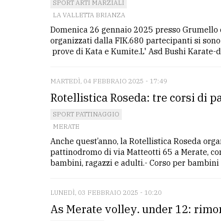
SPORT ARTI MARZIALI
LA VALLETTA BRIANZA
Domenica 26 gennaio 2025 presso Grumello de
organizzati dalla FIK.680 partecipanti si sono
prove di Kata e Kumite.L' Asd Bushi Karate-do 
MARTEDÌ, 04 FEBBRAIO 2025 - 17:49
Rotellistica Roseda: tre corsi di p
SPORT PATTINAGGIO
MERATE
Anche quest’anno, la Rotellistica Roseda organi
pattinodromo di via Matteotti 65 a Merate, co
bambini, ragazzi e adulti.- Corso per bambini (
LUNEDÌ, 03 FEBBRAIO 2025 - 10:20
As Merate volley. under 12: rimo