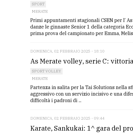
SPORT
MERATE
Primi appuntamenti stagionali CSEN per l’ A
danze le ginnaste Senior 1 della categoria E
prima prova del campionato per Emma, Melissa
DOMENICA, 02 FEBBRAIO 2025 - 18:10
As Merate volley, serie C: vittori
SPORT VOLLEY
MERATE
Partenza in salita per la Tai Solutions nella 
aggressivo con un servizio incisivo e una dife
difficoltà i padroni di ...
DOMENICA, 02 FEBBRAIO 2025 - 09:44
Karate, Sankukai: 1^ gara del pr