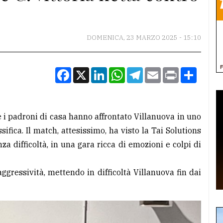
DOMENICA, 23 MARZO 2025 - 15:10
Facebook
X
LinkedIn
WhatsApp
Telegram
Email
Print
Condiv
 i padroni di casa hanno affrontato Villanuova in uno
ssifica. Il match, attesissimo, ha visto la Tai Solutions
 difficoltà, in una gara ricca di emozioni e colpi di
gressività, mettendo in difficoltà Villanuova fin dai