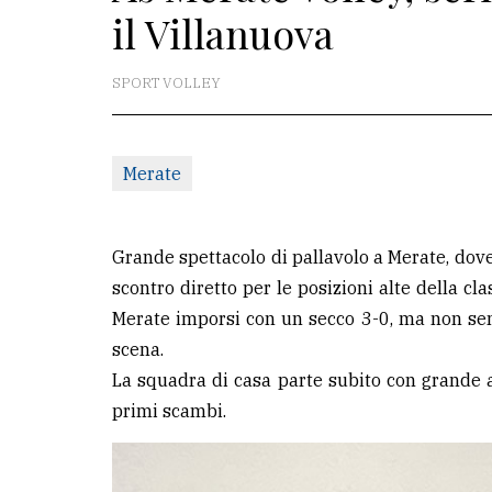
il Villanuova
La
redazione
SPORT VOLLEY
Scrivici
Per
Merate
la
tua
pubblicità
Grande spettacolo di pallavolo a Merate, dove
scontro diretto per le posizioni alte della cla
Merate imporsi con un secco 3-0, ma non senza
CERCA
scena.
Cerca
La squadra di casa parte subito con grande ag
per
primi scambi.
comune
Ricerca