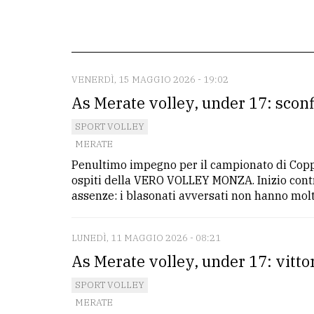
La
redazione
Scrivici
VENERDÌ, 15 MAGGIO 2026 - 19:02
As Merate volley, under 17: sconf
Per
la
SPORT VOLLEY
tua
MERATE
pubblicità
Penultimo impegno per il campionato di Copp
ospiti della VERO VOLLEY MONZA. Inizio contra
assenze: i blasonati avversati non hanno molte 
CERCA
Cerca
LUNEDÌ, 11 MAGGIO 2026 - 08:21
per
As Merate volley, under 17: vitto
comune
SPORT VOLLEY
MERATE
Ricerca