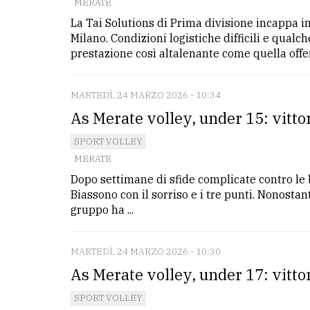
MERATE
La Tai Solutions di Prima divisione incappa in
Milano. Condizioni logistiche difficili e qua
prestazione così altalenante come quella offert
MARTEDÌ, 24 MARZO 2026 - 10:34
As Merate volley, under 15: vittor
SPORT VOLLEY
MERATE
Dopo settimane di sfide complicate contro le 
Biassono con il sorriso e i tre punti. Nonostant
gruppo ha ...
MARTEDÌ, 24 MARZO 2026 - 10:30
As Merate volley, under 17: vittor
SPORT VOLLEY