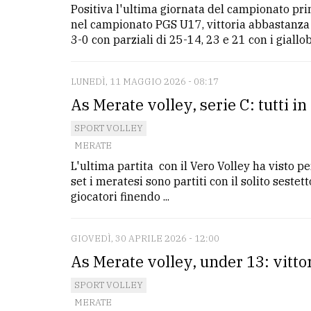
Positiva l'ultima giornata del campionato pri
avanzata
nel campionato PGS U17, vittoria abbastanza 
3-0 con parziali di 25-14, 23 e 21 con i giallobl
LE
ALTRE
TESTATE
LUNEDÌ, 11 MAGGIO 2026 - 08:17
As Merate volley, serie C: tutti i
SPORT VOLLEY
MERATE
L'ultima partita con il Vero Volley ha visto pe
set i meratesi sono partiti con il solito sestet
PRIVACY
giocatori finendo ...
Privacy
policy
GIOVEDÌ, 30 APRILE 2026 - 12:00
As Merate volley, under 13: vittor
Cookie
policy
SPORT VOLLEY
MERATE