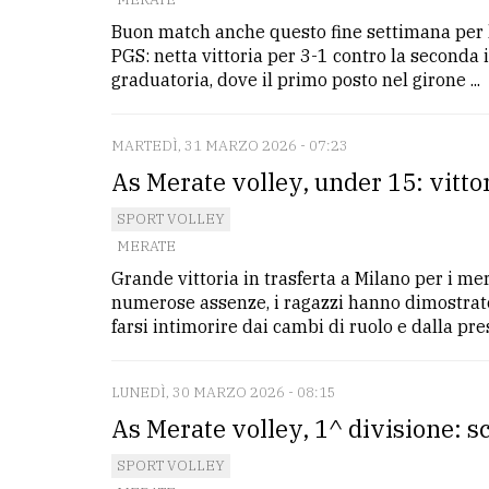
Buon match anche questo fine settimana per 
PGS: netta vittoria per 3-1 contro la seconda in
graduatoria, dove il primo posto nel girone ...
MARTEDÌ, 31 MARZO 2026 - 07:23
As Merate volley, under 15: vittor
SPORT VOLLEY
MERATE
Grande vittoria in trasferta a Milano per i me
numerose assenze, i ragazzi hanno dimostrato
farsi intimorire dai cambi di ruolo e dalla pres
LUNEDÌ, 30 MARZO 2026 - 08:15
As Merate volley, 1^ divisione: s
SPORT VOLLEY