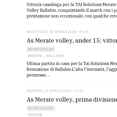
Vittoria casalinga per la TAI Solutions Merate 
Volley Ballabio, conquistando il match con i 
prestazione non eccezionale, con qualche error
MERCOLEDÌ, 15 APRILE 2026 - 09:38
As Merate volley, under 15: vittor
SPORT VOLLEY
MERATE
,
BALLABIO
Ultima partita in casa per la Tai Solutions Mer
formazione di Ballabio.L'alta l'intensità, l'agg
permesso ...
MARTEDÌ, 14 APRILE 2026 - 11:26
As Merate volley, prima divisione
SPORT VOLLEY
MERATE