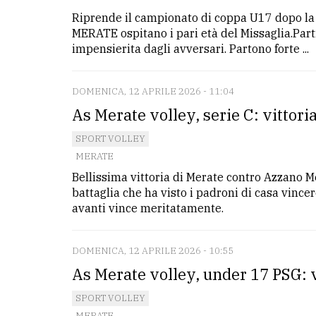
Riprende il campionato di coppa U17 dopo la 
MERATE ospitano i pari età del Missaglia.Part
impensierita dagli avversari. Partono forte ...
DOMENICA, 12 APRILE 2026 - 11:04
As Merate volley, serie C: vittori
SPORT VOLLEY
MERATE
Bellissima vittoria di Merate contro Azzano Mel
battaglia che ha visto i padroni di casa vincer
avanti vince meritatamente.
DOMENICA, 12 APRILE 2026 - 10:55
As Merate volley, under 17 PSG: v
SPORT VOLLEY
MERATE