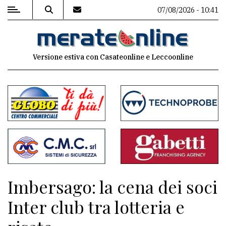
07/08/2026 - 10:41
MENU
Versione estiva con Casateonline e Leccoonline
Editoriale
e
commenti
Contenuti
del
sito
Appuntamenti
Imbersago: la cena dei soci
Associazioni
Inter club tra lotteria e
Meteo