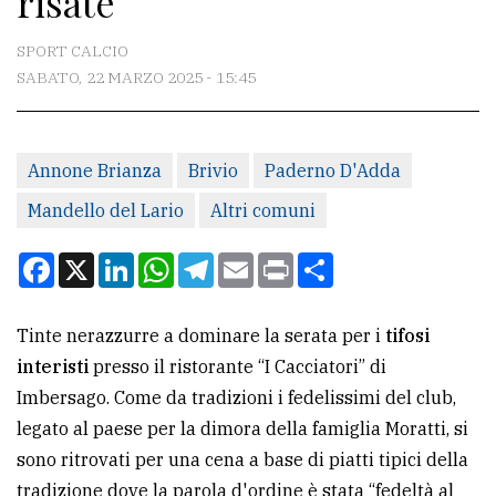
risate
CONTATTI
SPORT CALCIO
SABATO, 22 MARZO 2025 - 15:45
La
redazione
Annone Brianza
Brivio
Paderno D'Adda
Scrivici
Mandello del Lario
Altri comuni
Per
la
Facebook
X
LinkedIn
WhatsApp
Telegram
Email
Print
Condividi
tua
pubblicità
Tinte nerazzurre a dominare la serata per i
tifosi
interisti
presso il ristorante “I Cacciatori” di
CERCA
Imbersago. Come da tradizioni i fedelissimi del club,
legato al paese per la dimora della famiglia Moratti, si
Cerca
sono ritrovati per una cena a base di piatti tipici della
per
tradizione dove la parola d'ordine è stata “fedeltà al
comune