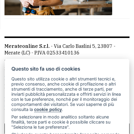
Merateonline S.r.l.
-
Via Carlo Baslini 5, 23807 -
Merate (LC)
- P.IVA 02533410136
Telefono:
039 9902881
- Whatsapp: 351 3481257 - E-
mail: redazione@merateonline.it
Questo sito fa uso di cookies
La redazione
CasateOnline
LeccoOnline
RSS
Questo sito utilizza cookie o altri strumenti tecnici e,
previo consenso, anche cookie di profilazione o altri
Made by
VIP
strumenti di tracciamento, anche di terze parti, per
inviarti pubblicità personalizzata e offrirti servizi in linea
Privacy policy
Cookie policy
con le tue preferenze, nonché per il monitoraggio dei
comportamenti dei visitatori. Se vuoi saperne di più
Rivedi le tue scelte sui cookie
consulta la
cookie policy
.
Per selezionare in modo analitico soltanto alcune
finalità, terze parti e cookie è possibile cliccare su
"Seleziona le tue preferenze".
SCRIVICI