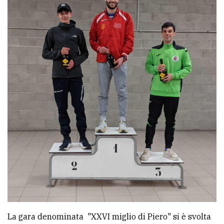
Ricerca
avanzata
LE
ALTRE
TESTATE
PRIVACY
Privacy
policy
Cookie
La gara denominata "XXVI miglio di Piero" si è svolta