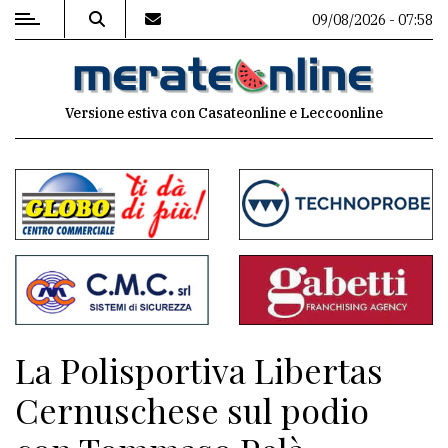
09/08/2026 - 07:58
MENU
Versione estiva con Casateonline e Leccoonline
Editoriale
e
commenti
Contenuti
del
sito
Appuntamenti
La Polisportiva Libertas
Associazioni
Cernuschese sul podio
Meteo