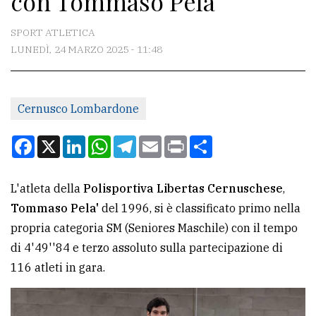
con Tommaso Pelà
CONTATTI
SPORT ATLETICA
LUNEDÌ, 24 MARZO 2025 - 11:48
La
redazione
Cernusco Lombardone
Scrivici
Per
Facebook
X
LinkedIn
WhatsApp
Telegram
Email
Print
Condividi
la
tua
L'atleta della
Polisportiva Libertas Cernuschese
,
pubblicità
Tommaso Pela'
del 1996, si è classificato primo nella
propria categoria SM (Seniores Maschile) con il tempo
CERCA
di 4'49''84 e terzo assoluto sulla partecipazione di
116 atleti in gara.
Cerca
per
comune