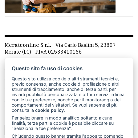
Merateonline S.r.l.
-
Via Carlo Baslini 5, 23807 -
Merate (LC)
- P.IVA 02533410136
Telefono:
039 9902881
- Whatsapp: 351 3481257 - E-
mail: redazione@merateonline.it
Questo sito fa uso di cookies
La redazione
CasateOnline
LeccoOnline
RSS
Questo sito utilizza cookie o altri strumenti tecnici e,
previo consenso, anche cookie di profilazione o altri
Made by
VIP
strumenti di tracciamento, anche di terze parti, per
inviarti pubblicità personalizzata e offrirti servizi in linea
Privacy policy
Cookie policy
con le tue preferenze, nonché per il monitoraggio dei
comportamenti dei visitatori. Se vuoi saperne di più
Rivedi le tue scelte sui cookie
consulta la
cookie policy
.
Per selezionare in modo analitico soltanto alcune
finalità, terze parti e cookie è possibile cliccare su
"Seleziona le tue preferenze".
SCRIVICI
Chiudendo questo banner tramite l'apposito comando