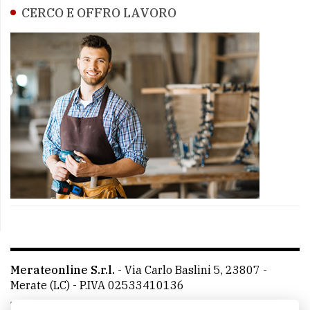
CERCO E OFFRO LAVORO
Merateonline S.r.l.
-
Via Carlo Baslini 5, 23807 -
Merate (LC)
- P.IVA 02533410136
Telefono:
039 9902881
- Whatsapp: 351 3481257 - E-