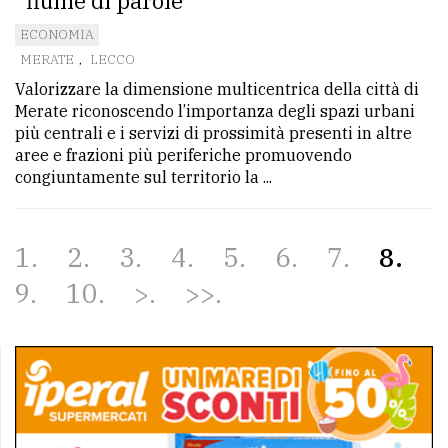
“fiume di parole”
ECONOMIA
MERATE
,
LECCO
Valorizzare la dimensione multicentrica della città di
Merate riconoscendo l’importanza degli spazi urbani
più centrali e i servizi di prossimità presenti in altre
aree e frazioni più periferiche promuovendo
congiuntamente sul territorio la ...
1
2
3
4
5
6
7
8
9
10
>
>>