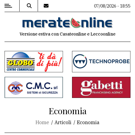
07/08/2026 - 18:55
MENU
Versione estiva con Casateonline e Leccoonline
Editoriale
e
commenti
Contenuti
del
sito
Appuntamenti
Economia
Associazioni
Home
Articoli
Economia
Meteo