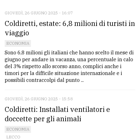
GIOVEDÌ, 26 GIUGNO 2025 - 16:07
CONTATTI
Coldiretti, estate: 6,8 milioni di turisti in
La
viaggio
redazione
ECONOMIA
Scrivici
Sono 6,8 milioni gli italiani che hanno scelto il mese di
giugno per andare in vacanza, una percentuale in calo
Per
del 3% rispetto allo scorso anno, complici anche i
la
timori per la difficile situazione internazionale e i
tua
possibili contraccolpi dal punto ...
pubblicità
GIOVEDÌ, 26 GIUGNO 2025 - 15:58
Coldiretti: Installati ventilatori e
CERCA
doccette per gli animali
Cerca
ECONOMIA
per
LECCO
comune