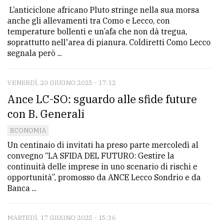
L’anticiclone africano Pluto stringe nella sua morsa
Ricerca
anche gli allevamenti tra Como e Lecco, con
avanzata
temperature bollenti e un’afa che non dà tregua,
soprattutto nell'area di pianura. Coldiretti Como Lecco
segnala però ...
LE
ALTRE
TESTATE
VENERDÌ, 20 GIUGNO 2025 - 17:12
Ance LC-SO: sguardo alle sfide future
con B. Generali
ECONOMIA
Un centinaio di invitati ha preso parte mercoledì al
convegno “LA SFIDA DEL FUTURO: Gestire la
PRIVACY
continuità delle imprese in uno scenario di rischi e
opportunità”, promosso da ANCE Lecco Sondrio e da
Privacy
Banca ...
policy
Cookie
MARTEDÌ, 17 GIUGNO 2025 - 15:36