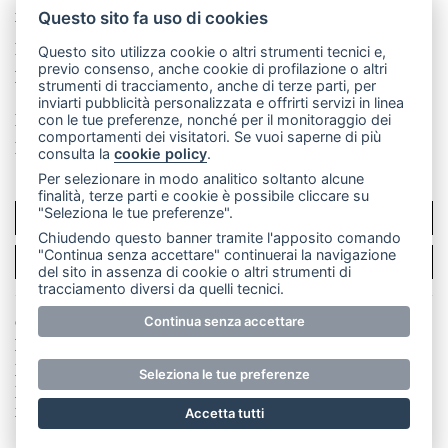
mail: redazione@merateonline.it
Questo sito fa uso di cookies
La redazione
CasateOnline
LeccoOnline
RSS
Questo sito utilizza cookie o altri strumenti tecnici e,
previo consenso, anche cookie di profilazione o altri
Made by
VIP
strumenti di tracciamento, anche di terze parti, per
inviarti pubblicità personalizzata e offrirti servizi in linea
Privacy policy
Cookie policy
con le tue preferenze, nonché per il monitoraggio dei
comportamenti dei visitatori. Se vuoi saperne di più
Rivedi le tue scelte sui cookie
consulta la
cookie policy
.
Per selezionare in modo analitico soltanto alcune
finalità, terze parti e cookie è possibile cliccare su
"Seleziona le tue preferenze".
SCRIVICI
Chiudendo questo banner tramite l'apposito comando
"Continua senza accettare" continuerai la navigazione
PER LA TUA PUBBLICITÀ
del sito in assenza di cookie o altri strumenti di
tracciamento diversi da quelli tecnici.
© Copyright Merateonline S.r.l. - Tutti i diritti riservati.
Continua senza accettare
E' proibita la riproduzione e pubblicazione anche
parziale di testi, articoli e immagini senza la
Seleziona le tue preferenze
preventiva autorizzazione scritta dell'editore. RI Lecco
numero Rea LC 291.277 - Capitale sociale 10.329,14 €
Accetta tutti