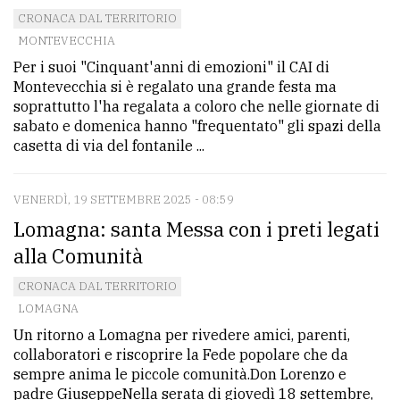
CRONACA DAL TERRITORIO
Ricerca
MONTEVECCHIA
avanzata
Per i suoi "Cinquant'anni di emozioni" il CAI di
Montevecchia si è regalato una grande festa ma
soprattutto l'ha regalata a coloro che nelle giornate di
LE
sabato e domenica hanno "frequentato" gli spazi della
ALTRE
casetta di via del fontanile ...
TESTATE
VENERDÌ, 19 SETTEMBRE 2025 - 08:59
Lomagna: santa Messa con i preti legati
alla Comunità
PRIVACY
CRONACA DAL TERRITORIO
LOMAGNA
Privacy
Un ritorno a Lomagna per rivedere amici, parenti,
policy
collaboratori e riscoprire la Fede popolare che da
sempre anima le piccole comunità.Don Lorenzo e
Cookie
padre GiuseppeNella serata di giovedì 18 settembre,