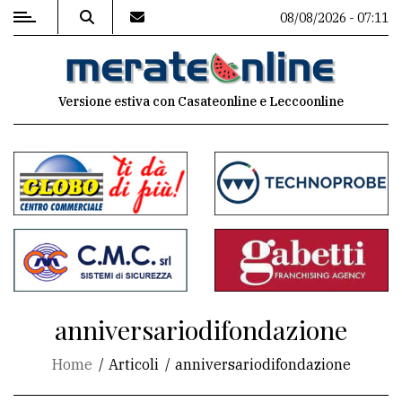
08/08/2026 - 07:11
MENU
Versione estiva con Casateonline e Leccoonline
Editoriale
e
commenti
Contenuti
del
sito
Appuntamenti
anniversariodifondazione
Associazioni
Home
Articoli
anniversariodifondazione
Meteo