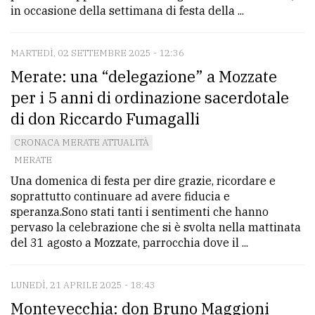
policy
in occasione della settimana di festa della ...
MARTEDÌ, 02 SETTEMBRE 2025 - 12:36
Merate: una “delegazione” a Mozzate
per i 5 anni di ordinazione sacerdotale
di don Riccardo Fumagalli
CRONACA MERATE ATTUALITÀ
MERATE
Una domenica di festa per dire grazie, ricordare e
soprattutto continuare ad avere fiducia e
speranza.Sono stati tanti i sentimenti che hanno
pervaso la celebrazione che si è svolta nella mattinata
del 31 agosto a Mozzate, parrocchia dove il ...
LUNEDÌ, 21 APRILE 2025 - 18:43
Montevecchia: don Bruno Maggioni