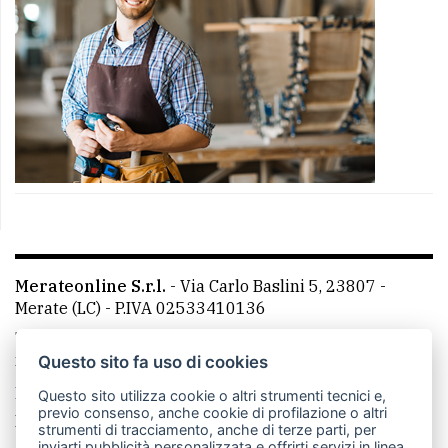
Merateonline S.r.l.
-
Via Carlo Baslini 5, 23807 -
Merate (LC)
- P.IVA 02533410136
Telefono:
039 9902881
- Whatsapp: 351 3481257 - E-
mail: redazione@merateonline.it
Questo sito fa uso di cookies
La redazione
CasateOnline
LeccoOnline
RSS
Questo sito utilizza cookie o altri strumenti tecnici e,
previo consenso, anche cookie di profilazione o altri
Made by
VIP
strumenti di tracciamento, anche di terze parti, per
inviarti pubblicità personalizzata e offrirti servizi in linea