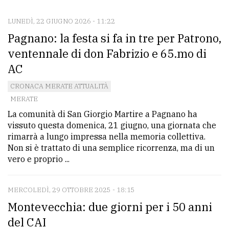
LUNEDÌ, 22 GIUGNO 2026 - 11:22
CONTATTI
Pagnano: la festa si fa in tre per Patrono,
La
ventennale di don Fabrizio e 65.mo di
redazione
AC
Scrivici
CRONACA MERATE ATTUALITÀ
Per
MERATE
la
La comunità di San Giorgio Martire a Pagnano ha
vissuto questa domenica, 21 giugno, una giornata che
tua
rimarrà a lungo impressa nella memoria collettiva.
pubblicità
Non si è trattato di una semplice ricorrenza, ma di un
vero e proprio ...
CERCA
MERCOLEDÌ, 29 OTTOBRE 2025 - 18:15
Cerca
Montevecchia: due giorni per i 50 anni
per
del CAI
comune