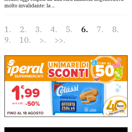
molto invalidante: la ...
1
2
3
4
5
6
7
8
9
10
>
>>