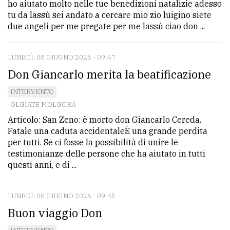
ho aiutato molto nelle tue benedizioni natalizie adesso
tu da lassù sei andato a cercare mio zio luigino siete
Ricerca
due angeli per me pregate per me lassù ciao don ...
avanzata
LUNEDÌ, 08 GIUGNO 2026 - 09:47
LE
Don Giancarlo merita la beatificazione
ALTRE
TESTATE
INTERVENTO
OLGIATE MOLGORA
Articolo: San Zeno: è morto don Giancarlo Cereda.
Fatale una caduta accidentaleÈ una grande perdita
per tutti. Se ci fosse la possibilità di unire le
testimonianze delle persone che ha aiutato in tutti
questi anni, e di ...
PRIVACY
Privacy
LUNEDÌ, 08 GIUGNO 2026 - 09:45
policy
Buon viaggio Don
Cookie