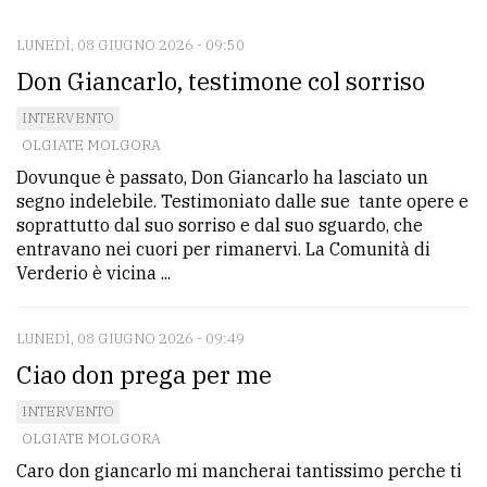
LUNEDÌ, 08 GIUGNO 2026 - 09:50
CONTATTI
Don Giancarlo, testimone col sorriso
La
INTERVENTO
redazione
OLGIATE MOLGORA
Scrivici
Dovunque è passato, Don Giancarlo ha lasciato un
segno indelebile. Testimoniato dalle sue tante opere e
Per
soprattutto dal suo sorriso e dal suo sguardo, che
la
entravano nei cuori per rimanervi. La Comunità di
tua
Verderio è vicina ...
pubblicità
LUNEDÌ, 08 GIUGNO 2026 - 09:49
Ciao don prega per me
CERCA
INTERVENTO
Cerca
OLGIATE MOLGORA
per
Caro don giancarlo mi mancherai tantissimo perche ti
comune