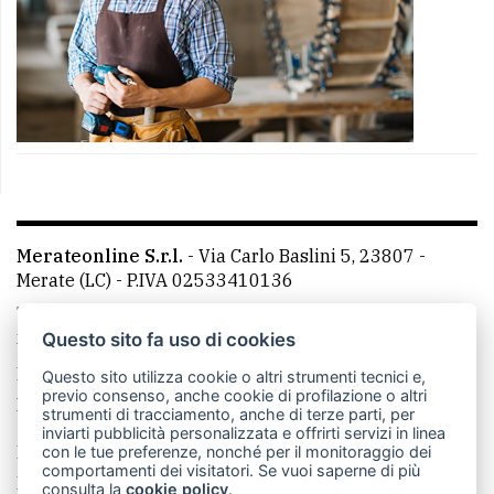
Merateonline S.r.l.
-
Via Carlo Baslini 5, 23807 -
Merate (LC)
- P.IVA 02533410136
Telefono:
039 9902881
- Whatsapp: 351 3481257 - E-
mail: redazione@merateonline.it
Questo sito fa uso di cookies
La redazione
CasateOnline
LeccoOnline
RSS
Questo sito utilizza cookie o altri strumenti tecnici e,
previo consenso, anche cookie di profilazione o altri
Made by
VIP
strumenti di tracciamento, anche di terze parti, per
inviarti pubblicità personalizzata e offrirti servizi in linea
Privacy policy
Cookie policy
con le tue preferenze, nonché per il monitoraggio dei
comportamenti dei visitatori. Se vuoi saperne di più
Rivedi le tue scelte sui cookie
consulta la
cookie policy
.