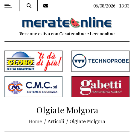
06/08/2026 - 18:33
MENU
Versione estiva con Casateonline e Leccoonline
Editoriale
e
commenti
Contenuti
del
sito
Appuntamenti
Olgiate Molgora
Associazioni
Home
Articoli
Olgiate Molgora
Meteo