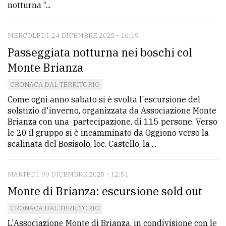
notturna “...
policy
MERCOLEDÌ, 24 DICEMBRE 2025 - 10:19
Passeggiata notturna nei boschi col
Monte Brianza
CRONACA DAL TERRITORIO
Come ogni anno sabato si è svolta l'escursione del
solstizio d'inverno, organizzata da Associazione Monte
Brianza con una partecipazione, di 115 persone. Verso
le 20 il gruppo si è incamminato da Oggiono verso la
scalinata del Bosisolo, loc. Castello, la ...
MARTEDÌ, 09 DICEMBRE 2025 - 12:51
Monte di Brianza: escursione sold out
CRONACA DAL TERRITORIO
L'Associazione Monte di Brianza, in condivisione con le