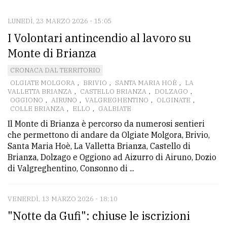
LUNEDÌ, 23 MARZO 2026 - 15:05
CONTATTI
I Volontari antincendio al lavoro su
La
Monte di Brianza
redazione
CRONACA DAL TERRITORIO
Scrivici
OLGIATE MOLGORA
,
BRIVIO
,
SANTA MARIA HOÈ
,
LA
VALLETTA BRIANZA
,
CASTELLO BRIANZA
,
DOLZAGO
,
Per
OGGIONO
,
AIRUNO
,
VALGREGHENTINO
,
OLGINATE
,
COLLE BRIANZA
,
ELLO
,
GALBIATE
la
Il Monte di Brianza è percorso da numerosi sentieri
tua
che permettono di andare da Olgiate Molgora, Brivio,
pubblicità
Santa Maria Hoè, La Valletta Brianza, Castello di
Brianza, Dolzago e Oggiono ad Aizurro di Airuno, Dozio
di Valgreghentino, Consonno di ...
CERCA
Cerca
VENERDÌ, 13 MARZO 2026 - 18:10
per
"Notte da Gufi": chiuse le iscrizioni
comune