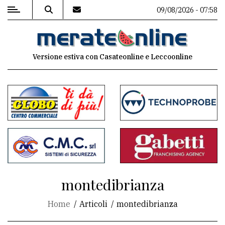
09/08/2026 - 07:58
MENU
Versione estiva con Casateonline e Leccoonline
Editoriale
e
commenti
Contenuti
del
sito
Appuntamenti
montedibrianza
Associazioni
Home
Articoli
montedibrianza
Meteo