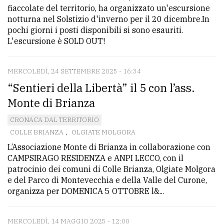
fiaccolate del territorio, ha organizzato un'escursione
notturna nel Solstizio d'inverno per il 20 dicembre.In
pochi giorni i posti disponibili si sono esauriti.
L'escursione è SOLD OUT!
MERCOLEDÌ, 24 SETTEMBRE 2025 - 16:34
“Sentieri della Libertà” il 5 con l’ass.
Monte di Brianza
CRONACA DAL TERRITORIO
COLLE BRIANZA
,
OLGIATE MOLGORA
L’Associazione Monte di Brianza in collaborazione con
CAMPSIRAGO RESIDENZA e ANPI LECCO, con il
patrocinio dei comuni di Colle Brianza, Olgiate Molgora
e del Parco di Montevecchia e della Valle del Curone,
organizza per DOMENICA 5 OTTOBRE l&...
MERCOLEDÌ, 14 MAGGIO 2025 - 12:00