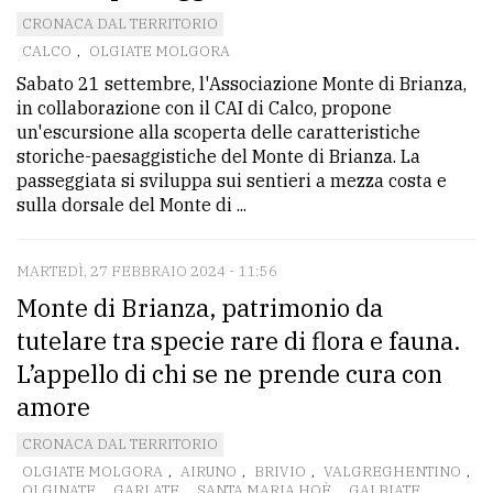
CRONACA DAL TERRITORIO
CALCO
,
OLGIATE MOLGORA
Sabato 21 settembre, l'Associazione Monte di Brianza,
in collaborazione con il CAI di Calco, propone
un'escursione alla scoperta delle caratteristiche
storiche-paesaggistiche del Monte di Brianza. La
passeggiata si sviluppa sui sentieri a mezza costa e
sulla dorsale del Monte di ...
MARTEDÌ, 27 FEBBRAIO 2024 - 11:56
Monte di Brianza, patrimonio da
tutelare tra specie rare di flora e fauna.
L’appello di chi se ne prende cura con
amore
CRONACA DAL TERRITORIO
OLGIATE MOLGORA
,
AIRUNO
,
BRIVIO
,
VALGREGHENTINO
,
OLGINATE
,
GARLATE
,
SANTA MARIA HOÈ
,
GALBIATE
,