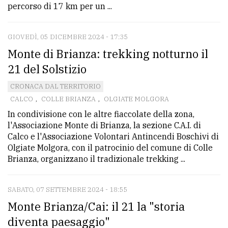
percorso di 17 km per un ...
GIOVEDÌ, 05 DICEMBRE 2024 - 17:35
Monte di Brianza: trekking notturno il
21 del Solstizio
CRONACA DAL TERRITORIO
CALCO
,
COLLE BRIANZA
,
OLGIATE MOLGORA
In condivisione con le altre fiaccolate della zona,
l'Associazione Monte di Brianza, la sezione C.A.I. di
Calco e l'Associazione Volontari Antincendi Boschivi di
Olgiate Molgora, con il patrocinio del comune di Colle
Brianza, organizzano il tradizionale trekking ...
SABATO, 07 SETTEMBRE 2024 - 18:55
Monte Brianza/Cai: il 21 la "storia
diventa paesaggio"