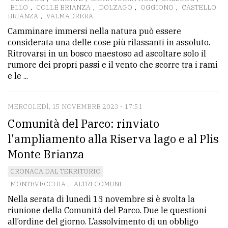
ELLO
,
COLLE BRIANZA
,
DOLZAGO
,
OGGIONO
,
CASTELLO
BRIANZA
,
VALMADRERA
Camminare immersi nella natura può essere
considerata una delle cose più rilassanti in assoluto.
Ritrovarsi in un bosco maestoso ad ascoltare solo il
rumore dei propri passi e il vento che scorre tra i rami
e le ...
MERCOLEDÌ, 15 NOVEMBRE 2023 - 17:51
Comunità del Parco: rinviato
l'ampliamento alla Riserva lago e al Plis
Monte Brianza
CRONACA DAL TERRITORIO
MONTEVECCHIA
,
ALTRI COMUNI
Nella serata di lunedì 13 novembre si è svolta la
riunione della Comunità del Parco. Due le questioni
all’ordine del giorno. L’assolvimento di un obbligo