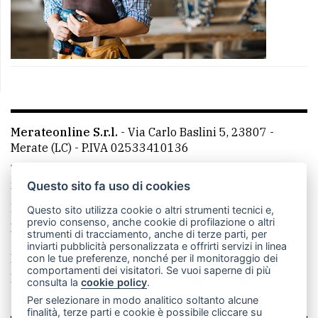
Merateonline S.r.l.
-
Via Carlo Baslini 5, 23807 -
Merate (LC)
- P.IVA 02533410136
Telefono:
039 9902881
- Whatsapp: 351 3481257 - E-
mail: redazione@merateonline.it
Questo sito fa uso di cookies
La redazione
CasateOnline
LeccoOnline
RSS
Questo sito utilizza cookie o altri strumenti tecnici e,
previo consenso, anche cookie di profilazione o altri
Made by
VIP
strumenti di tracciamento, anche di terze parti, per
inviarti pubblicità personalizzata e offrirti servizi in linea
Privacy policy
Cookie policy
con le tue preferenze, nonché per il monitoraggio dei
comportamenti dei visitatori. Se vuoi saperne di più
Rivedi le tue scelte sui cookie
consulta la
cookie policy
.
Per selezionare in modo analitico soltanto alcune
finalità, terze parti e cookie è possibile cliccare su