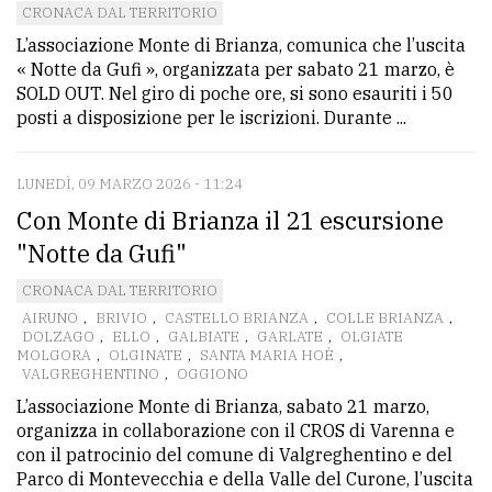
CRONACA DAL TERRITORIO
Ricerca
L’associazione Monte di Brianza, comunica che l’uscita
« Notte da Gufi », organizzata per sabato 21 marzo, è
avanzata
SOLD OUT. Nel giro di poche ore, si sono esauriti i 50
posti a disposizione per le iscrizioni. Durante ...
LE
ALTRE
TESTATE
LUNEDÌ, 09 MARZO 2026 - 11:24
Con Monte di Brianza il 21 escursione
"Notte da Gufi"
CRONACA DAL TERRITORIO
AIRUNO
,
BRIVIO
,
CASTELLO BRIANZA
,
COLLE BRIANZA
,
DOLZAGO
,
ELLO
,
GALBIATE
,
GARLATE
,
OLGIATE
PRIVACY
MOLGORA
,
OLGINATE
,
SANTA MARIA HOÈ
,
VALGREGHENTINO
,
OGGIONO
Privacy
L’associazione Monte di Brianza, sabato 21 marzo,
organizza in collaborazione con il CROS di Varenna e
policy
con il patrocinio del comune di Valgreghentino e del
Cookie
Parco di Montevecchia e della Valle del Curone, l’uscita